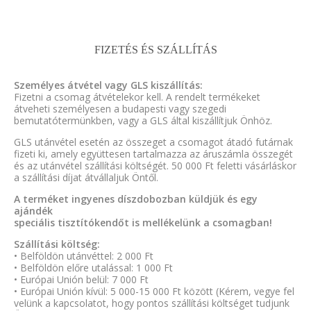
FIZETÉS ÉS SZÁLLÍTÁS
Személyes átvétel vagy GLS kiszállítás:
Fizetni a csomag átvételekor kell. A rendelt termékeket
átveheti személyesen a budapesti vagy szegedi
bemutatótermünkben, vagy a GLS által kiszállítjuk Önhöz.
GLS utánvétel esetén az összeget a csomagot átadó futárnak
fizeti ki, amely együttesen tartalmazza az áruszámla összegét
és az utánvétel szállítási költségét. 50 000 Ft feletti vásárláskor
a szállítási díjat átvállaljuk Öntől.
A terméket ingyenes díszdobozban küldjük és egy
ajándék
speciális tisztítókendőt is mellékelünk a csomagban!
Szállítási költség:
• Belföldön utánvéttel: 2 000 Ft
• Belföldön előre utalással: 1 000 Ft
• Európai Unión belül: 7 000 Ft
• Európai Unión kívül: 5 000-15 000 Ft között (Kérem, vegye fel
velünk a kapcsolatot, hogy pontos szállítási költséget tudjunk