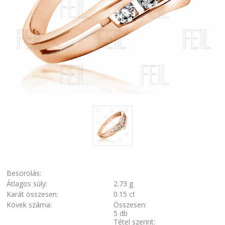
Besorolás:
Átlagos súly:
2.73 g
Karát összesen:
0.15 ct
Kövek száma:
Összesen:
5 db
Tétel szerint: