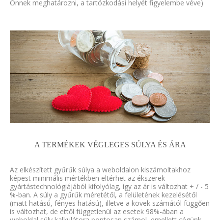
Önnek meghatározni, a tartózkodási helyét figyelembe véve)
A TERMÉKEK VÉGLEGES SÚLYA ÉS ÁRA
Az elkészített gyűrűk súlya a weboldalon kiszámoltakhoz
képest minimális mértékben eltérhet az ékszerek
gyártástechnológiájából kifolyólag, így az ár is változhat + / - 5
%-ban. A súly a gyűrűk méretétől, a felületének kezelésétől
(matt hatású, fényes hatású), illetve a kövek számától függően
is változhat, de ettől függetlenül az esetek 98%-ában a
weboldal súly kalkulátora pontosan számol, emellett cégünk