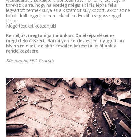
törekszik arra, hogy ha esetleg mégis eltérés lépne fel a
legyártott termék súlya és a kiszámolt súly között, akkor az ne
többletköltséggel, hanem inkább kedvezőbb végösszeggel
járjon.
Megértésüket köszönjük!
Reméljük, megtalálja nálunk az Ön elképzelésének
megfelelő ékszert. Bármilyen kérdés estén, nyugodtan
hívjon minket, de akár emailen keresztül is állunk a
rendelkezésére.
Köszönjük, FEIL Csapat!