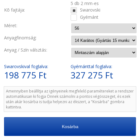
5 db 2 mm-es
Kõ fajtája:
Swarovski
Gyémánt
Méret:
Anyagfinomság:
Anyag / Szín válsztás:
Swarovskival foglalva:
Gyémánttal foglalva:
198 775 Ft
327 275 Ft
Amennyiben beállítja az igényeinek megfelelő paramétereket a rendszer
automatikusan ki fogja Önnek számolni a pontos végösszeget, és ezek
után akár kosárba is tudja helyezni az ékszert, a "Kosárba" gombra
kattintva.
Kosárba