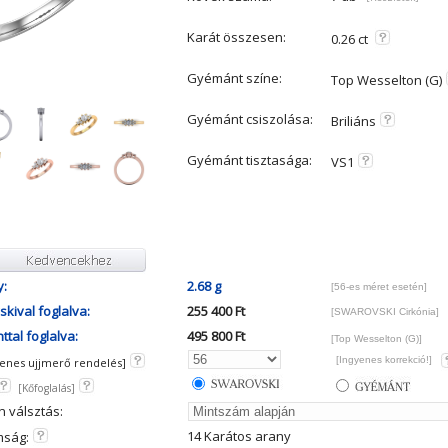
Karát összesen:
0.26 ct
Gyémánt színe:
Top Wesselton (G)
Gyémánt csiszolása:
Briliáns
Gyémánt tisztasága:
VS1
y:
2.68 g
[56-es méret esetén]
kival foglalva:
255 400 Ft
[SWAROVSKI Cirkónia]
tal foglalva:
495 800 Ft
[Top Wesselton (G)]
[Ingyenes korrekció!]
yenes ujjmerő rendelés]
[Kőfoglalás]
n válsztás:
14 Karátos arany
mság: