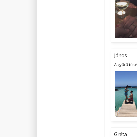
János
A gyűrű tök
Gréta