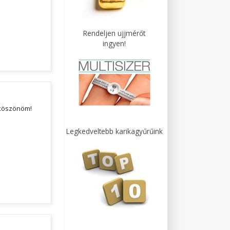
Rendeljen ujjmérőt
ingyen!
 köszönöm!
Legkedveltebb karikagyűrűink