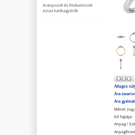
Aranyozott és Ródiumozott
ezüst karikagyűrűk
Átlagos súl
Ára swarovs
Ára gyémánt
Méret:
[Ing
Kő fajtája:
Anyag / Szí
Anyagfino