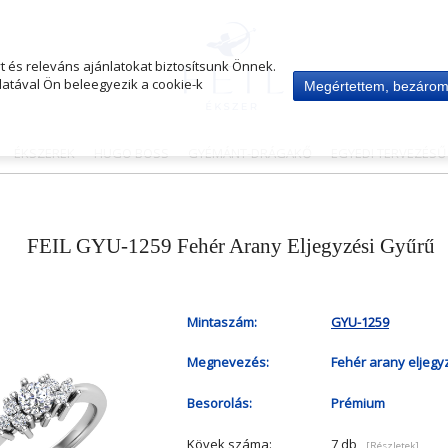
 és releváns ajánlatokat biztosítsunk Önnek.
atával Ön beleegyezik a cookie-k
Megértettem, bezáro
ÉKSZEREK
HUGO BOSS
GYÉMÁNT-DRÁGAKŐ
EGYEDI TERVEZÉS
FEIL GYU-1259 Fehér Arany Eljegyzési Gyűrű
Mintaszám:
GYU-1259
Megnevezés:
Fehér arany eljegy
Besorolás:
Prémium
Kövek száma:
7 db
[Részletek]