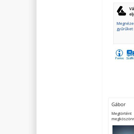
Vá
el
Megnézem
gyűrűket 
Gábor
Megtörtént
megköszönni