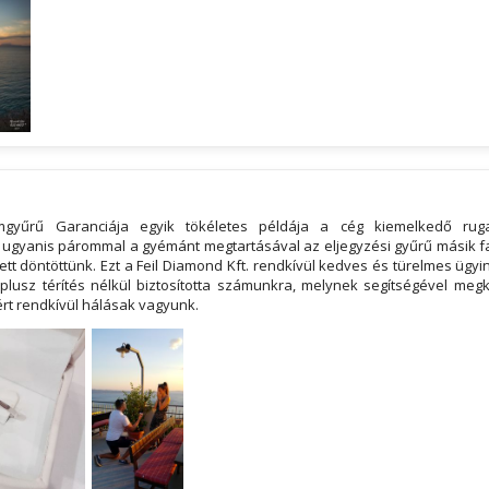
mgyűrű Garanciája egyik tökéletes példája a cég kiemelkedő rug
ugyanis párommal a gyémánt megtartásával az eljegyzési gyűrű másik f
ett döntöttünk. Ezt a Feil Diamond Kft. rendkívül kedves és türelmes ügyi
plusz térítés nélkül biztosította számunkra, melynek segítségével me
ért rendkívül hálásak vagyunk.