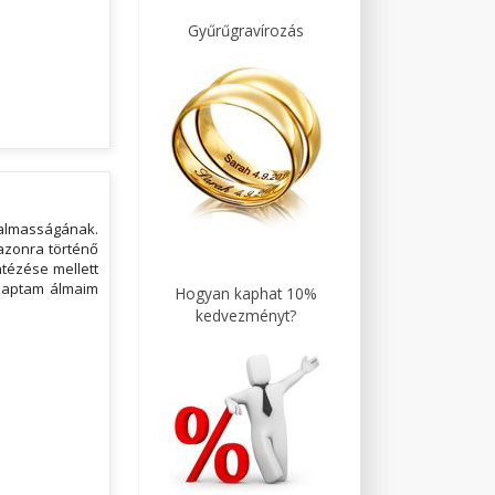
Gyűrűgravírozás
almasságának.
azonra történő
ntézése mellett
gkaptam álmaim
Hogyan kaphat 10%
kedvezményt?