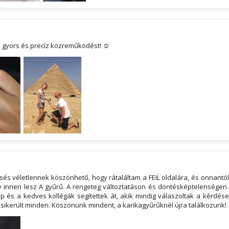
gyors és precíz közreműködést! ☺
z
sés véletlennek köszönhető, hogy rátaláltam a FEIL oldalára, és onnantó
y innen lesz A gyűrű. A rengeteg változtatáson és döntésképtelenségen
p és a kedves kollégák segítettek át, akik mindig válaszoltak a kérdése
sikerült minden. Köszönünk mindent, a karikagyűrűknél újra találkozunk!