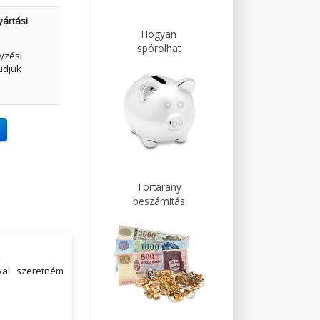
yártási
Hogyan
spórolhat
yzési
udjuk
Törtarany
beszámítás
val szeretném