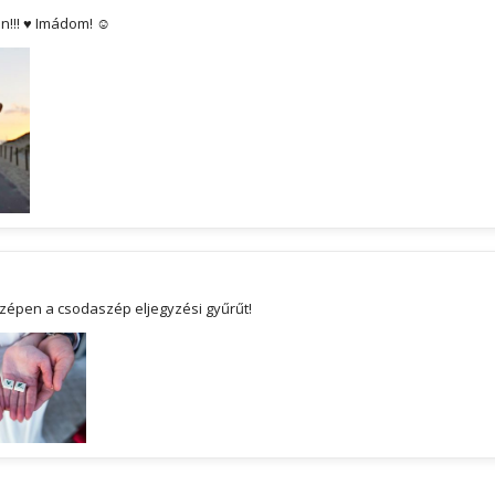
en!!! ♥ Imádom! ☺
zépen a csodaszép eljegyzési gyűrűt!