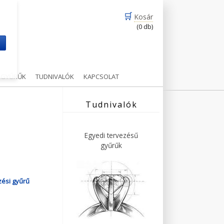
🛒
Kosár
(0 db)
m
Ű GYŰRŰK
TUDNIVALÓK
KAPCSOLAT
Tudnivalók
Egyedi tervezésű
gyűrűk
zési gyűrű