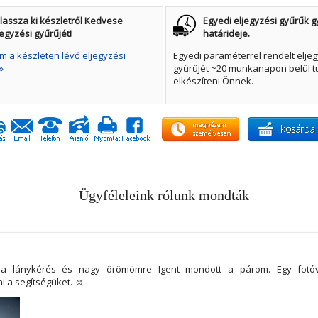
lassza ki készletről Kedvese
Egyedi eljegyzési gyűrűk g
jegyzési gyűrűjét!
határideje.
 a készleten lévő eljegyzési
Egyedi paraméterrel rendelt eljeg
»
gyűrűjét ~20 munkanapon belül t
elkészíteni Önnek.
Ügyféleleink rólunk mondták
 a lánykérés és nagy örömömre Igent mondott a párom. Egy fotó
 a segítségüket. ☺