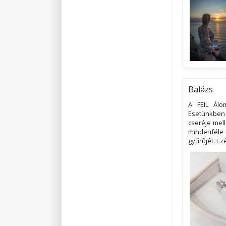
Balázs
A FEIL Álo
Esetünkben 
cseréje mell
mindenféle 
gyűrűjét. Ez