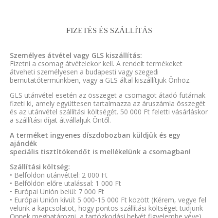
FIZETÉS ÉS SZÁLLÍTÁS
Személyes átvétel vagy GLS kiszállítás:
Fizetni a csomag átvételekor kell. A rendelt termékeket
átveheti személyesen a budapesti vagy szegedi
bemutatótermünkben, vagy a GLS által kiszállítjuk Önhöz.
GLS utánvétel esetén az összeget a csomagot átadó futárnak
fizeti ki, amely együttesen tartalmazza az áruszámla összegét
és az utánvétel szállítási költségét. 50 000 Ft feletti vásárláskor
a szállítási díjat átvállaljuk Öntől.
A terméket ingyenes díszdobozban küldjük és egy
ajándék
speciális tisztítókendőt is mellékelünk a csomagban!
Szállítási költség:
• Belföldön utánvéttel: 2 000 Ft
• Belföldön előre utalással: 1 000 Ft
• Európai Unión belül: 7 000 Ft
• Európai Unión kívül: 5 000-15 000 Ft között (Kérem, vegye fel
velünk a kapcsolatot, hogy pontos szállítási költséget tudjunk
Önnek meghatározni, a tartózkodási helyét figyelembe véve)