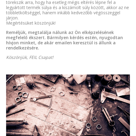
törekszik arra, hogy ha esetleg mégis eltérés lépne fel a
legyártott termék súlya és a kiszámolt súly között, akkor az ne
többletköltséggel, hanem inkább kedvezőbb végösszeggel
járjon.
Megértésüket köszönjük!
Reméljük, megtalálja nálunk az Ön elképzelésének
megfelelő ékszert. Bármilyen kérdés estén, nyugodtan
hívjon minket, de akár emailen keresztül is állunk a
rendelkezésére.
Köszönjük, FEIL Csapat!