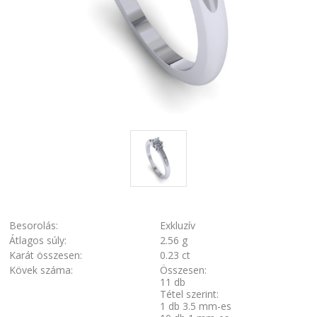
Besorolás:
Exkluzív
Átlagos súly:
2.56 g
Karát összesen:
0.23 ct
Kövek száma:
Összesen:
11 db
Tétel szerint:
1 db 3.5 mm-es