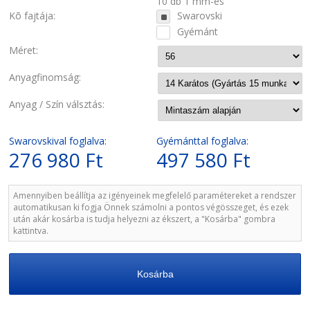
10 db 1 mm-es
Kõ fajtája:
Swarovski
Gyémánt
Méret:
Anyagfinomság:
Anyag / Szín válsztás:
Swarovskival foglalva:
Gyémánttal foglalva:
276 980 Ft
497 580 Ft
Amennyiben beállítja az igényeinek megfelelő paramétereket a rendszer
automatikusan ki fogja Önnek számolni a pontos végösszeget, és ezek
után akár kosárba is tudja helyezni az ékszert, a "Kosárba" gombra
kattintva.
Kosárba