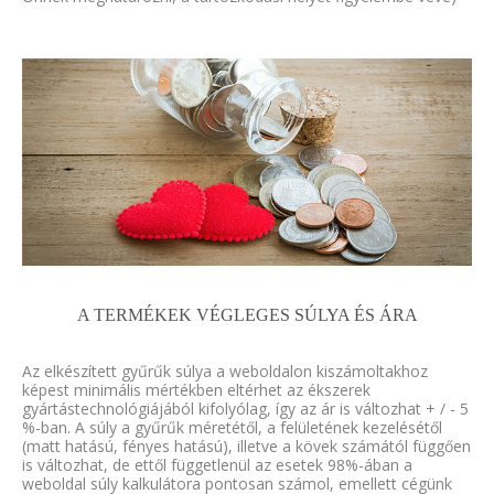
A TERMÉKEK VÉGLEGES SÚLYA ÉS ÁRA
Az elkészített gyűrűk súlya a weboldalon kiszámoltakhoz
képest minimális mértékben eltérhet az ékszerek
gyártástechnológiájából kifolyólag, így az ár is változhat + / - 5
%-ban. A súly a gyűrűk méretétől, a felületének kezelésétől
(matt hatású, fényes hatású), illetve a kövek számától függően
is változhat, de ettől függetlenül az esetek 98%-ában a
weboldal súly kalkulátora pontosan számol, emellett cégünk