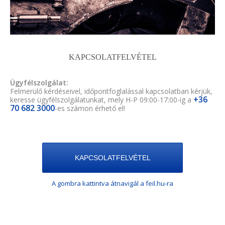
KAPCSOLATFELVÉTEL
Ügyfélszolgálat:
Felmerülő kérdéseivel, időpontfoglalással kapcsolatban kérjük,
+36
keresse ügyfélszolgálatunkat, mely H-P 09:00-17:00-ig a
70 682 3000
-es számon érhető el!
KAPCSOLATFELVÉTEL
A gombra kattintva átnavigál a feil.hu-ra