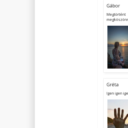
Gábor
Megtörtént
megköszönni
Gréta
Igen igen ig