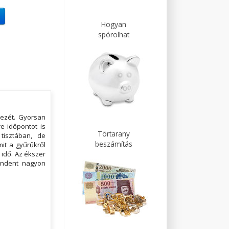
Hogyan
spórolhat
kezét. Gyorsan
e időpontot is
Törtarany
tisztában, de
beszámítás
it a gyűrűkről
 idő. Az ékszer
indent nagyon