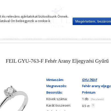
 és releváns ajánlatokat biztosítsunk Önnek.
atával Ön beleegyezik a cookie-k
Megértettem, bezáro
ÉKSZEREK
HUGO BOSS
GYÉMÁNT-DRÁGAKŐ
EGYEDI TERVEZÉS
FEIL GYU-763-F Fehér Arany Eljegyzési Gyűrű
Mintaszám:
GYU-763-F
Megnevezés:
Fehér arany eljegy
Besorolás:
Prémium
Kövek száma:
1 db
[Részletek]
Karát összesen:
0.5 ct