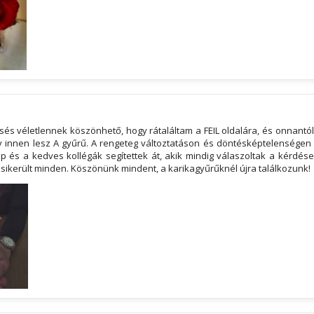
z
sés véletlennek köszönhető, hogy rátaláltam a FEIL oldalára, és onnantó
y innen lesz A gyűrű. A rengeteg változtatáson és döntésképtelenségen
p és a kedves kollégák segítettek át, akik mindig válaszoltak a kérdése
sikerült minden. Köszönünk mindent, a karikagyűrűknél újra találkozunk!