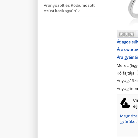
Aranyozott és Ródiumozott
ezüst karikagyűrűk
Átlagos súl
Ára swarovs
Ára gyémánt
Méret:
[Ing
Kő fajtája:
Anyag / Szí
Anyagfino
Vá
el
Megnézem
gyűrűket 