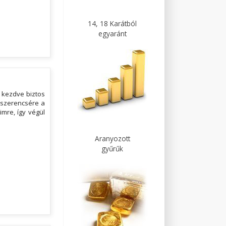
14, 18 Karátból
egyaránt
l kezdve biztos
 szerencsére a
imre, így végül
Aranyozott
gyűrűk