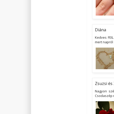
Diána
Kedves FEIL
mert napról
Zsuzsi és 
Nagyon szé
Csodaszép mu