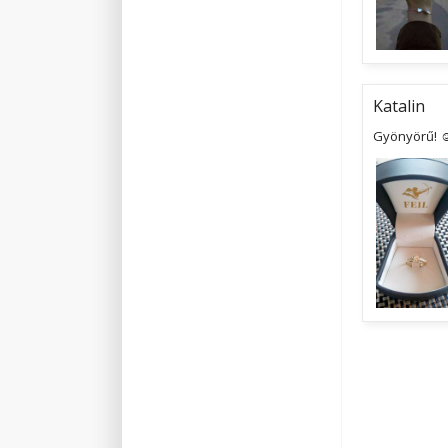
Katalin
Gyönyörű! ☺