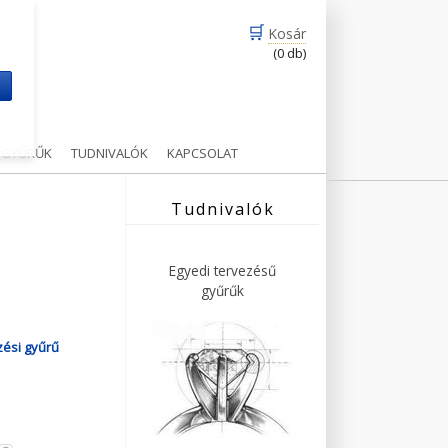
🛒
Kosár
(0 db)
m
Ű GYŰRŰK
TUDNIVALÓK
KAPCSOLAT
Tudnivalók
Egyedi tervezésű
gyűrűk
zési gyűrű