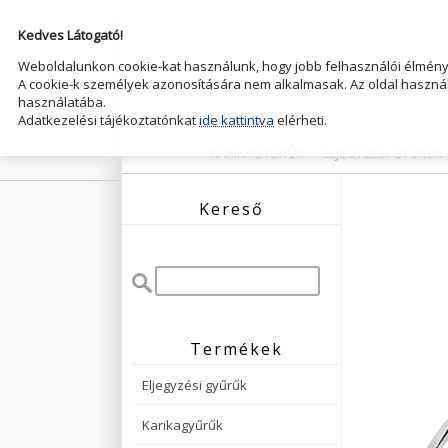
Kedves Látogató!
Weboldalunkon cookie-kat használunk, hogy jobb felhasználói élményt
A cookie-k személyek azonosítására nem alkalmasak. Az oldal használ
használatába.
Adatkezelési tájékoztatónkat
ide kattintva
elérheti.
KARIKAGYŰRŰK
ELJEGYZESI GYŰRŰK
Kereső
Termékek
Eljegyzési gyűrűk
Karikagyűrűk