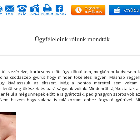
Ügyféleleink rólunk mondták
lettől vezérelve, karácsony előtt úgy döntöttem, megkérem kedvesem 
olna csodaszép gyűrűt hogy minden tökéletes legyen. Másnap reggelr
gy kiválasszuk az ékszert. Még a pontos mérettel sem voltam 
etlenül segítőkészek és barátságosak voltak. Mindenről tájékoztattak am
ezenfelül a még ünnepek előtt le is gyártották, pedig nagyon szoros volt az
Nem hiszem hogy valaha is találkoztam ehhez fogható gyűrűvel. M