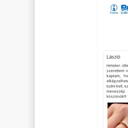
László
Hirtelen öt
szerettem v
kaptam, ho
elképzelhet
tudni kell, 
meseszép. 
köszönök!!!