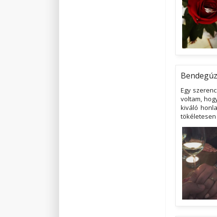
Bendegú
Egy szerenc
voltam, hog
kiváló honla
tökéletesen 