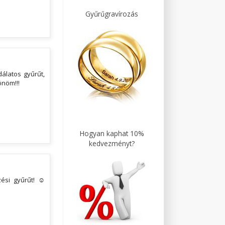
Gyűrűgravírozás
álatos gyűrűt,
önöm!!!
Hogyan kaphat 10%
kedvezményt?
ési gyűrűt! ☺