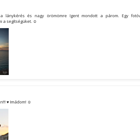
 a lánykérés és nagy örömömre Igent mondott a párom. Egy fotó
 a segítségüket. ☺
en!!! ♥ Imádom! ☺