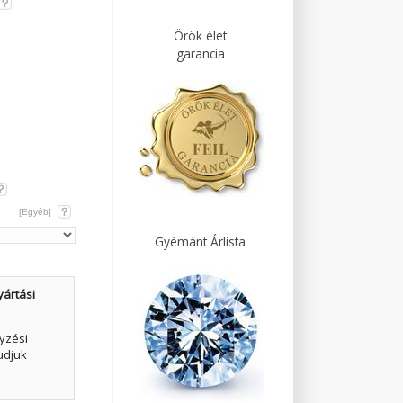
Örök élet
garancia
[Egyéb]
Gyémánt Árlista
yártási
yzési
udjuk