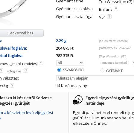
Gyémánt színe:
Top Wesselton (G)
Gyémánt csiszolása:
Briliáns
Gyémánt tisztasága:
VS1
y:
2.29 g
[56-es méret esetén]
kival foglalva:
204 875 Ft
[SWAROVSKI Cirkónia]
tal foglalva:
782 375 Ft
[Top Wesselton (G)]
[Ingyenes korrekció!]
yenes ujjmerő rendelés]
[Kőfoglalás]
n válsztás:
14 Karátos arany
mság:
lassza ki készletről Kedvese
Egyedi eljegyzési gyűrűk g
jegyzési gyűrűjét!
határideje.
 a készleten lévő eljegyzési
Egyedi paraméterrel rendelt eljeg
»
gyűrűjét ~20 munkanapon belül t
elkészíteni Önnek.