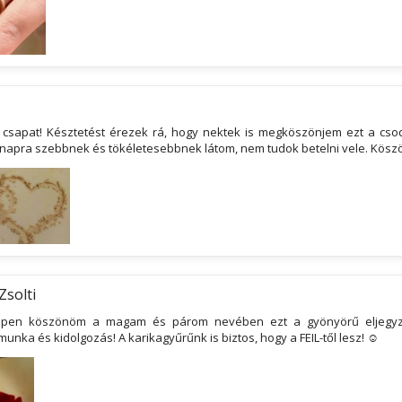
 csapat! Késztetést érezek rá, hogy nektek is megköszönjem ezt a csod
 napra szebbnek és tökéletesebbnek látom, nem tudok betelni vele. Kösz
Zsolti
pen köszönöm a magam és párom nevében ezt a gyönyörű eljegyz
nka és kidolgozás! A karikagyűrűnk is biztos, hogy a FEIL-től lesz! ☺