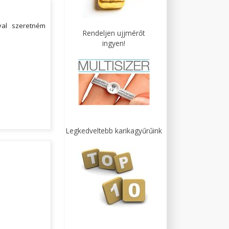
val szeretném
Rendeljen ujjmérőt
ingyen!
Legkedveltebb karikagyűrűink