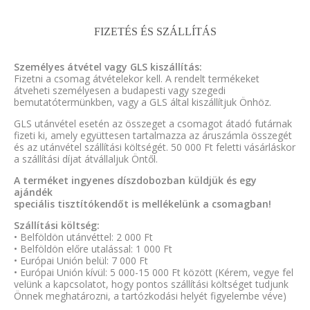
FIZETÉS ÉS SZÁLLÍTÁS
Személyes átvétel vagy GLS kiszállítás:
Fizetni a csomag átvételekor kell. A rendelt termékeket
átveheti személyesen a budapesti vagy szegedi
bemutatótermünkben, vagy a GLS által kiszállítjuk Önhöz.
GLS utánvétel esetén az összeget a csomagot átadó futárnak
fizeti ki, amely együttesen tartalmazza az áruszámla összegét
és az utánvétel szállítási költségét. 50 000 Ft feletti vásárláskor
a szállítási díjat átvállaljuk Öntől.
A terméket ingyenes díszdobozban küldjük és egy
ajándék
speciális tisztítókendőt is mellékelünk a csomagban!
Szállítási költség:
• Belföldön utánvéttel: 2 000 Ft
• Belföldön előre utalással: 1 000 Ft
• Európai Unión belül: 7 000 Ft
• Európai Unión kívül: 5 000-15 000 Ft között (Kérem, vegye fel
velünk a kapcsolatot, hogy pontos szállítási költséget tudjunk
Önnek meghatározni, a tartózkodási helyét figyelembe véve)