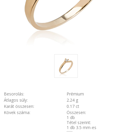
Besorolás:
Prémium
Átlagos súly:
2.24 g
Karát összesen:
0.17 ct
Kövek száma:
Összesen:
1 db
Tétel szerint:
1 db 3.5 mm-es