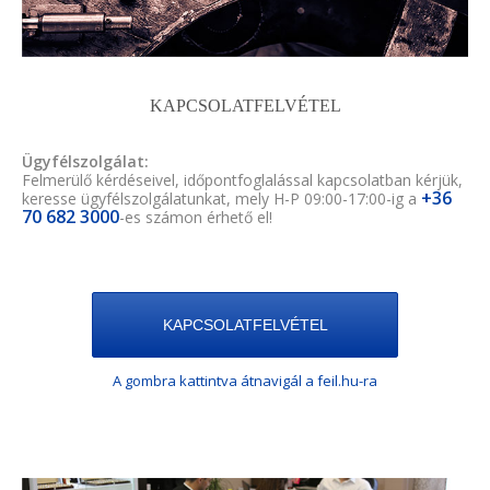
KAPCSOLATFELVÉTEL
Ügyfélszolgálat:
Felmerülő kérdéseivel, időpontfoglalással kapcsolatban kérjük,
+36
keresse ügyfélszolgálatunkat, mely H-P 09:00-17:00-ig a
70 682 3000
-es számon érhető el!
KAPCSOLATFELVÉTEL
A gombra kattintva átnavigál a feil.hu-ra