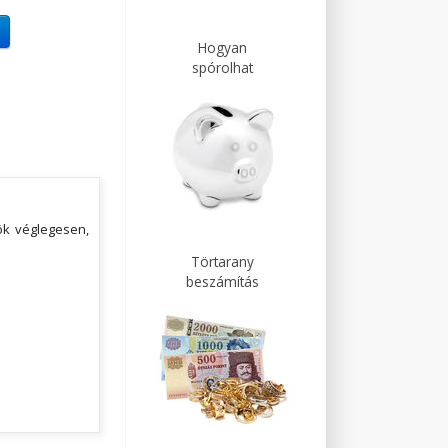
Hogyan
spórolhat
ök véglegesen,
Törtarany
beszámítás