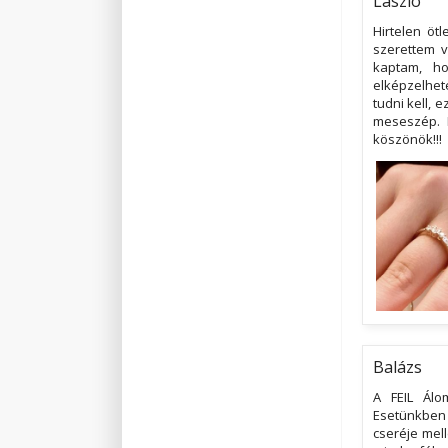
László
Hirtelen öt
szerettem v
kaptam, ho
elképzelhet
tudni kell, 
meseszép. 
köszönök!!!
Balázs
A FEIL Álo
Esetünkben 
cseréje mell