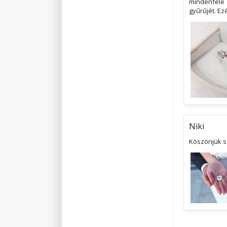
mindenféle 
gyűrűjét. Ez
Niki
Köszönjük s