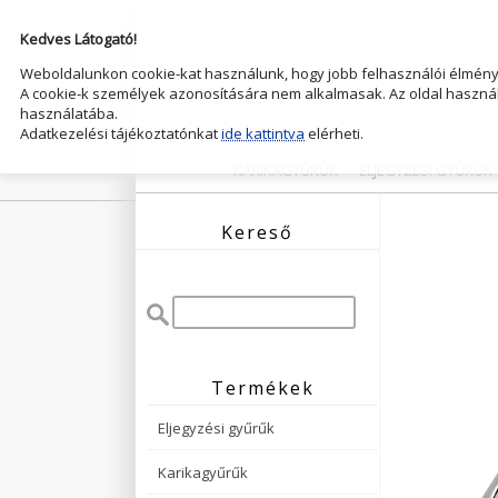
Kedves Látogató!
Weboldalunkon cookie-kat használunk, hogy jobb felhasználói élményt
A cookie-k személyek azonosítására nem alkalmasak. Az oldal használ
használatába.
Adatkezelési tájékoztatónkat
ide kattintva
elérheti.
KARIKAGYŰRŰK
ELJEGYZESI GYŰRŰK
Kereső
Termékek
Eljegyzési gyűrűk
Karikagyűrűk