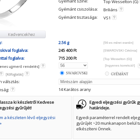
Gyémánt színe:
Top Wesselton (G)
Gyémánt csiszolása:
Briliáns
Gyémánt tisztasága:
VS1
y:
2.56 g
[56-es méret esetén]
kival foglalva:
245 400 Ft
[SWAROVSKI Cirkónia]
tal foglalva:
715 200 Ft
[Top Wesselton (G)]
[Ingyenes korrekció!]
yenes ujjmerő rendelés]
[Kőfoglalás]
n válsztás:
14 Karátos arany
mság:
lassza ki készletről Kedvese
Egyedi eljegyzési gyűrűk g
jegyzési gyűrűjét!
határideje.
 a készleten lévő eljegyzési
Egyedi paraméterrel rendelt eljeg
»
gyűrűjét ~20 munkanapon belül t
elkészíteni Önnek.