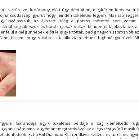
lettől vezérelve, karácsony előtt úgy döntöttem, megkérem kedvesem 
olna csodaszép gyűrűt hogy minden tökéletes legyen. Másnap reggelr
gy kiválasszuk az ékszert. Még a pontos mérettel sem voltam 
etlenül segítőkészek és barátságosak voltak. Mindenről tájékoztattak am
ezenfelül a még ünnepek előtt le is gyártották, pedig nagyon szoros volt az
Nem hiszem hogy valaha is találkoztam ehhez fogható gyűrűvel. M
mgyűrű Garanciája egyik tökéletes példája a cég kiemelkedő rug
ugyanis párommal a gyémánt megtartásával az eljegyzési gyűrű másik f
ett döntöttünk. Ezt a Feil Diamond Kft. rendkívül kedves és türelmes ügyi