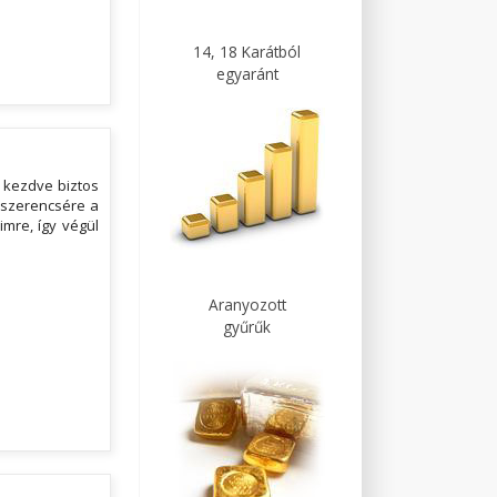
14, 18 Karátból
egyaránt
l kezdve biztos
 szerencsére a
imre, így végül
Aranyozott
gyűrűk