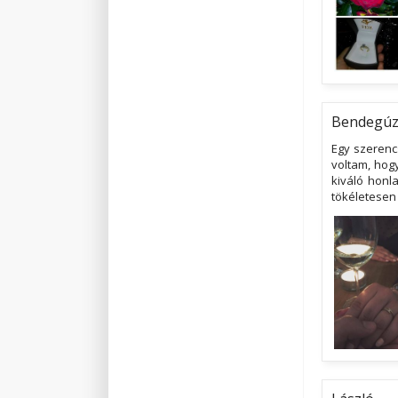
Bendegú
Egy szerenc
voltam, hog
kiváló honla
tökéletesen 