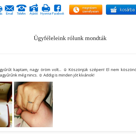
Ügyféleleink rólunk mondták
yűrűt kaptam, nagy öröm volt... ☺ Köszönjük szépen! El nem köszön
agyűrűnk még nincs. ☺ Addig is minden jót kívánok!