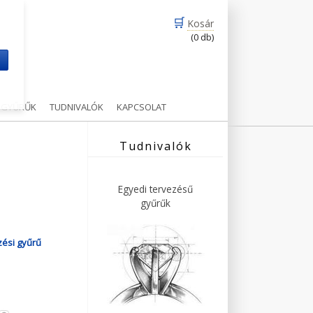
🛒
Kosár
(0 db)
m
Ű GYŰRŰK
TUDNIVALÓK
KAPCSOLAT
Tudnivalók
Egyedi tervezésű
gyűrűk
zési gyűrű