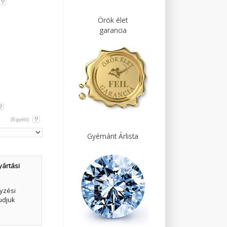
Örök élet
garancia
[Egyéb]
Gyémánt Árlista
yártási
yzési
udjuk