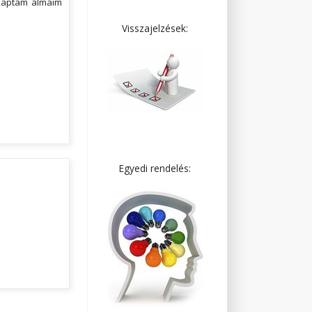
gkaptam álmaim
Visszajelzések:
Egyedi rendelés: