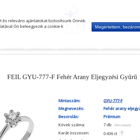
 és releváns ajánlatokat biztosítsunk Önnek.
atával Ön beleegyezik a cookie-k
Megértettem, bezáro
ÉKSZEREK
HUGO BOSS
GYÉMÁNT-DRÁGAKŐ
EGYEDI TERVEZÉS
FEIL GYU-777-F Fehér Arany Eljegyzési Gyűrű
Mintaszám:
GYU-777-F
Megnevezés:
Fehér arany eljegy
Besorolás:
Prémium
Kövek száma:
7 db
[Részletek]
Karát összesen:
0.436 ct