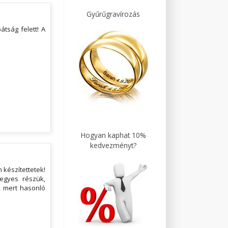
Gyűrűgravírozás
tság felett! A
Hogyan kaphat 10%
kedvezményt?
 készítettetek!
egyes részük,
, mert hasonló