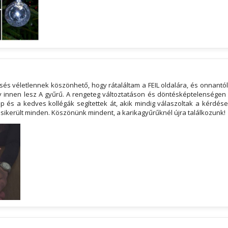
z
sés véletlennek köszönhető, hogy rátaláltam a FEIL oldalára, és onnantó
y innen lesz A gyűrű. A rengeteg változtatáson és döntésképtelenségen
p és a kedves kollégák segítettek át, akik mindig válaszoltak a kérdése
sikerült minden. Köszönünk mindent, a karikagyűrűknél újra találkozunk!