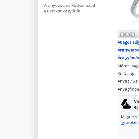
Aranyozott és Ródiumozott
ezüst karikagyűrűk
Átlagos súl
Ára swarovs
Ára gyémánt
Méret:
[Ing
Kő fajtája:
Anyag / Szí
Anyagfino
Vá
el
Megnézem
gyűrűket 