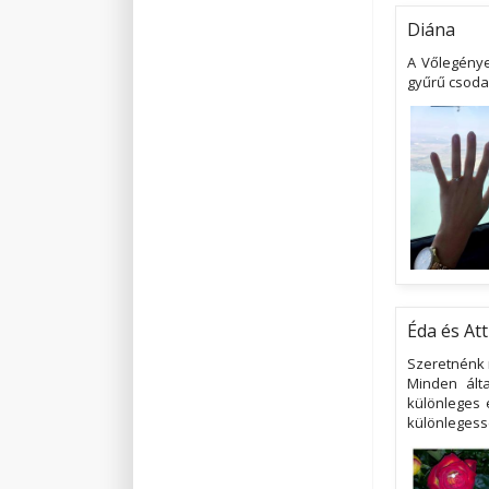
Diána
A Vőlegénye
gyűrű csoda
Éda és Att
Szeretnénk m
Minden ált
különleges 
különlegess