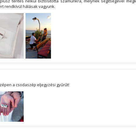
plusz térítés nélkül biztosította számunkra, melynek segítségével me
ért rendkívül hálásak vagyunk.
zépen a csodaszép eljegyzési gyűrűt!