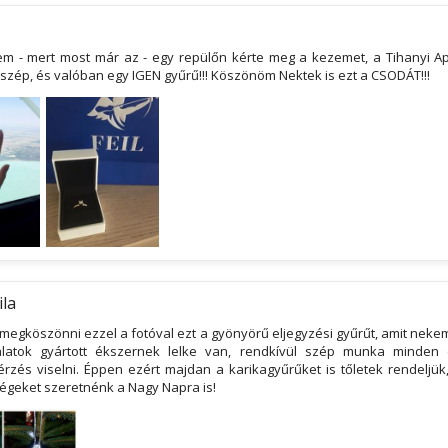
m - mert most már az - egy repülőn kérte meg a kezemet, a Tihanyi Apá
szép, és valóban egy IGEN gyűrű!!! Köszönöm Nektek is ezt a CSODÁT!!!
ila
egköszönni ezzel a fotóval ezt a gyönyörű eljegyzési gyűrűt, amit nekem
alatok gyártott ékszernek lelke van, rendkívül szép munka minden 
érzés viselni. Éppen ezért majdan a karikagyűrűket is tőletek rendeljük
égeket szeretnénk a Nagy Napra is!