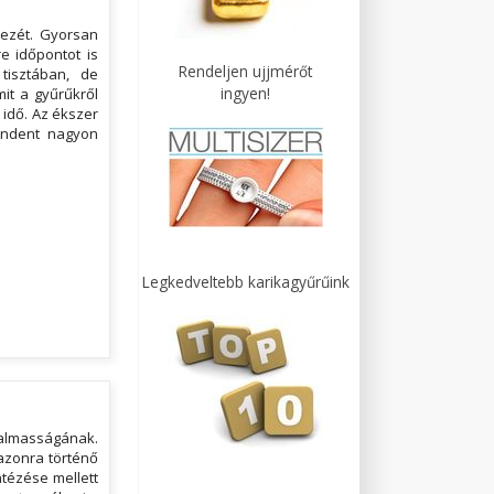
kezét. Gyorsan
e időpontot is
Rendeljen ujjmérőt
tisztában, de
ingyen!
it a gyűrűkről
 idő. Az ékszer
indent nagyon
Legkedveltebb karikagyűrűink
almasságának.
azonra történő
ntézése mellett