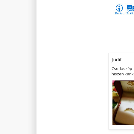
Judit
Csodaszép g
hiszen karik