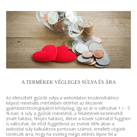
A TERMÉKEK VÉGLEGES SÚLYA ÉS ÁRA
Az elkészített gyűrűk súlya a weboldalon kiszámoltakhoz
képest minimális mértékben eltérhet az ékszerek
gyártástechnológiájából kifolyólag, így az ár is változhat + / - 5
%-ban. A súly a gyűrűk méretétől, a felületének kezelésétől
(matt hatású, fényes hatású), illetve a kövek számától függően
is változhat, de ettől függetlenül az esetek 98%-ában a
weboldal súly kalkulátora pontosan számol, emellett cégünk
törekszik arra, hogy ha esetleg mégis eltérés lépne fel a