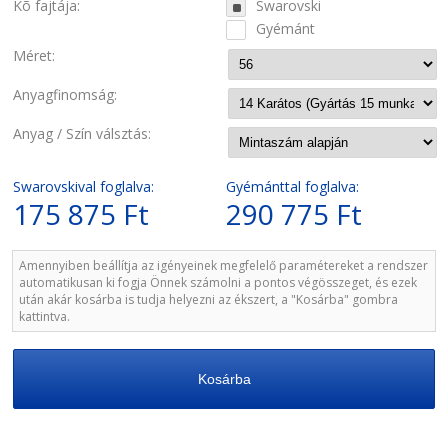
Kõ fajtája:
Swarovski
Gyémánt
Méret:
Anyagfinomság:
Anyag / Szín válsztás:
Swarovskival foglalva:
Gyémánttal foglalva:
175 875 Ft
290 775 Ft
Amennyiben beállítja az igényeinek megfelelő paramétereket a rendszer
automatikusan ki fogja Önnek számolni a pontos végösszeget, és ezek
után akár kosárba is tudja helyezni az ékszert, a "Kosárba" gombra
kattintva.
Kosárba