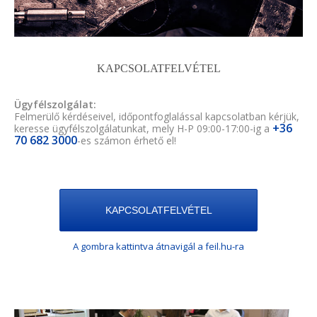
KAPCSOLATFELVÉTEL
Ügyfélszolgálat:
Felmerülő kérdéseivel, időpontfoglalással kapcsolatban kérjük,
+36
keresse ügyfélszolgálatunkat, mely H-P 09:00-17:00-ig a
70 682 3000
-es számon érhető el!
KAPCSOLATFELVÉTEL
A gombra kattintva átnavigál a feil.hu-ra