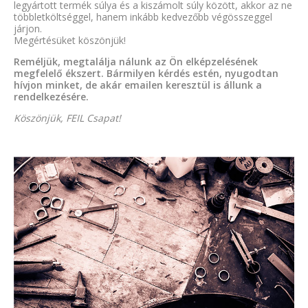
legyártott termék súlya és a kiszámolt súly között, akkor az ne
többletköltséggel, hanem inkább kedvezőbb végösszeggel
járjon.
Megértésüket köszönjük!
Reméljük, megtalálja nálunk az Ön elképzelésének
megfelelő ékszert. Bármilyen kérdés estén, nyugodtan
hívjon minket, de akár emailen keresztül is állunk a
rendelkezésére.
Köszönjük, FEIL Csapat!