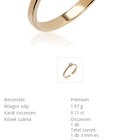
Besorolás:
Prémium
Átlagos súly:
1.97 g
Karát összesen:
0.11 ct
Kövek száma:
Összesen:
1 db
Tétel szerint:
1 db 3 mm-es