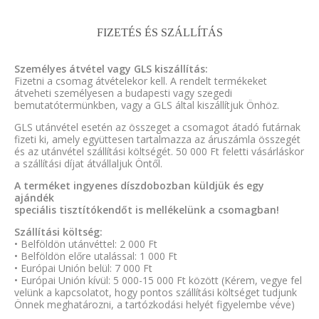
FIZETÉS ÉS SZÁLLÍTÁS
Személyes átvétel vagy GLS kiszállítás:
Fizetni a csomag átvételekor kell. A rendelt termékeket
átveheti személyesen a budapesti vagy szegedi
bemutatótermünkben, vagy a GLS által kiszállítjuk Önhöz.
GLS utánvétel esetén az összeget a csomagot átadó futárnak
fizeti ki, amely együttesen tartalmazza az áruszámla összegét
és az utánvétel szállítási költségét. 50 000 Ft feletti vásárláskor
a szállítási díjat átvállaljuk Öntől.
A terméket ingyenes díszdobozban küldjük és egy
ajándék
speciális tisztítókendőt is mellékelünk a csomagban!
Szállítási költség:
• Belföldön utánvéttel: 2 000 Ft
• Belföldön előre utalással: 1 000 Ft
• Európai Unión belül: 7 000 Ft
• Európai Unión kívül: 5 000-15 000 Ft között (Kérem, vegye fel
velünk a kapcsolatot, hogy pontos szállítási költséget tudjunk
Önnek meghatározni, a tartózkodási helyét figyelembe véve)