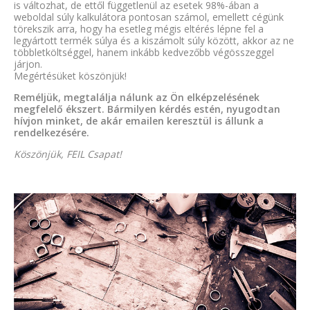
is változhat, de ettől függetlenül az esetek 98%-ában a
weboldal súly kalkulátora pontosan számol, emellett cégünk
törekszik arra, hogy ha esetleg mégis eltérés lépne fel a
legyártott termék súlya és a kiszámolt súly között, akkor az ne
többletköltséggel, hanem inkább kedvezőbb végösszeggel
járjon.
Megértésüket köszönjük!
Reméljük, megtalálja nálunk az Ön elképzelésének
megfelelő ékszert. Bármilyen kérdés estén, nyugodtan
hívjon minket, de akár emailen keresztül is állunk a
rendelkezésére.
Köszönjük, FEIL Csapat!