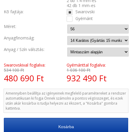
2 db 1.4 mm-es
42 db 1 mm-es
Kõ fajtája:
Swarovski
Gyémánt
Méret:
Anyagfinomság:
Anyag / Szín válsztás:
Swarovskival foglalva:
Gyémánttal foglalva:
534 100 Ft
1 036 100 Ft
480 690 Ft
932 490 Ft
Amennyiben beállítja az igényeinek megfelelő paramétereket a rendszer
automatikusan ki fogja Önnek számolni a pontos végösszeget, és ezek
után akár kosárba is tudja helyezni az ékszert, a "Kosárba" gombra
kattintva.
Kosárba