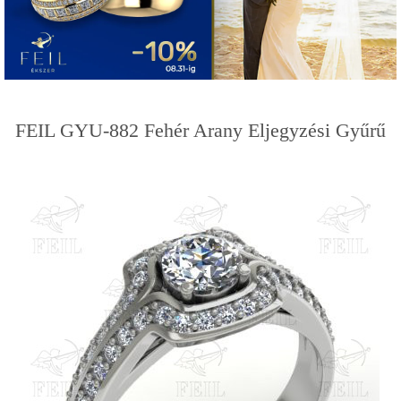
FEIL GYU-882 Fehér Arany Eljegyzési Gyűrű