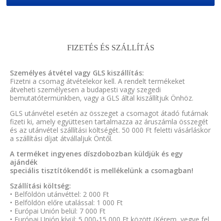
FIZETÉS ÉS SZÁLLÍTÁS
Személyes átvétel vagy GLS kiszállítás:
Fizetni a csomag átvételekor kell. A rendelt termékeket
átveheti személyesen a budapesti vagy szegedi
bemutatótermünkben, vagy a GLS által kiszállítjuk Önhöz.
GLS utánvétel esetén az összeget a csomagot átadó futárnak
fizeti ki, amely együttesen tartalmazza az áruszámla összegét
és az utánvétel szállítási költségét. 50 000 Ft feletti vásárláskor
a szállítási díjat átvállaljuk Öntől.
A terméket ingyenes díszdobozban küldjük és egy
ajándék
speciális tisztítókendőt is mellékelünk a csomagban!
Szállítási költség:
• Belföldön utánvéttel: 2 000 Ft
• Belföldön előre utalással: 1 000 Ft
• Európai Unión belül: 7 000 Ft
• Európai Unión kívül: 5 000-15 000 Ft között (Kérem, vegye fel