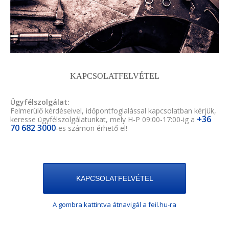
KAPCSOLATFELVÉTEL
Ügyfélszolgálat:
Felmerülő kérdéseivel, időpontfoglalással kapcsolatban kérjük,
+36
keresse ügyfélszolgálatunkat, mely H-P 09:00-17:00-ig a
70 682 3000
-es számon érhető el!
KAPCSOLATFELVÉTEL
A gombra kattintva átnavigál a feil.hu-ra