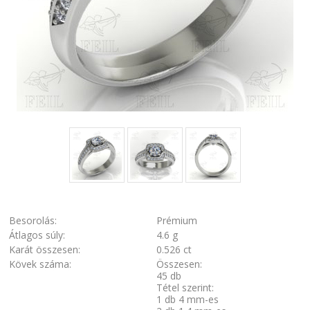
Besorolás:
Prémium
Átlagos súly:
4.6 g
Karát összesen:
0.526 ct
Kövek száma:
Összesen:
45 db
Tétel szerint:
1 db 4 mm-es