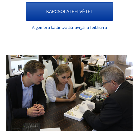
KAPCSOLATFELVÉTEL
A gombra kattintva átnavigál a feil.hu-ra