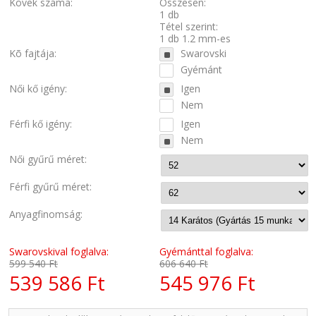
Kövek száma:
Összesen:
1 db
Tétel szerint:
1 db 1.2 mm-es
Kõ fajtája:
Swarovski
Gyémánt
Női kő igény:
Igen
Nem
Férfi kő igény:
Igen
Nem
Női gyűrű méret:
Férfi gyűrű méret:
Anyagfinomság:
Swarovskival foglalva:
Gyémánttal foglalva:
599 540 Ft
606 640 Ft
539 586 Ft
545 976 Ft