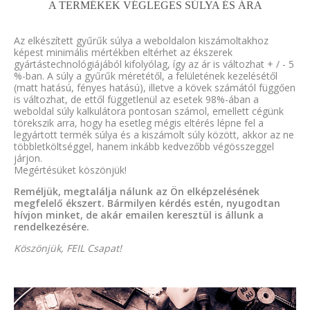
A TERMÉKEK VÉGLEGES SÚLYA ÉS ÁRA
Az elkészített gyűrűk súlya a weboldalon kiszámoltakhoz
képest minimális mértékben eltérhet az ékszerek
gyártástechnológiájából kifolyólag, így az ár is változhat + / - 5
%-ban. A súly a gyűrűk méretétől, a felületének kezelésétől
(matt hatású, fényes hatású), illetve a kövek számától függően
is változhat, de ettől függetlenül az esetek 98%-ában a
weboldal súly kalkulátora pontosan számol, emellett cégünk
törekszik arra, hogy ha esetleg mégis eltérés lépne fel a
legyártott termék súlya és a kiszámolt súly között, akkor az ne
többletköltséggel, hanem inkább kedvezőbb végösszeggel
járjon.
Megértésüket köszönjük!
Reméljük, megtalálja nálunk az Ön elképzelésének
megfelelő ékszert. Bármilyen kérdés estén, nyugodtan
hívjon minket, de akár emailen keresztül is állunk a
rendelkezésére.
Köszönjük, FEIL Csapat!