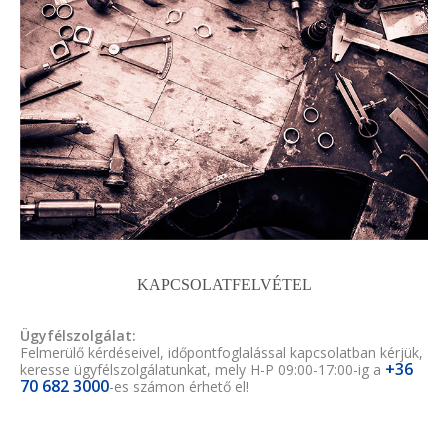
KAPCSOLATFELVÉTEL
Ügyfélszolgálat:
Felmerülő kérdéseivel, időpontfoglalással kapcsolatban kérjük,
+36
keresse ügyfélszolgálatunkat, mely H-P 09:00-17:00-ig a
70 682 3000
-es számon érhető el!