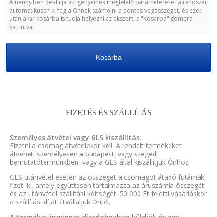
Amennyiben beállítja az igényeinek megfelelő paramétereket a rendszer
automatikusan ki fogja Önnek számolni a pontos végösszeget, és ezek
után akár kosárba is tudja helyezni az ékszert, a "Kosárba" gombra
kattintva.
Kosárba
FIZETÉS ÉS SZÁLLÍTÁS
Személyes átvétel vagy GLS kiszállítás:
Fizetni a csomag átvételekor kell. A rendelt termékeket
átveheti személyesen a budapesti vagy szegedi
bemutatótermünkben, vagy a GLS által kiszállítjuk Önhöz.
GLS utánvétel esetén az összeget a csomagot átadó futárnak
fizeti ki, amely együttesen tartalmazza az áruszámla összegét
és az utánvétel szállítási költségét. 50 000 Ft feletti vásárláskor
a szállítási díjat átvállaljuk Öntől.
A terméket ingyenes díszdobozban küldjük és egy