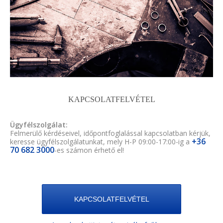
KAPCSOLATFELVÉTEL
Ügyfélszolgálat:
Felmerülő kérdéseivel, időpontfoglalással kapcsolatban kérjük,
+36
keresse ügyfélszolgálatunkat, mely H-P 09:00-17:00-ig a
70 682 3000
-es számon érhető el!
KAPCSOLATFELVÉTEL