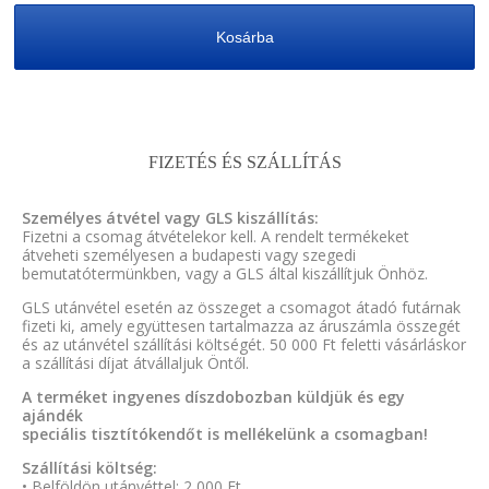
Kosárba
FIZETÉS ÉS SZÁLLÍTÁS
Személyes átvétel vagy GLS kiszállítás:
Fizetni a csomag átvételekor kell. A rendelt termékeket
átveheti személyesen a budapesti vagy szegedi
bemutatótermünkben, vagy a GLS által kiszállítjuk Önhöz.
GLS utánvétel esetén az összeget a csomagot átadó futárnak
fizeti ki, amely együttesen tartalmazza az áruszámla összegét
és az utánvétel szállítási költségét. 50 000 Ft feletti vásárláskor
a szállítási díjat átvállaljuk Öntől.
A terméket ingyenes díszdobozban küldjük és egy
ajándék
speciális tisztítókendőt is mellékelünk a csomagban!
Szállítási költség:
• Belföldön utánvéttel: 2 000 Ft