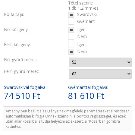
Tétel szerint:
1 db 1.2 mm-es
Kõ fajtája:
Swarovski
Gyémánt
Női kő igény:
Igen
Nem
Férfi kő igény:
Igen
Nem
Női gyűrű méret:
Férfi gyűrű méret:
Swarovskival foglalva:
Gyémánttal foglalva:
74 510 Ft
81 610 Ft
Amennyiben beállítja az igényeinek megfelelő paramétereket a rendszer
automatikusan ki fogja Önnek számolni a pontos végösszeget, és ezek
után akár kosárba is tudja helyezni az ékszert, a "Kosárba" gombra
kattintva.