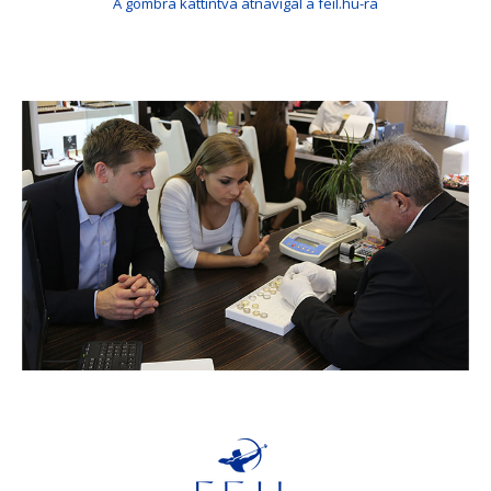
A gombra kattintva átnavigál a feil.hu-ra