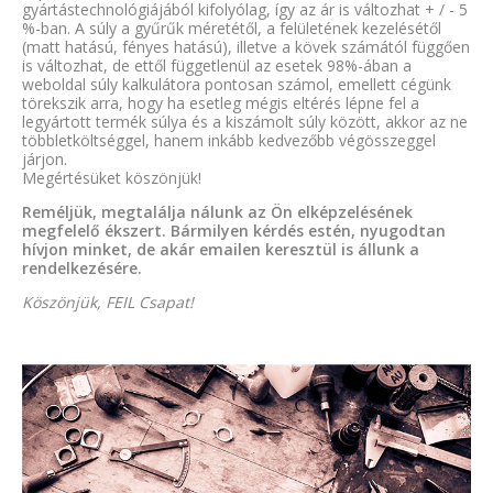
gyártástechnológiájából kifolyólag, így az ár is változhat + / - 5
%-ban. A súly a gyűrűk méretétől, a felületének kezelésétől
(matt hatású, fényes hatású), illetve a kövek számától függően
is változhat, de ettől függetlenül az esetek 98%-ában a
weboldal súly kalkulátora pontosan számol, emellett cégünk
törekszik arra, hogy ha esetleg mégis eltérés lépne fel a
legyártott termék súlya és a kiszámolt súly között, akkor az ne
többletköltséggel, hanem inkább kedvezőbb végösszeggel
járjon.
Megértésüket köszönjük!
Reméljük, megtalálja nálunk az Ön elképzelésének
megfelelő ékszert. Bármilyen kérdés estén, nyugodtan
hívjon minket, de akár emailen keresztül is állunk a
rendelkezésére.
Köszönjük, FEIL Csapat!