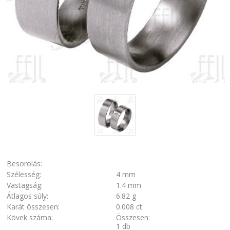
Besorolás:
Szélesség:
4 mm
Vastagság:
1.4 mm
Átlagos súly:
6.82 g
Karát összesen:
0.008 ct
Kövek száma:
Összesen:
1 db