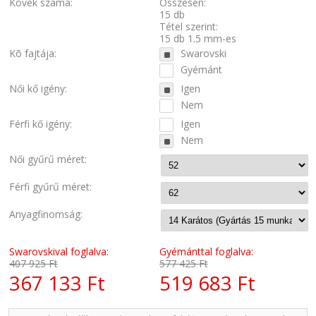
Kövek száma:
Összesen:
15 db
Tétel szerint:
15 db 1.5 mm-es
Kõ fajtája:
Swarovski
Gyémánt
Női kő igény:
Igen
Nem
Férfi kő igény:
Igen
Nem
Női gyűrű méret:
Férfi gyűrű méret:
Anyagfinomság:
Swarovskival foglalva:
Gyémánttal foglalva:
407 925 Ft
577 425 Ft
367 133 Ft
519 683 Ft