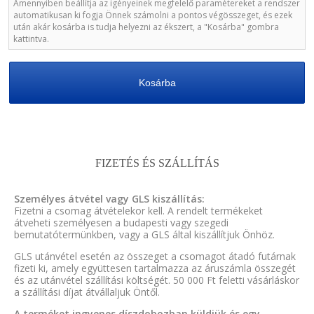
Amennyiben beállítja az igényeinek megfelelő paramétereket a rendszer
automatikusan ki fogja Önnek számolni a pontos végösszeget, és ezek
után akár kosárba is tudja helyezni az ékszert, a "Kosárba" gombra
kattintva.
Kosárba
FIZETÉS ÉS SZÁLLÍTÁS
Személyes átvétel vagy GLS kiszállítás:
Fizetni a csomag átvételekor kell. A rendelt termékeket
átveheti személyesen a budapesti vagy szegedi
bemutatótermünkben, vagy a GLS által kiszállítjuk Önhöz.
GLS utánvétel esetén az összeget a csomagot átadó futárnak
fizeti ki, amely együttesen tartalmazza az áruszámla összegét
és az utánvétel szállítási költségét. 50 000 Ft feletti vásárláskor
a szállítási díjat átvállaljuk Öntől.
A terméket ingyenes díszdobozban küldjük és egy