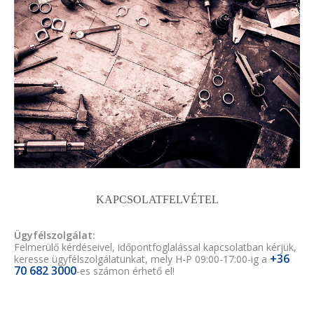
KAPCSOLATFELVÉTEL
Ügyfélszolgálat:
Felmerülő kérdéseivel, időpontfoglalással kapcsolatban kérjük,
+36
keresse ügyfélszolgálatunkat, mely H-P 09:00-17:00-ig a
70 682 3000
-es számon érhető el!