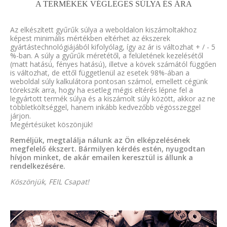
A TERMÉKEK VÉGLEGES SÚLYA ÉS ÁRA
Az elkészített gyűrűk súlya a weboldalon kiszámoltakhoz
képest minimális mértékben eltérhet az ékszerek
gyártástechnológiájából kifolyólag, így az ár is változhat + / - 5
%-ban. A súly a gyűrűk méretétől, a felületének kezelésétől
(matt hatású, fényes hatású), illetve a kövek számától függően
is változhat, de ettől függetlenül az esetek 98%-ában a
weboldal súly kalkulátora pontosan számol, emellett cégünk
törekszik arra, hogy ha esetleg mégis eltérés lépne fel a
legyártott termék súlya és a kiszámolt súly között, akkor az ne
többletköltséggel, hanem inkább kedvezőbb végösszeggel
járjon.
Megértésüket köszönjük!
Reméljük, megtalálja nálunk az Ön elképzelésének
megfelelő ékszert. Bármilyen kérdés estén, nyugodtan
hívjon minket, de akár emailen keresztül is állunk a
rendelkezésére.
Köszönjük, FEIL Csapat!