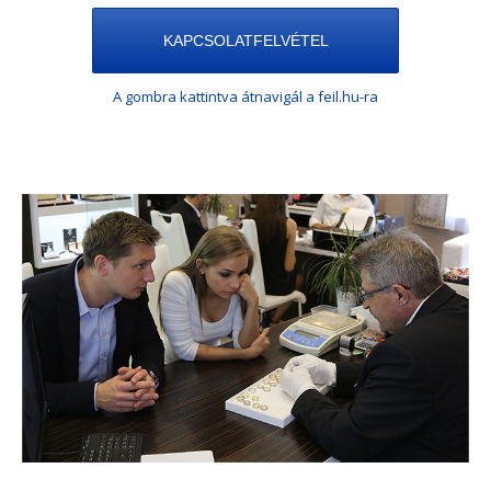
KAPCSOLATFELVÉTEL
A gombra kattintva átnavigál a feil.hu-ra