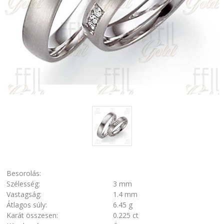
Besorolás:
Szélesség:
3 mm
Vastagság:
1.4 mm
Átlagos súly:
6.45 g
Karát összesen:
0.225 ct