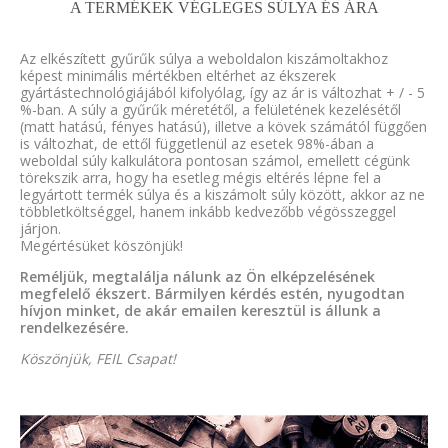
A TERMÉKEK VÉGLEGES SÚLYA ÉS ÁRA
Az elkészített gyűrűk súlya a weboldalon kiszámoltakhoz
képest minimális mértékben eltérhet az ékszerek
gyártástechnológiájából kifolyólag, így az ár is változhat + / - 5
%-ban. A súly a gyűrűk méretétől, a felületének kezelésétől
(matt hatású, fényes hatású), illetve a kövek számától függően
is változhat, de ettől függetlenül az esetek 98%-ában a
weboldal súly kalkulátora pontosan számol, emellett cégünk
törekszik arra, hogy ha esetleg mégis eltérés lépne fel a
legyártott termék súlya és a kiszámolt súly között, akkor az ne
többletköltséggel, hanem inkább kedvezőbb végösszeggel
járjon.
Megértésüket köszönjük!
Reméljük, megtalálja nálunk az Ön elképzelésének
megfelelő ékszert. Bármilyen kérdés estén, nyugodtan
hívjon minket, de akár emailen keresztül is állunk a
rendelkezésére.
Köszönjük, FEIL Csapat!