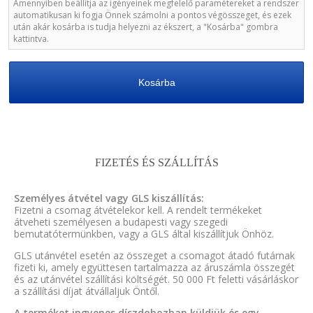
Amennyiben beállítja az igényeinek megfelelő paramétereket a rendszer
automatikusan ki fogja Önnek számolni a pontos végösszeget, és ezek
után akár kosárba is tudja helyezni az ékszert, a "Kosárba" gombra
kattintva.
Kosárba
FIZETÉS ÉS SZÁLLÍTÁS
Személyes átvétel vagy GLS kiszállítás:
Fizetni a csomag átvételekor kell. A rendelt termékeket
átveheti személyesen a budapesti vagy szegedi
bemutatótermünkben, vagy a GLS által kiszállítjuk Önhöz.
GLS utánvétel esetén az összeget a csomagot átadó futárnak
fizeti ki, amely együttesen tartalmazza az áruszámla összegét
és az utánvétel szállítási költségét. 50 000 Ft feletti vásárláskor
a szállítási díjat átvállaljuk Öntől.
A terméket ingyenes díszdobozban küldjük és egy