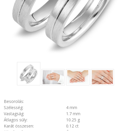
Besorolás:
Szélesség:
4 mm
Vastagság:
1.7 mm
Átlagos súly:
10.25 g
Karát összesen:
0.12 ct