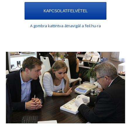
KAPCSOLATFELVÉTEL
A gombra kattintva átnavigál a feil.hu-ra