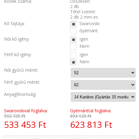
Kövek száma:
Összesen:
2 db
Tétel szerint:
2 db 2 mm-es
Kõ fajtája:
Swarovski
Gyémánt
Női kő igény:
Igen
Nem
Férfi kő igény:
Igen
Nem
Női gyűrű méret:
Férfi gyűrű méret:
Anyagfinomság:
Swarovskival foglalva:
Gyémánttal foglalva:
592 725 Ft
693 125 Ft
533 453 Ft
623 813 Ft