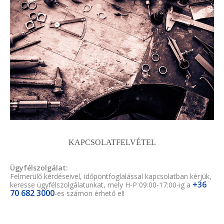
KAPCSOLATFELVÉTEL
Ügyfélszolgálat:
Felmerülő kérdéseivel, időpontfoglalással kapcsolatban kérjük,
+36
keresse ügyfélszolgálatunkat, mely H-P 09:00-17:00-ig a
70 682 3000
-es számon érhető el!