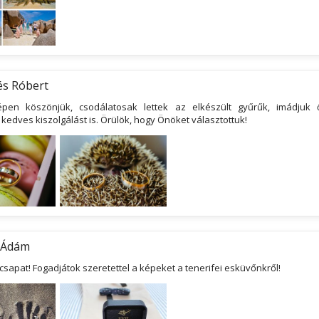
 és Róbert
pen köszönjük, csodálatosak lettek az elkészült gyűrűk, imádjuk ő
kedves kiszolgálást is. Örülök, hogy Önöket választottuk!
 Ádám
csapat! Fogadjátok szeretettel a képeket a tenerifei esküvőnkről!