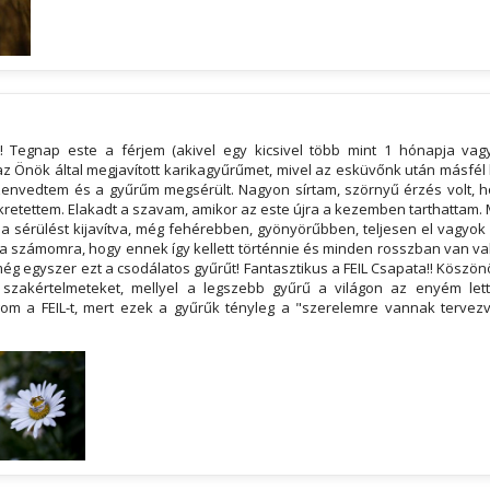
! Tegnap este a férjem (akivel egy kicsivel több mint 1 hónapja va
 Önök által megjavított karikagyűrűmet, mivel az esküvőnk után másfél hé
zenvedtem és a gyűrűm megsérült. Nagyon sírtam, szörnyű érzés volt, ho
nkretettem. Elakadt a szavam, amikor az este újra a kezemben tarthattam. 
 sérülést kijavítva, még fehérebben, gyönyörűbben, teljesen el vagyok 
ja számomra, hogy ennek így kellett történnie és minden rosszban van val
g egyszer ezt a csodálatos gyűrűt! Fantasztikus a FEIL Csapata!! Köszön
szakértelmeteket, mellyel a legszebb gyűrű a világon az enyém let
gom a FEIL-t, mert ezek a gyűrűk tényleg a "szerelemre vannak terve