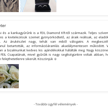
éter
si és a karikagyűrűnk is a FEIL Diamond Kft-től származik. Teljes szíve
nis a kivitelezésük szemet gyönyörködtető, az áraik reálisak, az elad
ek. Az árukészlet nagy, tehát van miből válogatni. A megbeszél
anul betartották, az információáramlás akadálymentesen működött. 
an a bizalmunkat kedves kis ajándékokkal hálálták meg. Nagy köszönet
 FEIL Csapatának, mivel gyűrűik is nagy segítségünkre voltak abban, 
 felejthetetlenre sikerült. Köszönjük ☺
- További ügyfél vélemények -