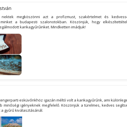
István
 nektek megköszönni azt a profizmust, szakértelmet és kedvessé
 minket a budapesti szalonotokban. Köszönjük, hogy elkészítettéte
egálmodott karikagyűrűinket. Mindketten imádjuk!
engerparti esküvőnkhöz igazán méltó volt a karikagyűrűnk, ami különlege
 minőségi igényeknek megfelelő. Köszönjük a türelmes, kedves segítsé
 a gyűrű kiválasztásánál.