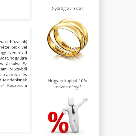
Gyűrűgravírozás
gyunk házasok)
ttel biciklivel
gy ilyen rövid
Most, hogy újra
varázsolva! Ez
ami jó! Szívből
öm a precíz, és
t! Mindenkinek
Hogyan kaphat 10%
zve"! Köszönöm
kedvezményt?