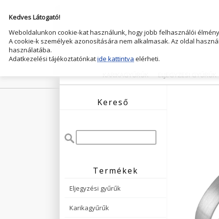
Kedves Látogató!
Weboldalunkon cookie-kat használunk, hogy jobb felhasználói élményt
A cookie-k személyek azonosítására nem alkalmasak. Az oldal használ
használatába.
Adatkezelési tájékoztatónkat
ide kattintva
elérheti.
KARIKAGYŰRŰK
ELJEGYZESI GYŰRŰK
Kereső
Termékek
Eljegyzési gyűrűk
Karikagyűrűk