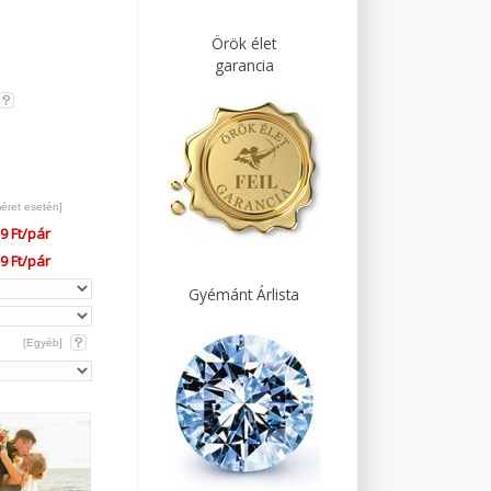
Örök élet
garancia
méret esetén]
9 Ft/pár
9 Ft/pár
Gyémánt Árlista
[Egyéb]