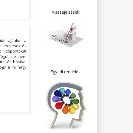
Visszajelzések:
mből ajánlom a
ók kedvesek és
t időpontokat
Végül, de nem
tel és hálával
hogy a mi nagy
Egyedi rendelés: