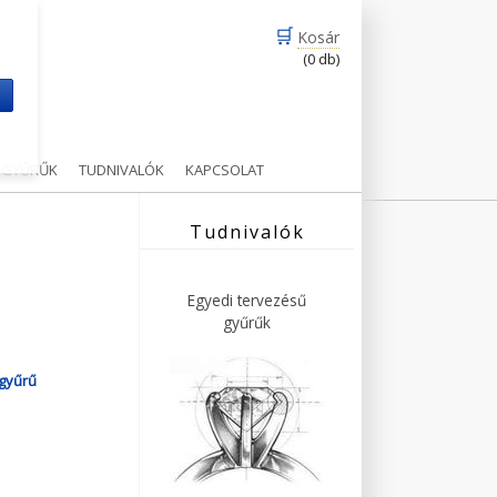
🛒
Kosár
(0 db)
m
Ű GYŰRŰK
TUDNIVALÓK
KAPCSOLAT
Tudnivalók
Egyedi tervezésű
gyűrűk
agyűrű