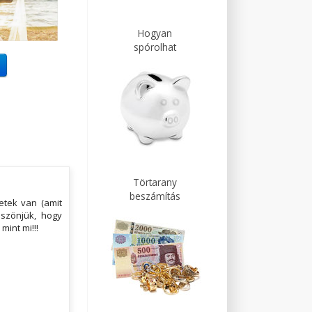
Hogyan
spórolhat
Törtarany
beszámítás
etek van (amit
öszönjük, hogy
mint mi!!!