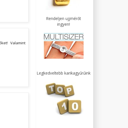
Rendeljen ujjmérőt
ingyen!
ket! Valamint
Legkedveltebb karikagyűrűink