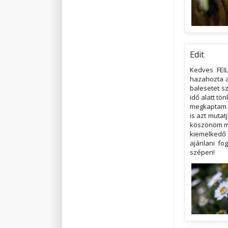
Edit
Kedves FEIL
hazahozta az
balesetet s
idő alatt tö
megkaptam a
is azt mutat
köszönöm mé
kiemelkedő 
ajánlani fo
szépen!