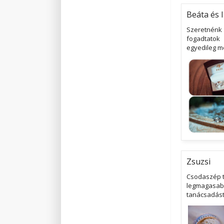
Beáta és 
Szeretnénk
fogadtatok
egyedileg m
Zsuzsi
Csodaszép t
legmagasabb
tanácsadást