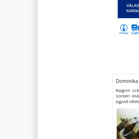
Dominika 
Nagyon szép
szintén imá
egyedi ötlet