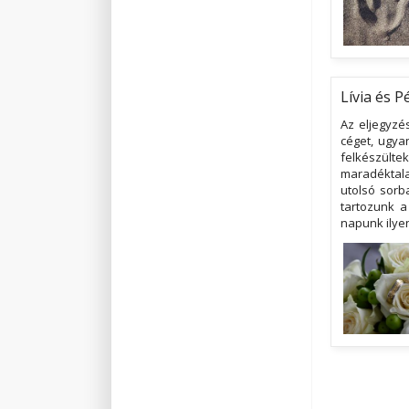
Lívia és P
Az eljegyzé
céget, ugya
felkészült
maradéktal
utolsó sorb
tartozunk a
napunk ilyen