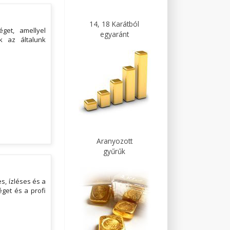
14, 18 Karátból
get, amellyel
egyaránt
k az általunk
Aranyozott
gyűrűk
s, ízléses és a
get és a profi