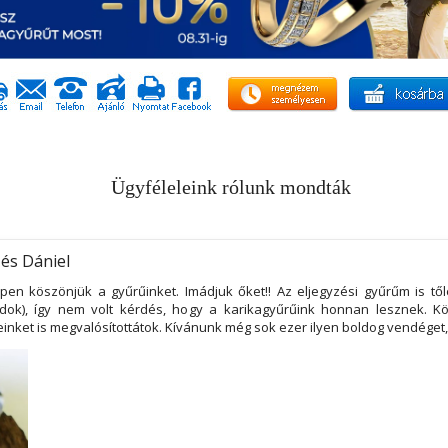
Ügyféleleink rólunk mondták
és Dániel
en köszönjük a gyűrűinket. Imádjuk őket!! Az eljegyzési gyűrűm is től
dok), így nem volt kérdés, hogy a karikagyűrűink honnan lesznek. K
einket is megvalósítottátok. Kívánunk még sok ezer ilyen boldog vendéget, 