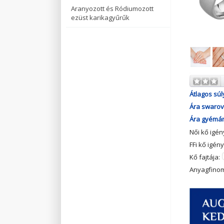
Aranyozott és Ródiumozott
ezüst karikagyűrűk
Átlagos súl
Ára swarovs
Ára gyémánt
Női kő igé
FFi kő igén
Kő fajtája:
Anyagfino