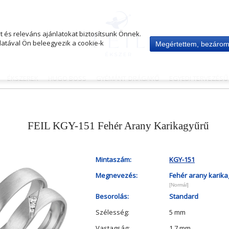
 és releváns ajánlatokat biztosítsunk Önnek.
atával Ön beleegyezik a cookie-k
Megértettem, bezáro
ÉKSZEREK
HUGO BOSS
GYÉMÁNT-DRÁGAKŐ
EGYEDI TERVEZÉS
FEIL KGY-151 Fehér Arany Karikagyűrű
Mintaszám:
KGY-151
Megnevezés:
Fehér arany karik
[Normál]
Besorolás:
Standard
Szélesség:
5 mm
Vastagság:
1.7 mm