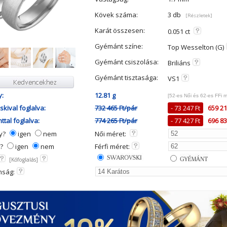
Kövek száma:
3 db
[Részletek]
Karát összesen:
0.051 ct
Gyémánt színe:
Top Wesselton (G)
Gyémánt csiszolása:
Briliáns
Gyémánt tisztasága:
VS1
y:
12.81 g
[52-es Női és 62-es FFi 
kival foglalva:
732 465 Ft/pár
- 73 247 Ft
659 21
tal foglalva:
774 265 Ft/pár
- 77 427 Ft
696 83
ny?
igen
nem
Női méret:
y?
igen
nem
Férfi méret:
[Kőfoglalás]
mság: