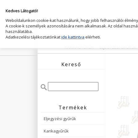
Kedves Látogató!
Weboldalunkon cookie-kat használunk, hogy jobb felhasználói élményt
A cookie-k személyek azonosítására nem alkalmasak. Az oldal használ
használatába.
Adatkezelési tájékoztatónkat
ide kattintva
elérheti.
KARIKAGYŰRŰK
ELJEGYZESI GYŰRŰK
Kereső
Termékek
Eljegyzési gyűrűk
Karikagyűrűk