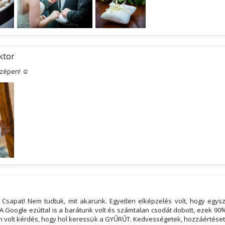
ktor
szépen! ☺
 Csapat! Nem tudtuk, mit akarunk. Egyetlen elképzelés volt, hogy egys
A Google ezúttal is a barátunk volt és számtalan csodát dobott, ezek 90%
m volt kérdés, hogy hol keressük a GYŰRŰT. Kedvességetek, hozzáértéset