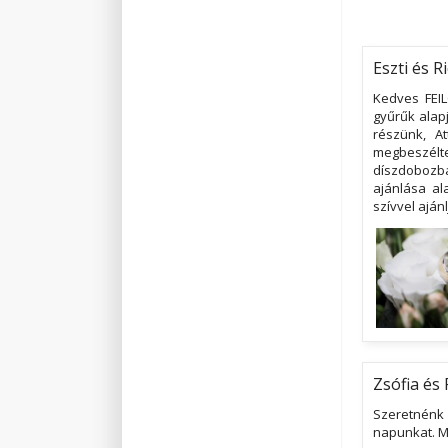
Eszti és Ri
Kedves FEIL
gyűrűk alap
részünk, At
megbeszélte
díszdobozba
ajánlása ala
szívvel aján
Zsófia és 
Szeretnénk
napunkat. M