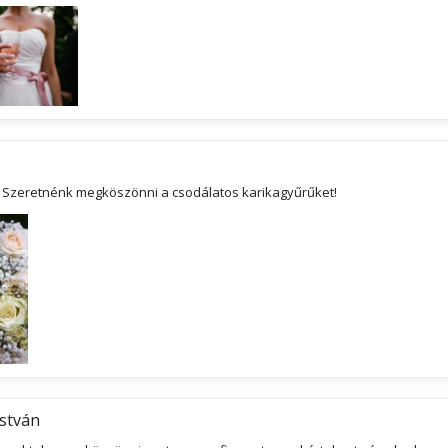
! Szeretnénk megköszönni a csodálatos karikagyűrűket!
István