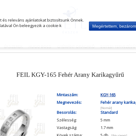
 és releváns ajánlatokat biztosítsunk Önnek.
atával Ön beleegyezik a cookie-k
Megértettem, bezáro
ÉKSZEREK
HUGO BOSS
GYÉMÁNT-DRÁGAKŐ
EGYEDI TERVEZÉS
FEIL KGY-165 Fehér Arany Karikagyűrű
Mintaszám:
KGY-165
Megnevezés:
Fehér arany karik
[Normál]
Besorolás:
Standard
Szélesség:
5 mm
Vastagság:
1.7 mm
Kövek száma:
5 db
[Részletek]