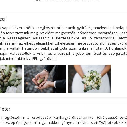
csi
Csapat! Szeretnénk megköszönni álmaink gyűrűjét, amelyet a honlapj
ján terveztettünk meg. Az előre megbeszélt időpontban barátságos kiszo
tila készségesen válaszolt a kérdéseinkre és jó tanácsokkal látot
k szerint, az elképzelésinkkel tökéletesen megegyező, álomszép gyűr
n, a vállalt határidőn belül szállította számunkra a futár. A honlapju
pján választottuk a FEIL-t, és a vártnál is jobb terméket és szolgáltat
ljuk mindenkinek a FEIL gyűrűket!
Péter
 megköszönni a csodaszép karikagyűrűket, amivel tökéletessé tet
eseszép és egyszerű, ugyanakkor igényesen kivitelezett.Tvábbi sok siker