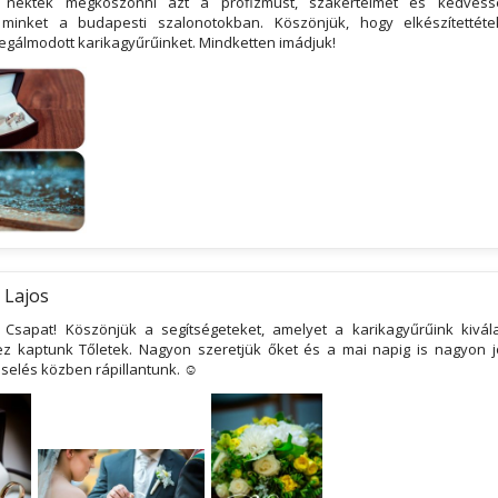
 nektek megköszönni azt a profizmust, szakértelmet és kedvessé
 minket a budapesti szalonotokban. Köszönjük, hogy elkészítettéte
egálmodott karikagyűrűinket. Mindketten imádjuk!
 Lajos
 Csapat! Köszönjük a segítségeteket, amelyet a karikagyűrűink kivá
z kaptunk Tőletek. Nagyon szeretjük őket és a mai napig is nagyon jó
iselés közben rápillantunk. ☺