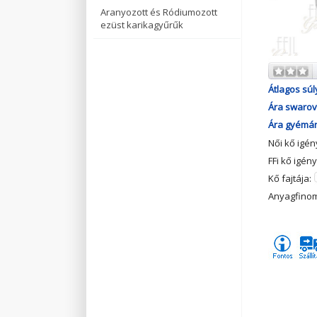
Aranyozott és Ródiumozott
ezüst karikagyűrűk
Átlagos súl
Ára swarovs
Ára gyémánt
Női kő igé
FFi kő igén
Kő fajtája:
Anyagfino