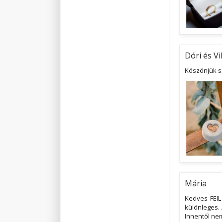
Dóri és Vi
Köszönjük 
Mária
Kedves FEIL
különleges. 
Innentől ne