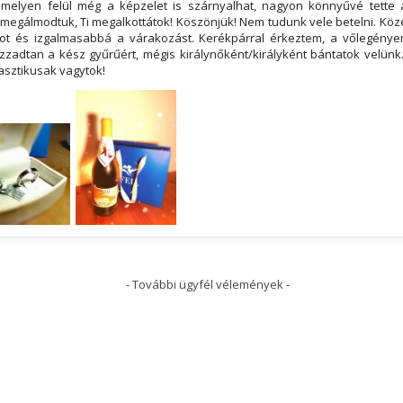
amelyen felül még a képzelet is szárnyalhat, nagyon könnyűvé tette 
i megálmodtuk, Ti megalkottátok! Köszönjük! Nem tudunk vele betelni. Kö
ot és izgalmasabbá a várakozást. Kerékpárral érkeztem, a vőlegénye
izzadtan a kész gyűrűért, mégis királynőként/királyként bántatok velünk
asztikusak vagytok!
- További ügyfél vélemények -