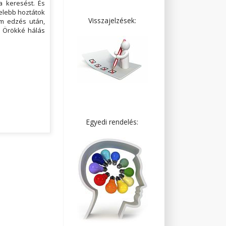
a keresést. És
zelebb hoztátok
Visszajelzések:
m edzés után,
. Örökké hálás
Egyedi rendelés: