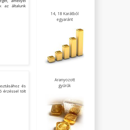
get, amellyel
k az általunk
14, 18 Karátból
egyaránt
Aranyozott
gyűrűk
lasztásához és
 érzéssel tölt