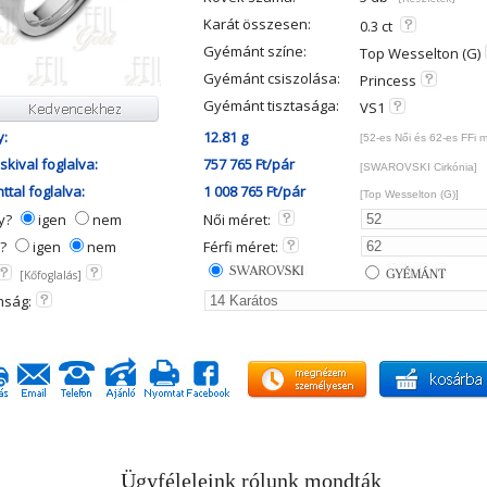
Karát összesen:
0.3 ct
Gyémánt színe:
Top Wesselton (G)
Gyémánt csiszolása:
Princess
Gyémánt tisztasága:
VS1
y:
12.81 g
[52-es Női és 62-es FFi 
kival foglalva:
757 765 Ft/pár
[SWAROVSKI Cirkónia]
tal foglalva:
1 008 765 Ft/pár
[Top Wesselton (G)]
ny?
igen
nem
Női méret:
y?
igen
nem
Férfi méret:
[Kőfoglalás]
mság:
Ügyféleleink rólunk mondták