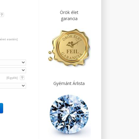
Örök élet
garancia
méret esetén]
[Egyéb]
Gyémánt Árlista