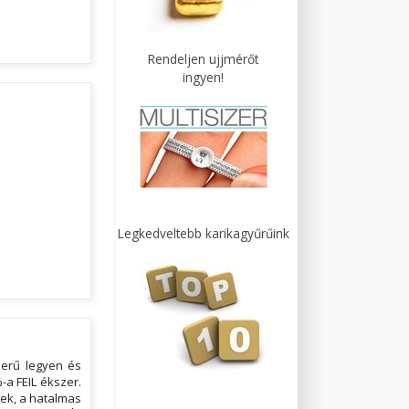
Rendeljen ujjmérőt
ingyen!
Legkedveltebb karikagyűrűink
zerű legyen és
-a FEIL ékszer.
ek, a hatalmas