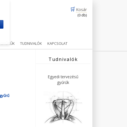
🛒
Kosár
(0 db)
m
Ű GYŰRŰK
TUDNIVALÓK
KAPCSOLAT
Tudnivalók
Egyedi tervezésű
gyűrűk
agyűrű