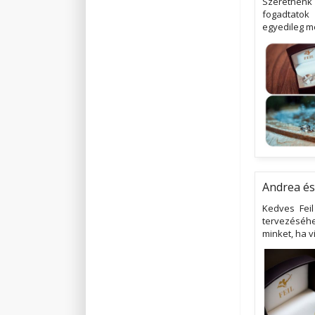
Szeretnénk
fogadtatok
egyedileg m
Andrea és
Kedves Feil
tervezéséhe
minket, ha v