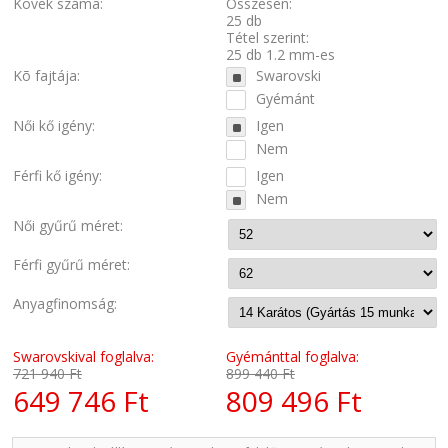
Kövek száma:
Összesen:
25 db
Tétel szerint:
25 db 1.2 mm-es
Kõ fajtája:
Swarovski
Gyémánt
Női kő igény:
Igen
Nem
Férfi kő igény:
Igen
Nem
Női gyűrű méret:
Férfi gyűrű méret:
Anyagfinomság:
Swarovskival foglalva:
Gyémánttal foglalva:
721 940 Ft
899 440 Ft
649 746 Ft
809 496 Ft