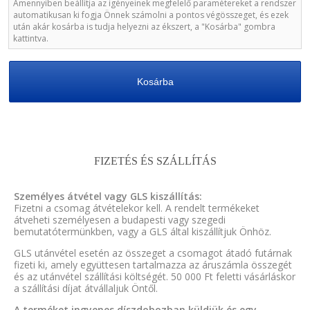
Amennyiben beállítja az igényeinek megfelelő paramétereket a rendszer
automatikusan ki fogja Önnek számolni a pontos végösszeget, és ezek
után akár kosárba is tudja helyezni az ékszert, a "Kosárba" gombra
kattintva.
Kosárba
FIZETÉS ÉS SZÁLLÍTÁS
Személyes átvétel vagy GLS kiszállítás:
Fizetni a csomag átvételekor kell. A rendelt termékeket
átveheti személyesen a budapesti vagy szegedi
bemutatótermünkben, vagy a GLS által kiszállítjuk Önhöz.
GLS utánvétel esetén az összeget a csomagot átadó futárnak
fizeti ki, amely együttesen tartalmazza az áruszámla összegét
és az utánvétel szállítási költségét. 50 000 Ft feletti vásárláskor
a szállítási díjat átvállaljuk Öntől.
A terméket ingyenes díszdobozban küldjük és egy