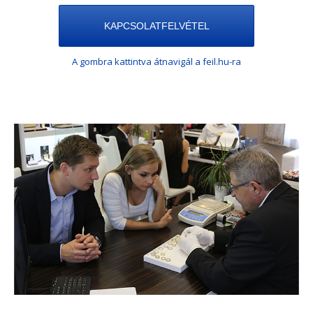
KAPCSOLATFELVÉTEL
A gombra kattintva átnavigál a feil.hu-ra