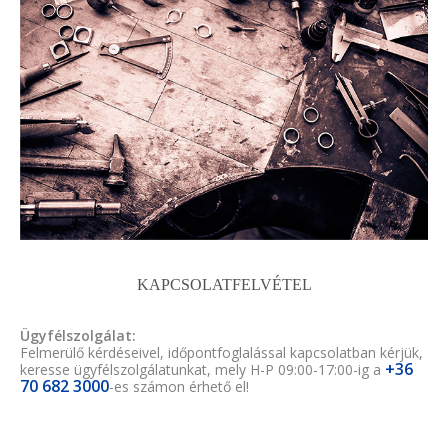
KAPCSOLATFELVÉTEL
Ügyfélszolgálat:
Felmerülő kérdéseivel, időpontfoglalással kapcsolatban kérjük,
+36
keresse ügyfélszolgálatunkat, mely H-P 09:00-17:00-ig a
70 682 3000
-es számon érhető el!