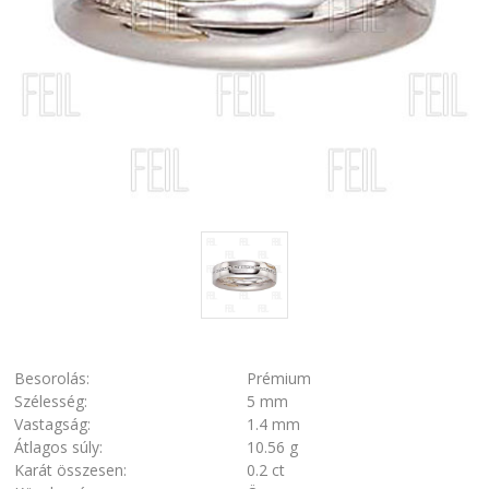
Besorolás:
Prémium
Szélesség:
5 mm
Vastagság:
1.4 mm
Átlagos súly:
10.56 g
Karát összesen:
0.2 ct