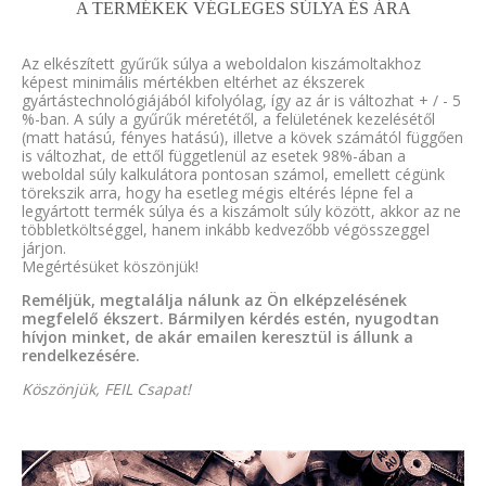
A TERMÉKEK VÉGLEGES SÚLYA ÉS ÁRA
Az elkészített gyűrűk súlya a weboldalon kiszámoltakhoz
képest minimális mértékben eltérhet az ékszerek
gyártástechnológiájából kifolyólag, így az ár is változhat + / - 5
%-ban. A súly a gyűrűk méretétől, a felületének kezelésétől
(matt hatású, fényes hatású), illetve a kövek számától függően
is változhat, de ettől függetlenül az esetek 98%-ában a
weboldal súly kalkulátora pontosan számol, emellett cégünk
törekszik arra, hogy ha esetleg mégis eltérés lépne fel a
legyártott termék súlya és a kiszámolt súly között, akkor az ne
többletköltséggel, hanem inkább kedvezőbb végösszeggel
járjon.
Megértésüket köszönjük!
Reméljük, megtalálja nálunk az Ön elképzelésének
megfelelő ékszert. Bármilyen kérdés estén, nyugodtan
hívjon minket, de akár emailen keresztül is állunk a
rendelkezésére.
Köszönjük, FEIL Csapat!