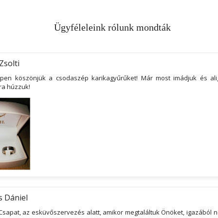
Ügyféleleink rólunk mondták
Zsolti
pen köszönjük a csodaszép karikagyűrűket! Már most imádjuk és alig
ra húzzuk!
s Dániel
Csapat, az esküvőszervezés alatt, amikor megtaláltuk Önöket, igazából n