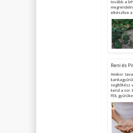
tovább a leh
megrendelni
elkészítve a
Reni és Pi
Amikor tava
karikagyűrű
segítőkész 
kerül a sor.
FEIL gyűrűke