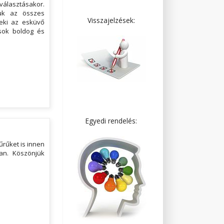
iválasztásakor.
juk az összes
Visszajelzések:
eki az esküvő
sok boldog és
Egyedi rendelés:
űrűket is innen
lan. Köszönjük