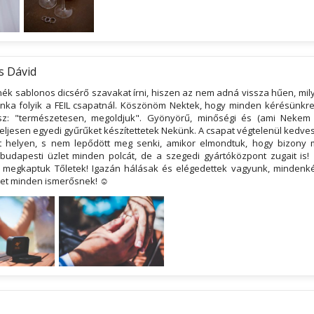
s Dávid
ék sablonos dicsérő szavakat írni, hiszen az nem adná vissza hűen, mil
ka folyik a FEIL csapatnál. Köszönöm Nektek, hogy minden kérésünkr
asz: "természetesen, megoldjuk". Gyönyörű, minőségi és (ami Nekem
eljesen egyedi gyűrűket készítettetek Nekünk. A csapat végtelenül kedve
t helyen, s nem lepődött meg senki, amikor elmondtuk, hogy bizony 
udapesti üzlet minden polcát, de a szegedi gyártóközpont zugait is!
 megkaptuk Tőletek! Igazán hálásak és elégedettek vagyunk, mindenk
ket minden ismerősnek! ☺