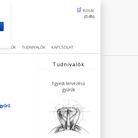
🛒
Kosár
(0 db)
m
Ű GYŰRŰK
TUDNIVALÓK
KAPCSOLAT
Tudnivalók
Egyedi tervezésű
gyűrűk
agyűrű