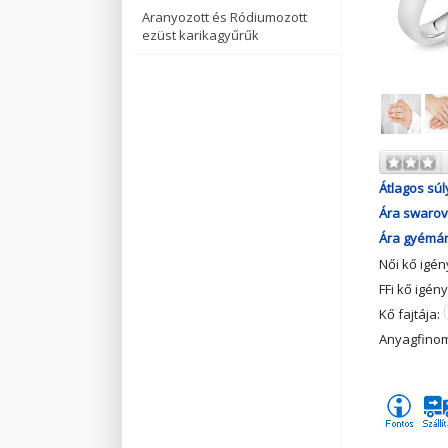
Aranyozott és Ródiumozott
ezüst karikagyűrűk
Átlagos súl
Ára swarovs
Ára gyémánt
Női kő igé
FFi kő igén
Kő fajtája:
Anyagfino