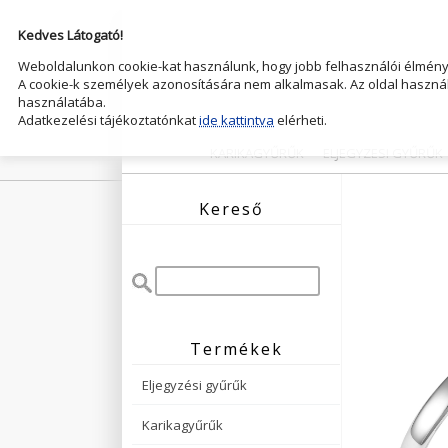
Kedves Látogató!
Weboldalunkon cookie-kat használunk, hogy jobb felhasználói élményt
A cookie-k személyek azonosítására nem alkalmasak. Az oldal használ
használatába.
Adatkezelési tájékoztatónkat
ide kattintva
elérheti.
KARIKAGYŰRŰK
ELJEGYZESI GYŰRŰK
Kereső
Termékek
Eljegyzési gyűrűk
Karikagyűrűk