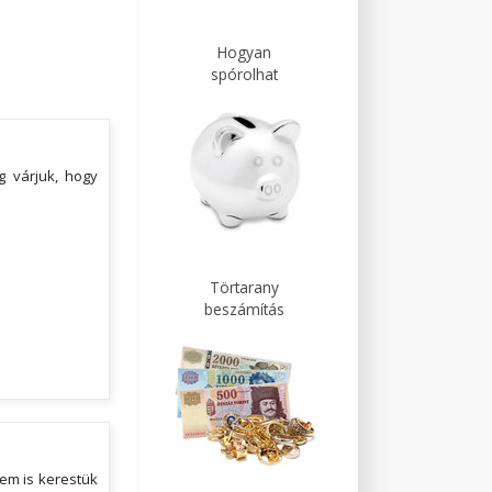
Hogyan
spórolhat
 várjuk, hogy
Törtarany
beszámítás
em is kerestük