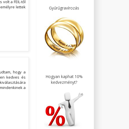
volt a FEIL-től
zemélyre lettek
Gyűrűgravírozás
tudtam, hogy a
Hogyan kaphat 10%
lyen kedves és
kedvezményt?
kiválasztására
s mindenkinek a