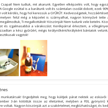
 Csapat! Nem tudtuk, mit akarunk. Egyetlen elképzelés volt, hogy egys
A Google ezúttal is a barátunk volt és számtalan csodát dobott, ezek 90%
m volt kérdés, hogy hol keressük a GYŰRŰT. Kedvességetek, hozzáértéset
amelyen felül még a képzelet is szárnyalhat, nagyon könnyűvé tette 
i megálmodtuk, Ti megalkottátok! Köszönjük! Nem tudunk vele betelni. Kö
ot és izgalmasabbá a várakozást. Kerékpárral érkeztem, a vőlegénye
izzadtan a kész gyűrűért, mégis királynőként/királyként bántatok velünk
asztikusak vagytok!
Dénes
 munkatársak! Engedjétek meg, hogy küldjek párat nektek az esküvői 
ember 3-án kötöttük össze az életünket, melyben a FEIL gyönyörű k
re voltak. Nagyon köszönjük azt a szakértelmet, megbízhatóságot, és ked