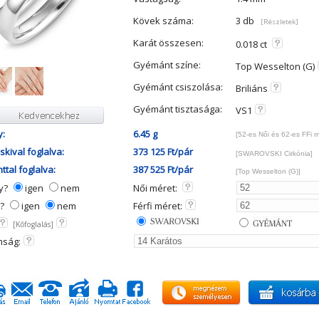
Kövek száma:
3 db
[Részletek]
Karát összesen:
0.018 ct
Gyémánt színe:
Top Wesselton (G)
Gyémánt csiszolása:
Briliáns
Gyémánt tisztasága:
VS1
y:
6.45 g
[52-es Női és 62-es FFi 
kival foglalva:
373 125 Ft/pár
[SWAROVSKI Cirkónia]
tal foglalva:
387 525 Ft/pár
[Top Wesselton (G)]
ny?
igen
nem
Női méret:
y?
igen
nem
Férfi méret:
[Kőfoglalás]
mság: