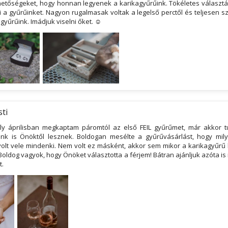
etőségeket, hogy honnan legyenek a karikagyűrűink. Tökéletes választás 
 a gyűrűinket. Nagyon rugalmasak voltak a legelső perctől és teljesen s
 gyűrűink. Imádjuk viselni őket. ☺
sti
ly áprilisban megkaptam páromtól az első FEIL gyűrűmet, már akkor 
ink is Önöktől lesznek. Boldogan mesélte a gyűrűvásárlást, hogy mi
volt vele mindenki. Nem volt ez másként, akkor sem mikor a karikagyűrű 
 Boldog vagyok, hogy Önöket választotta a férjem! Bátran ajánljuk azóta i
t.