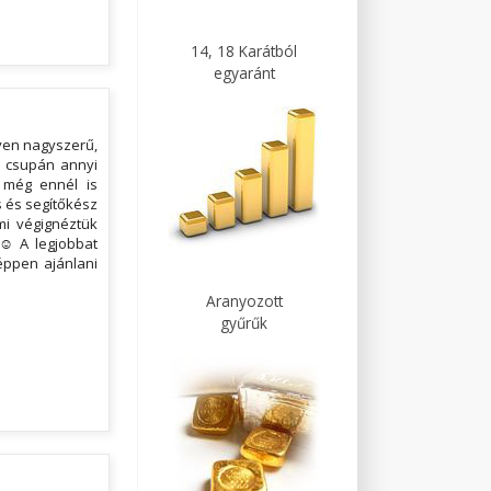
14, 18 Karátból
egyaránt
yen nagyszerű,
e csupán annyi
 még ennél is
s és segítőkész
mi végignéztük
 ☺ A legjobbat
éppen ajánlani
Aranyozott
gyűrűk