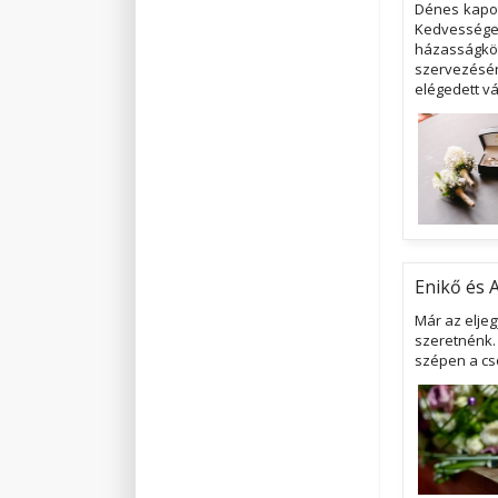
Dénes kapott
Kedvessége
házasságkö
szervezésé
elégedett vá
Enikő és A
Már az eljeg
szeretnénk.
szépen a cs