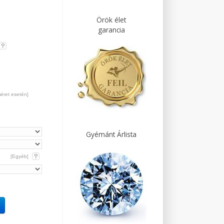
Örök élet
garancia
méret esetén]
Gyémánt Árlista
[Egyéb]