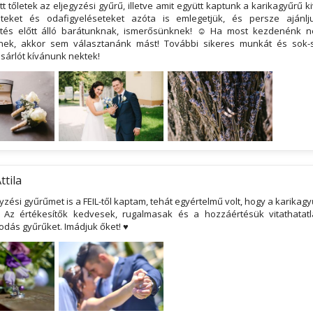
 tőletek az eljegyzési gyűrű, illetve amit együtt kaptunk a karikagyűrű k
teket és odafigyeléseteket azóta is emlegetjük, és persze ajánl
tés előtt álló barátunknak, ismerősünknek! ☺ Ha most kezdenénk n
nek, akkor sem választanánk mást! További sikeres munkát és sok-
sárlót kívánunk nektek!
ttila
yzési gyűrűmet is a FEIL-től kaptam, tehát egyértelmű volt, hogy a karikagy
 Az értékesítők kedvesek, rugalmasak és a hozzáértésük vitathatat
odás gyűrűket. Imádjuk őket! ♥