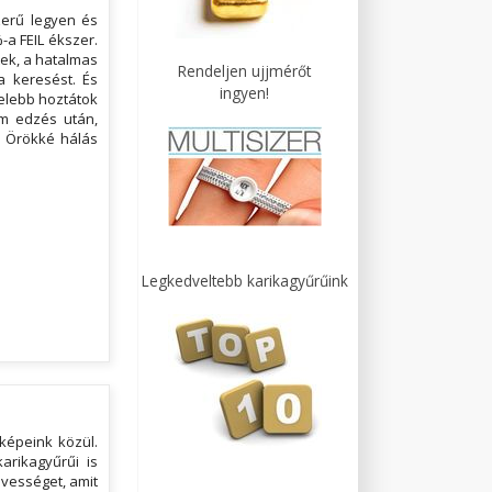
zerű legyen és
-a FEIL ékszer.
ek, a hatalmas
Rendeljen ujjmérőt
a keresést. És
ingyen!
zelebb hoztátok
m edzés után,
. Örökké hálás
Legkedveltebb karikagyűrűink
képeink közül.
arikagyűrűi is
vességet, amit