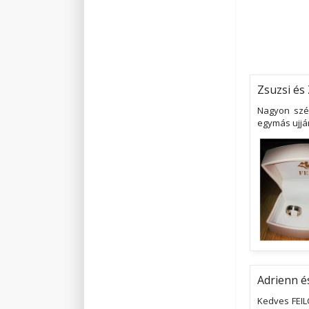
Zsuzsi és 
Nagyon szé
egymás ujjá
Adrienn é
Kedves FEIL