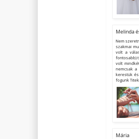
Melinda é
Nem szeretn
szakmai mun
volt a vál
fontosabb) t
volt mindké
nemcsak a b
kerestük és
fogunk Tite
Mária