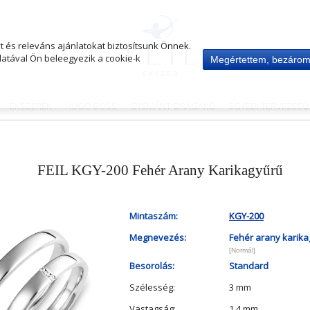
 és releváns ajánlatokat biztosítsunk Önnek.
atával Ön beleegyezik a cookie-k
Megértettem, bezáro
ÉKSZEREK
HUGO BOSS
GYÉMÁNT-DRÁGAKŐ
EGYEDI TERVEZÉS
FEIL KGY-200 Fehér Arany Karikagyűrű
Mintaszám:
KGY-200
Megnevezés:
Fehér arany karik
[Normál]
Besorolás:
Standard
Szélesség:
3 mm
Vastagság:
1.4 mm