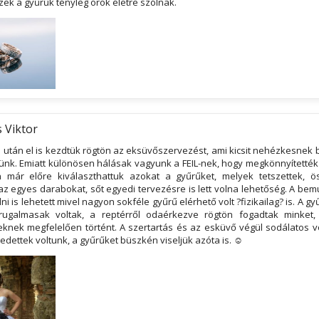
ek a gyűrűk tényleg örök életre szólnak.
s Viktor
 után el is kezdtük rögtön az eksüvőszervezést, ami kicsit nehézkesnek b
lünk. Emiatt különösen hálásak vagyunk a FEIL-nek, hogy megkönnyítették
 már előre kiválaszthattuk azokat a gyűrűket, melyek tetszettek, ö
 az egyes darabokat, sőt egyedi tervezésre is lett volna lehetőség. A b
ni is lehetett mivel nagyon sokféle gyűrű elérhető volt ?fizikailag? is. A g
rugalmasak voltak, a reptérről odaérkezve rögtön fogadtak minket
knek megfelelően történt. A szertartás és az esküvő végül sodálatos vo
dettek voltunk, a gyűrűket büszkén viseljük azóta is. ☺