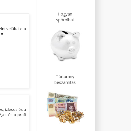
Hogyan
spórolhat
ni velük. Le a
 ♥
Törtarany
beszámítás
s, ízléses és a
get és a profi