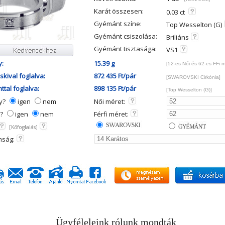
Karát összesen:
0.03 ct
Gyémánt színe:
Top Wesselton (G)
Gyémánt csiszolása:
Briliáns
Gyémánt tisztasága:
VS1
y:
15.39 g
[52-es Női és 62-es FFi 
kival foglalva:
872 435 Ft/pár
[SWAROVSKI Cirkónia]
tal foglalva:
898 135 Ft/pár
[Top Wesselton (G)]
ny?
igen
nem
Női méret:
y?
igen
nem
Férfi méret:
[Kőfoglalás]
mság:
Ügyféleleink rólunk mondták