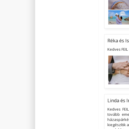
Réka és I
Kedves FEIL
Linda és 
Kedves FEI
tovább eme
házaspárkén
kiegészítik 