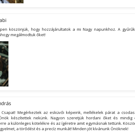
abi
pen köszönjük, hogy hozzájárultatok a mi Nagy napunkhoz. A gyűrűk
t ahogy megálmodtuk őket!
ndrás
 Csapat! Megérkeztek az esküvői képeink, mellékelek párat a csodas
Önök készítettek nekünk. Nagyon szeretjük hordani őket és mindig 
rre a különleges kötelékre és az ígéretre amit egymásnak tettünk. Köszö
igyelmet, a törődést és a precíz munkát! Minden jót kívánunk Önöknek!