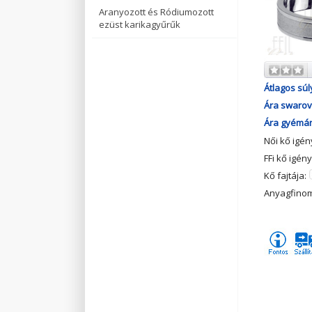
Aranyozott és Ródiumozott
ezüst karikagyűrűk
Átlagos súl
Ára swarovs
Ára gyémánt
Női kő igé
FFi kő igén
Kő fajtája:
Anyagfino