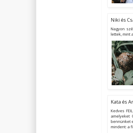
Niki és Cs
Nagyon szé
lettek, min
Kata és A
Kedves FEIL
amelyeket 
bennünket e
mindent: a f