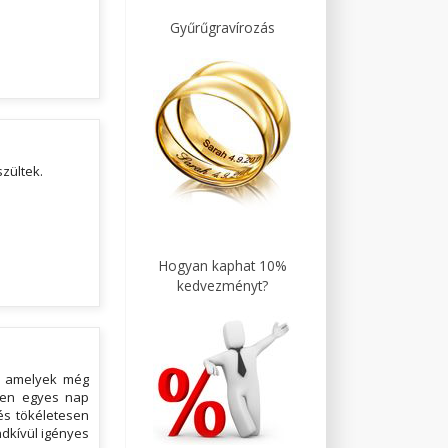
Gyűrűgravírozás
zültek.
Hogyan kaphat 10%
kedvezményt?
, amelyek még
den egyes nap
és tökéletesen
ndkívül igényes