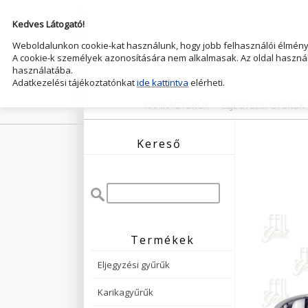
Kedves Látogató!
Weboldalunkon cookie-kat használunk, hogy jobb felhasználói élményt
A cookie-k személyek azonosítására nem alkalmasak. Az oldal használ
használatába.
Adatkezelési tájékoztatónkat
ide kattintva
elérheti.
KARIKAGYŰRŰK
ELJEGYZESI GYŰRŰK
Kereső
Termékek
Eljegyzési gyűrűk
Karikagyűrűk