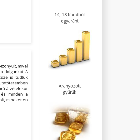
14, 18 Karátból
egyaránt
izonyult, mivel
 a dolgunkat. A
ssze is tudtuk
emutatóteremben
Aranyozott
yűrű átvételekor
gyűrűk
, és minden a
lt, mindketten