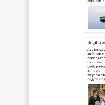
munkáért, ez
Brigitta é
Az eljegyzés
külföldön é
honlapjukon
hasonlítani
pedig próbál
is nagyon 
megbeszélte
nagyon elége