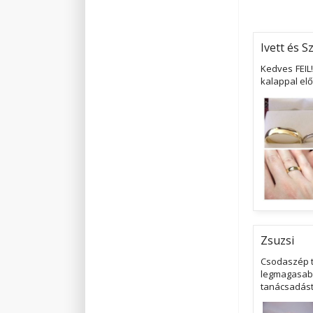
Ivett és Sz
Kedves FEIL
kalappal el
Zsuzsi
Csodaszép t
legmagasabb
tanácsadást