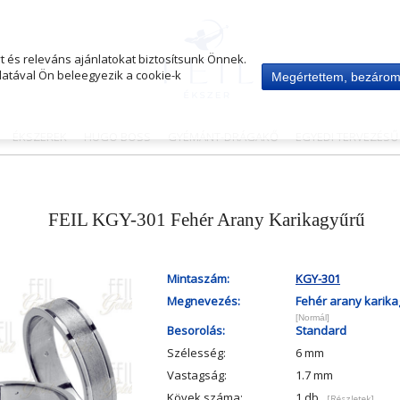
 és releváns ajánlatokat biztosítsunk Önnek.
atával Ön beleegyezik a cookie-k
Megértettem, bezáro
ÉKSZEREK
HUGO BOSS
GYÉMÁNT-DRÁGAKŐ
EGYEDI TERVEZÉS
FEIL KGY-301 Fehér Arany Karikagyűrű
Mintaszám:
KGY-301
Megnevezés:
Fehér arany karik
[Normál]
Besorolás:
Standard
Szélesség:
6 mm
Vastagság:
1.7 mm
Kövek száma:
1 db
[Részletek]