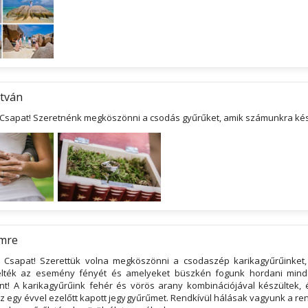
stván
 Csapat! Szeretnénk megköszönni a csodás gyűrűket, amik számunkra kés
Imre
L Csapat! Szerettük volna megköszönni a csodaszép karikagyűrűinket
lték az esemény fényét és amelyeket büszkén fogunk hordani min
t! A karikagyűrűink fehér és vörös arany kombinációjával készültek, 
az egy évvel ezelőtt kapott jegygyűrűmet. Rendkívül hálásak vagyunk a re