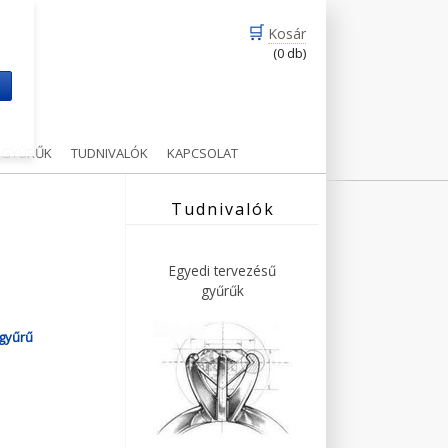
🛒
Kosár
(0 db)
m
Ű GYŰRŰK
TUDNIVALÓK
KAPCSOLAT
Tudnivalók
Egyedi tervezésű
gyűrűk
agyűrű