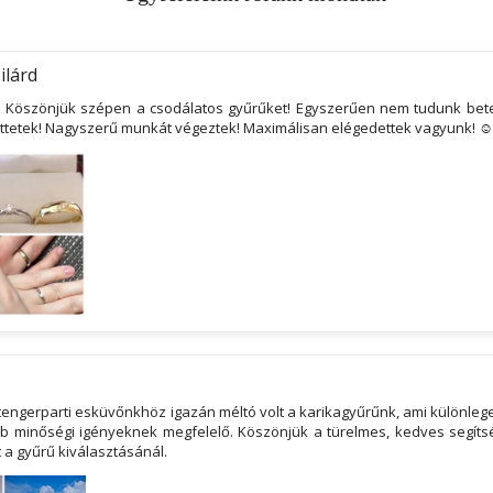
ilárd
! Köszönjük szépen a csodálatos gyűrűket! Egyszerűen nem tudunk betel
őttetek! Nagyszerű munkát végeztek! Maximálisan elégedettek vagyunk! ☺
engerparti esküvőnkhöz igazán méltó volt a karikagyűrűnk, ami különlege
 minőségi igényeknek megfelelő. Köszönjük a türelmes, kedves segítsé
 a gyűrű kiválasztásánál.