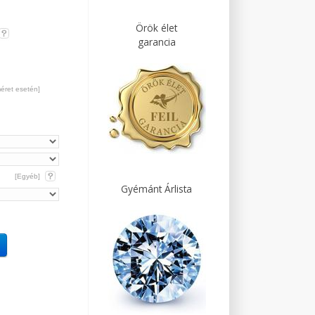
Örök élet
garancia
méret esetén]
[Egyéb]
Gyémánt Árlista