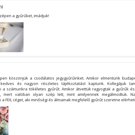
mi
zépen a gyűrűket, imádjuk!
en köszönjük a csodálatos jegygyűrűinket. Amikor elmentünk budape
 kedves és nagyon részletes tájékoztatást kaptunk. Kollegájuk tan
ki a számunkra tökéletes gyűrűt. Amikor átvettük ragyogtak a gyűrűk és 
, mert valóban olyan szép lett, mint amilyennek megálmodtuk. Na
a FEIL céget, aki minőségi és álmainak megfelelő gyűrűt szeretne elérhet