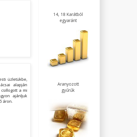
14, 18 Karátból
egyaránt
sti üzletükbe,
Aranyozott
ácsai alapján
gyűrűk
csillogott a mi
gyon ajánljuk
ő áron.