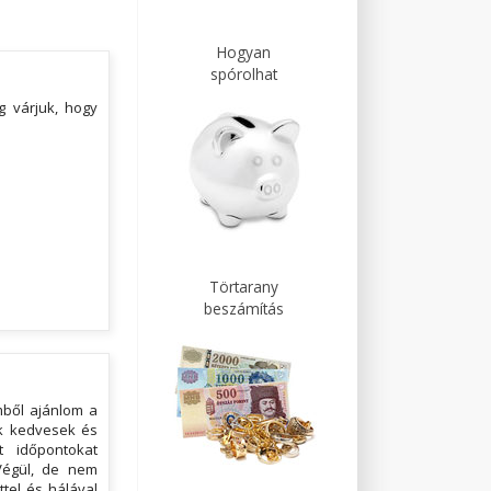
Hogyan
spórolhat
 várjuk, hogy
Törtarany
beszámítás
mből ajánlom a
ók kedvesek és
t időpontokat
Végül, de nem
tel és hálával