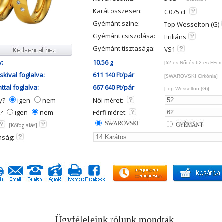
Karát összesen:
0.075 ct
Gyémánt színe:
Top Wesselton (G)
Gyémánt csiszolása:
Briliáns
Gyémánt tisztasága:
VS1
y:
10.56 g
[52-es Női és 62-es FFi 
kival foglalva:
611 140 Ft/pár
[SWAROVSKI Cirkónia]
tal foglalva:
667 640 Ft/pár
[Top Wesselton (G)]
ny?
igen
nem
Női méret:
y?
igen
nem
Férfi méret:
[Kőfoglalás]
mság:
Ügyféleleink rólunk mondták