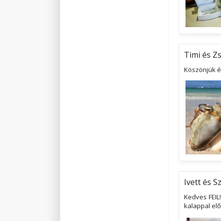
Timi és Zs
Köszönjük él
Ivett és Sz
Kedves FEIL
kalappal el