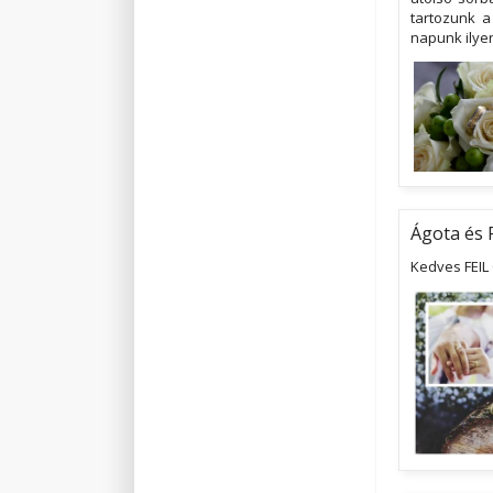
tartozunk a
napunk ilyen
Ágota és 
Kedves FEIL