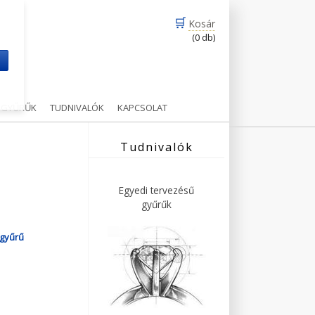
🛒
Kosár
(0 db)
m
Ű GYŰRŰK
TUDNIVALÓK
KAPCSOLAT
Tudnivalók
Egyedi tervezésű
gyűrűk
agyűrű