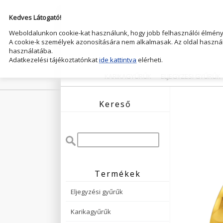
Kedves Látogató!
Weboldalunkon cookie-kat használunk, hogy jobb felhasználói élményt
A cookie-k személyek azonosítására nem alkalmasak. Az oldal használ
használatába.
Adatkezelési tájékoztatónkat
ide kattintva
elérheti.
KARIKAGYŰRŰK
ELJEGYZESI GYŰRŰK
Kereső
Termékek
Eljegyzési gyűrűk
Karikagyűrűk