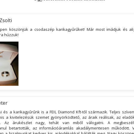
Zsolti
pen köszönjük a csodaszép karikagyűrűket! Már most imádjuk és alig
ra húzzuk!
éter
si és a karikagyűrűnk is a FEIL Diamond Kft-től származik. Teljes szíve
nis a kivitelezésük szemet gyönyörködtető, az áraik reálisak, az elad
ek. Az árukészlet nagy, tehát van miből válogatni. A megbeszél
anul betartották, az információáramlás akadálymentesen működött. 
an a bizalmunkat kedves kis ajándékokkal hálálták meg. Nagy köszönet