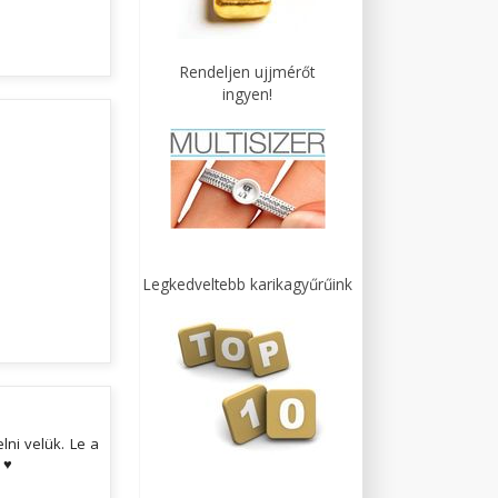
Rendeljen ujjmérőt
ingyen!
!
Legkedveltebb karikagyűrűink
ni velük. Le a
 ♥