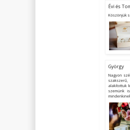
Évi és To
Köszönjük s
György
Nagyon szép
szakszerű,
alakítottuk 
szemünk is
mindenkinek 