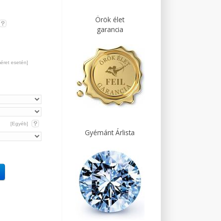
Örök élet
garancia
méret esetén]
[Egyéb]
Gyémánt Árlista