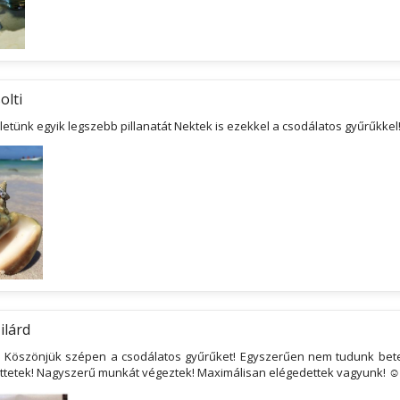
olti
etünk egyik legszebb pillanatát Nektek is ezekkel a csodálatos gyűrűkkel
ilárd
! Köszönjük szépen a csodálatos gyűrűket! Egyszerűen nem tudunk betel
őttetek! Nagyszerű munkát végeztek! Maximálisan elégedettek vagyunk! ☺