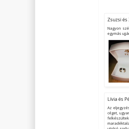
Zsuzsi és 
Nagyon szé
egymás ujjá
Lívia és P
Az eljegyzé
céget, ugya
felkészült
maradéktal
utolsó sorb