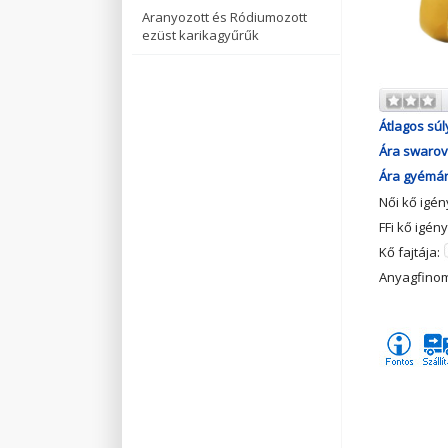
Aranyozott és Ródiumozott
ezüst karikagyűrűk
Átlagos súl
Ára swarovs
Ára gyémánt
Női kő igé
FFi kő igén
Kő fajtája:
Anyagfino