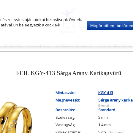
 és releváns ajánlatokat biztosítsunk Önnek.
atával Ön beleegyezik a cookie-k
Megértettem, bezáro
ÉKSZEREK
HUGO BOSS
GYÉMÁNT-DRÁGAKŐ
EGYEDI TERVEZÉS
FEIL KGY-413 Sárga Arany Karikagyűrű
Mintaszám:
KGY-413
Megnevezés:
Sárga arany karik
[Normál]
Besorolás:
Standard
Szélesség:
5 mm
Vastagság:
1.4 mm
Kövek száma:
5 db
[Részletek]