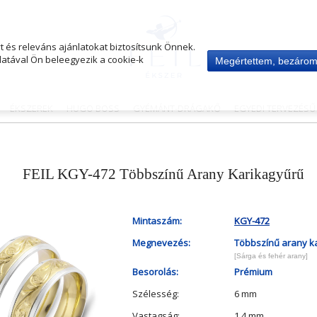
 és releváns ajánlatokat biztosítsunk Önnek.
atával Ön beleegyezik a cookie-k
Megértettem, bezáro
ÉKSZEREK
HUGO BOSS
GYÉMÁNT-DRÁGAKŐ
EGYEDI TERVEZÉS
FEIL KGY-472 Többszínű Arany Karikagyűrű
Mintaszám:
KGY-472
Megnevezés:
Többszínű arany k
[Sárga és fehér arany]
Besorolás:
Prémium
Szélesség:
6 mm
Vastagság:
1.4 mm