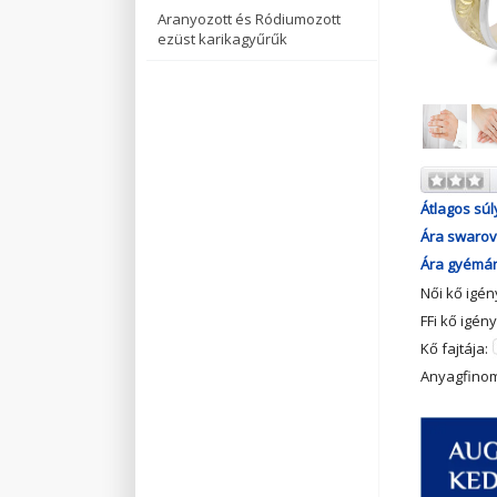
Aranyozott és Ródiumozott
ezüst karikagyűrűk
Átlagos súl
Ára swarovs
Ára gyémánt
Női kő igé
FFi kő igén
Kő fajtája:
Anyagfino