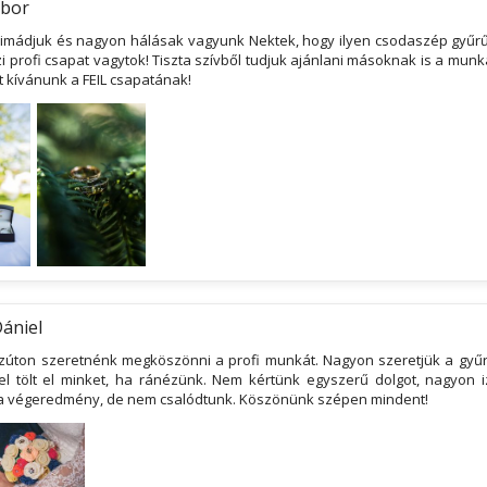
ábor
 imádjuk és nagyon hálásak vagyunk Nektek, hogy ilyen csodaszép gyűrűt
i profi csapat vagytok! Tiszta szívből tudjuk ajánlani másoknak is a mun
t kívánunk a FEIL csapatának!
Dániel
Ezúton szeretnénk megköszönni a profi munkát. Nagyon szeretjük a gyű
 tölt el minket, ha ránézünk. Nem kértünk egyszerű dolgot, nagyon i
 a végeredmény, de nem csalódtunk. Köszönünk szépen mindent!