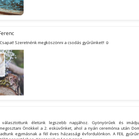
Ferenc
 Csapat! Szeretnénk megköszönni a csodás gyűrűinket!! ☺
t választottunk életünk legszebb napjához. Gyönyörűek és imádju
egosztani Önökkel a 2. esküvőnket, ahol a nyári ceremónia után Dom
adtunk egymásnak a fél éves házassági évfordulónkon. A FEIL gyűrű