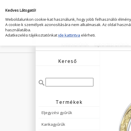
Kedves Látogató!
Weboldalunkon cookie-kat használunk, hogy jobb felhasználói élményt
A cookie-k személyek azonosítására nem alkalmasak. Az oldal használ
használatába.
Adatkezelési tájékoztatónkat
ide kattintva
elérheti.
KARIKAGYŰRŰK
ELJEGYZESI GYŰRŰK
Kereső
Termékek
Eljegyzési gyűrűk
Karikagyűrűk