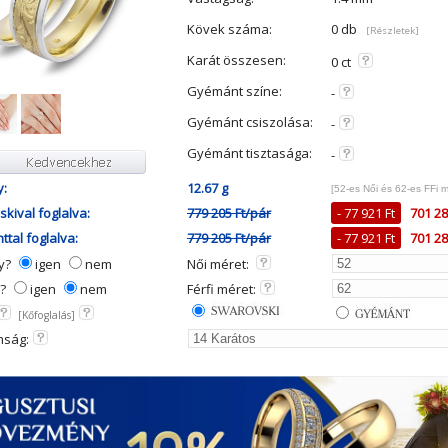
Kövek száma:
0 db
[Részletek]
Karát összesen:
0 ct
Gyémánt színe:
-
Gyémánt csiszolása:
-
Gyémánt tisztasága:
-
y:
12.67 g
[52-es Női és 62-es FFi 
kival foglalva:
779 205 Ft/pár
- 77 921 Ft
701 28
tal foglalva:
779 205 Ft/pár
- 77 921 Ft
701 28
ny?
igen
nem
Női méret:
y?
igen
nem
Férfi méret:
[Kőfoglalás]
mság: