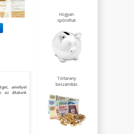
Hogyan
spórolhat
Törtarany
beszámítás
get, amellyel
k az általunk