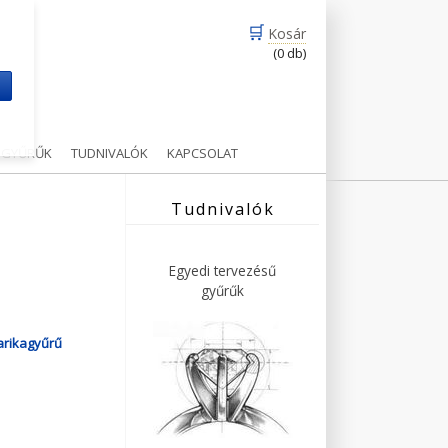
🛒
Kosár
(0 db)
m
Ű GYŰRŰK
TUDNIVALÓK
KAPCSOLAT
Tudnivalók
Egyedi tervezésű
gyűrűk
arikagyűrű