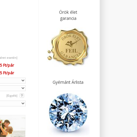
Örök élet
garancia
méret esetén]
5 Ft/pár
5 Ft/pár
Gyémánt Árlista
[Egyéb]