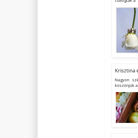
csillogtak a
Krisztina
Nagyon szé
köszönjük a 