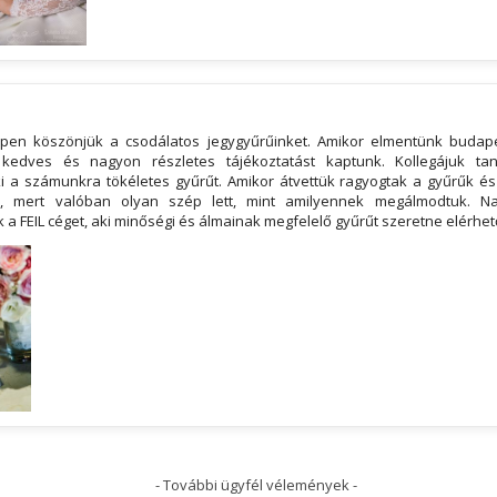
en köszönjük a csodálatos jegygyűrűinket. Amikor elmentünk budape
 kedves és nagyon részletes tájékoztatást kaptunk. Kollegájuk tan
ki a számunkra tökéletes gyűrűt. Amikor átvettük ragyogtak a gyűrűk és 
, mert valóban olyan szép lett, mint amilyennek megálmodtuk. Na
a FEIL céget, aki minőségi és álmainak megfelelő gyűrűt szeretne elérhet
- További ügyfél vélemények -