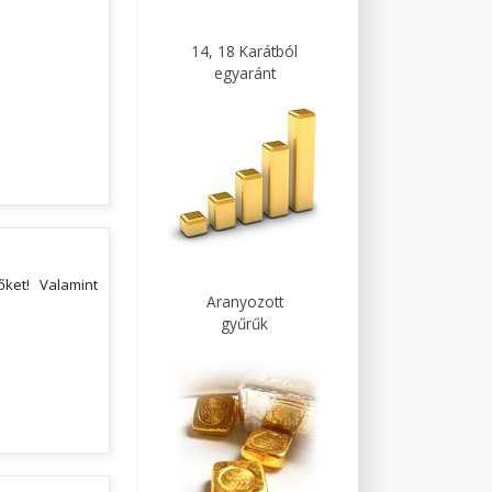
14, 18 Karátból
egyaránt
ket! Valamint
Aranyozott
gyűrűk