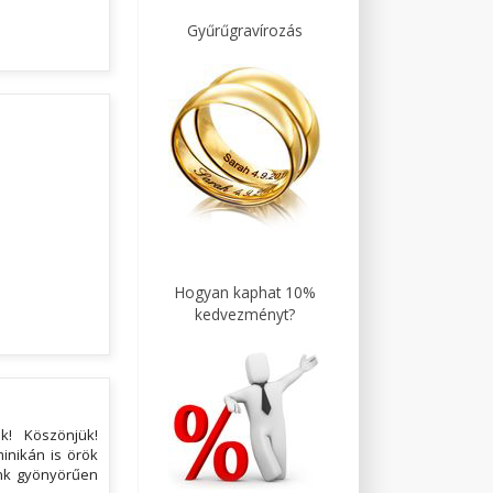
Gyűrűgravírozás
Hogyan kaphat 10%
kedvezményt?
k! Köszönjük!
inikán is örök
ink gyönyörűen