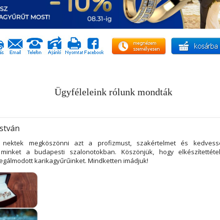
Ügyféleleink rólunk mondták
István
 nektek megköszönni azt a profizmust, szakértelmet és kedvessé
 minket a budapesti szalonotokban. Köszönjük, hogy elkészítettéte
egálmodott karikagyűrűinket. Mindketten imádjuk!