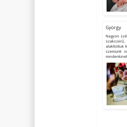
György
Nagyon szép
szakszerű,
alakítottuk 
szemünk is
mindenkinek 