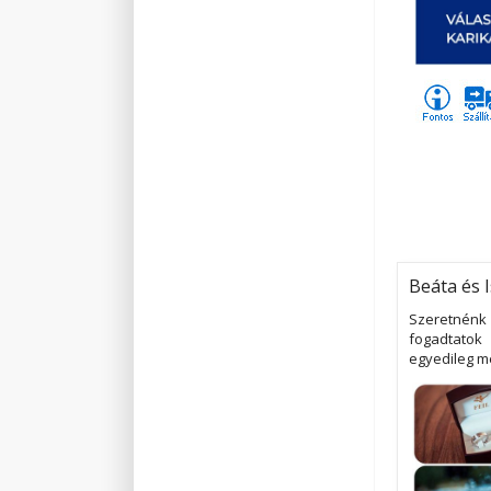
Beáta és 
Szeretnénk
fogadtatok
egyedileg m