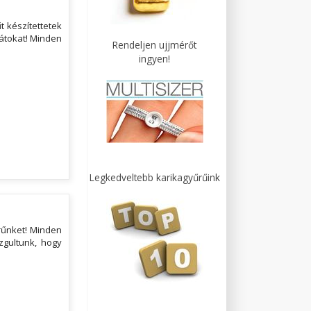
 készítettetek
kátokat! Minden
Rendeljen ujjmérőt
ingyen!
Legkedveltebb karikagyűrűink
rűnket! Minden
zgultunk, hogy