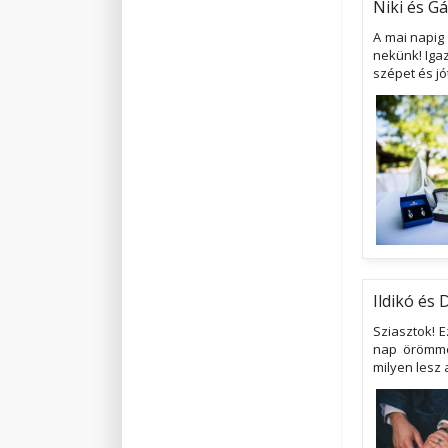
Niki és G
A mai napig
nekünk! Igaz
szépet és jó
Ildikó és 
Sziasztok! 
nap örömmel
milyen lesz