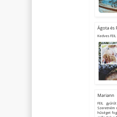
Ágota és 
Kedves FEIL
Mariann
FEIL gyűrű
Szeretném m
hűséget fog