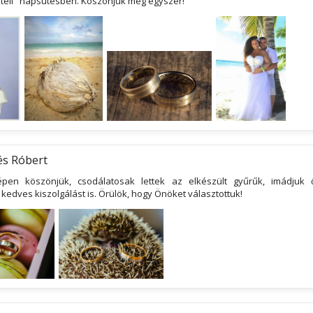
 "téli" napsütésben. Köszönjük még egyszer!
 és Róbert
pen köszönjük, csodálatosak lettek az elkészült gyűrűk, imádjuk ő
kedves kiszolgálást is. Örülök, hogy Önöket választottuk!