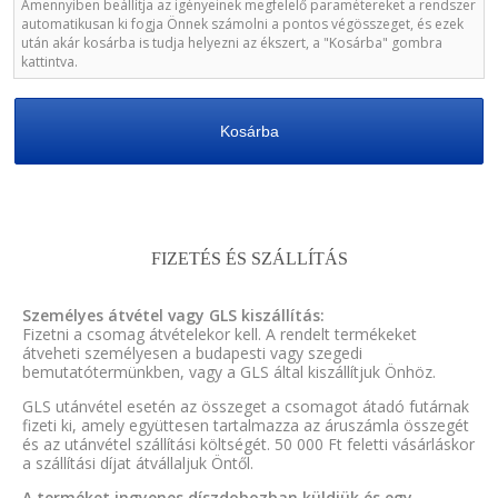
Amennyiben beállítja az igényeinek megfelelő paramétereket a rendszer
automatikusan ki fogja Önnek számolni a pontos végösszeget, és ezek
után akár kosárba is tudja helyezni az ékszert, a "Kosárba" gombra
kattintva.
Kosárba
FIZETÉS ÉS SZÁLLÍTÁS
Személyes átvétel vagy GLS kiszállítás:
Fizetni a csomag átvételekor kell. A rendelt termékeket
átveheti személyesen a budapesti vagy szegedi
bemutatótermünkben, vagy a GLS által kiszállítjuk Önhöz.
GLS utánvétel esetén az összeget a csomagot átadó futárnak
fizeti ki, amely együttesen tartalmazza az áruszámla összegét
és az utánvétel szállítási költségét. 50 000 Ft feletti vásárláskor
a szállítási díjat átvállaljuk Öntől.
A terméket ingyenes díszdobozban küldjük és egy