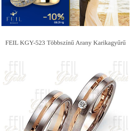
FEIL KGY-523 Többszínű Arany Karikagyűrű