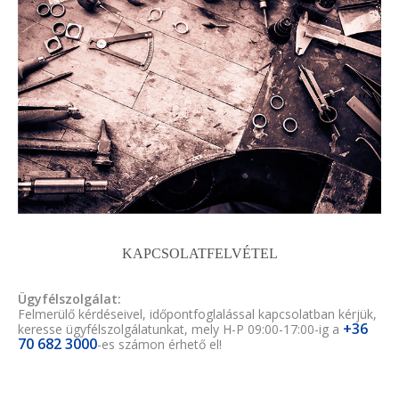
KAPCSOLATFELVÉTEL
Ügyfélszolgálat:
Felmerülő kérdéseivel, időpontfoglalással kapcsolatban kérjük,
+36
keresse ügyfélszolgálatunkat, mely H-P 09:00-17:00-ig a
70 682 3000
-es számon érhető el!