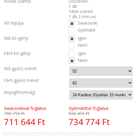
Kövek száma:
Összesen:
1 db
Tétel szerint:
1 db 2 mm-es
Kõ fajtája:
Swarovski
Gyémánt
Női kő igény:
Igen
Nem
Férfi kő igény:
Igen
Nem
Női gyűrű méret:
Férfi gyűrű méret:
Anyagfinomság:
Swarovskival foglalva:
Gyémánttal foglalva:
790 715 Ft
816 415 Ft
711 644 Ft
734 774 Ft