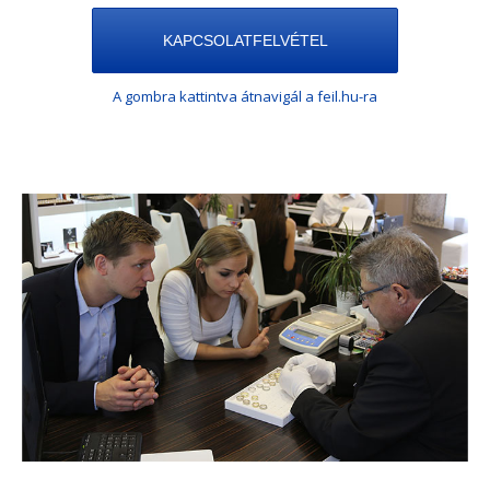
KAPCSOLATFELVÉTEL
A gombra kattintva átnavigál a feil.hu-ra