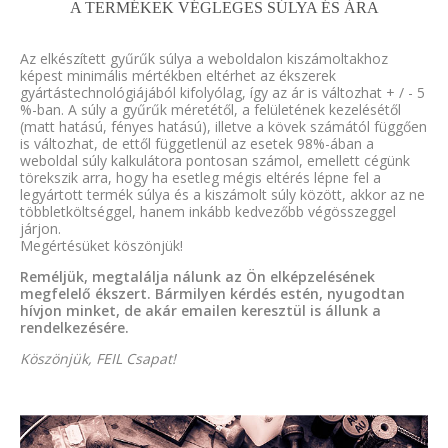
A TERMÉKEK VÉGLEGES SÚLYA ÉS ÁRA
Az elkészített gyűrűk súlya a weboldalon kiszámoltakhoz
képest minimális mértékben eltérhet az ékszerek
gyártástechnológiájából kifolyólag, így az ár is változhat + / - 5
%-ban. A súly a gyűrűk méretétől, a felületének kezelésétől
(matt hatású, fényes hatású), illetve a kövek számától függően
is változhat, de ettől függetlenül az esetek 98%-ában a
weboldal súly kalkulátora pontosan számol, emellett cégünk
törekszik arra, hogy ha esetleg mégis eltérés lépne fel a
legyártott termék súlya és a kiszámolt súly között, akkor az ne
többletköltséggel, hanem inkább kedvezőbb végösszeggel
járjon.
Megértésüket köszönjük!
Reméljük, megtalálja nálunk az Ön elképzelésének
megfelelő ékszert. Bármilyen kérdés estén, nyugodtan
hívjon minket, de akár emailen keresztül is állunk a
rendelkezésére.
Köszönjük, FEIL Csapat!