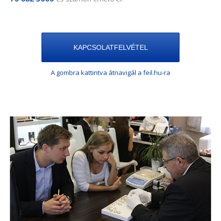
KAPCSOLATFELVÉTEL
A gombra kattintva átnavigál a feil.hu-ra