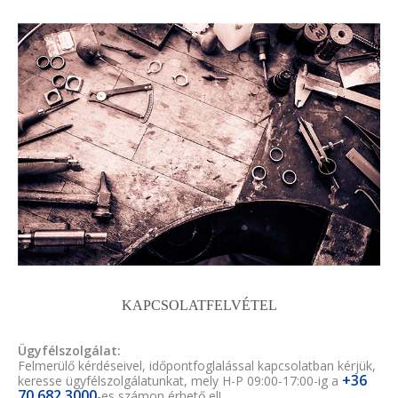
KAPCSOLATFELVÉTEL
Ügyfélszolgálat:
Felmerülő kérdéseivel, időpontfoglalással kapcsolatban kérjük,
+36
keresse ügyfélszolgálatunkat, mely H-P 09:00-17:00-ig a
70 682 3000
-es számon érhető el!