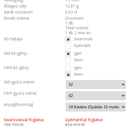
Átlagos súly:
12.81 g
Karát összesen:
0.03 ct
Kövek száma:
Összesen:
1 db
Tétel szerint:
1 db 2 mm-es
Kõ fajtája:
Swarovski
Gyémánt
Női kő igény:
Igen
Nem
Férfi kő igény:
Igen
Nem
Női gyűrű méret:
Férfi gyűrű méret:
Anyagfinomság:
Swarovskival foglalva:
Gyémánttal foglalva:
790 715 Ft
816 415 Ft