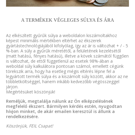
A TERMÉKEK VÉGLEGES SÚLYA ÉS ÁRA
Az elkészített gyűrűk súlya a weboldalon kiszámoltakhoz
képest minimális mértékben eltérhet az ékszerek
gyártástechnológiájából kifolyólag, így az ár is változhat + / - 5
%-ban. A súly a gyűrűk méretétől, a felületének kezelésétől
(matt hatású, fényes hatású), illetve a kövek számától függően
is változhat, de ettől függetlenül az esetek 98%-ában a
weboldal súly kalkulátora pontosan számol, emellett cégünk
törekszik arra, hogy ha esetleg mégis eltérés lépne fel a
legyártott termék súlya és a kiszámolt súly között, akkor az ne
többletköltséggel, hanem inkább kedvezőbb végösszeggel
járjon.
Megértésüket köszönjük!
Reméljük, megtalálja nálunk az Ön elképzelésének
megfelelő ékszert. Bármilyen kérdés estén, nyugodtan
hívjon minket, de akár emailen keresztül is állunk a
rendelkezésére.
Köszönjük, FEIL Csapat!