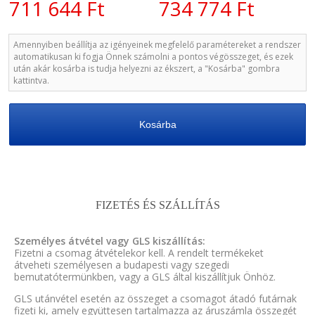
711 644 Ft
734 774 Ft
Amennyiben beállítja az igényeinek megfelelő paramétereket a rendszer
automatikusan ki fogja Önnek számolni a pontos végösszeget, és ezek
után akár kosárba is tudja helyezni az ékszert, a "Kosárba" gombra
kattintva.
Kosárba
FIZETÉS ÉS SZÁLLÍTÁS
Személyes átvétel vagy GLS kiszállítás:
Fizetni a csomag átvételekor kell. A rendelt termékeket
átveheti személyesen a budapesti vagy szegedi
bemutatótermünkben, vagy a GLS által kiszállítjuk Önhöz.
GLS utánvétel esetén az összeget a csomagot átadó futárnak
fizeti ki, amely együttesen tartalmazza az áruszámla összegét