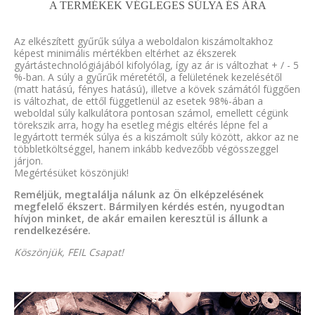
A TERMÉKEK VÉGLEGES SÚLYA ÉS ÁRA
Az elkészített gyűrűk súlya a weboldalon kiszámoltakhoz
képest minimális mértékben eltérhet az ékszerek
gyártástechnológiájából kifolyólag, így az ár is változhat + / - 5
%-ban. A súly a gyűrűk méretétől, a felületének kezelésétől
(matt hatású, fényes hatású), illetve a kövek számától függően
is változhat, de ettől függetlenül az esetek 98%-ában a
weboldal súly kalkulátora pontosan számol, emellett cégünk
törekszik arra, hogy ha esetleg mégis eltérés lépne fel a
legyártott termék súlya és a kiszámolt súly között, akkor az ne
többletköltséggel, hanem inkább kedvezőbb végösszeggel
járjon.
Megértésüket köszönjük!
Reméljük, megtalálja nálunk az Ön elképzelésének
megfelelő ékszert. Bármilyen kérdés estén, nyugodtan
hívjon minket, de akár emailen keresztül is állunk a
rendelkezésére.
Köszönjük, FEIL Csapat!