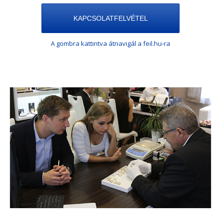
KAPCSOLATFELVÉTEL
A gombra kattintva átnavigál a feil.hu-ra