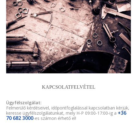
KAPCSOLATFELVÉTEL
Ügyfélszolgálat:
Felmerülő kérdéseivel, időpontfoglalással kapcsolatban kérjük,
+36
keresse ügyfélszolgálatunkat, mely H-P 09:00-17:00-ig a
70 682 3000
-es számon érhető el!