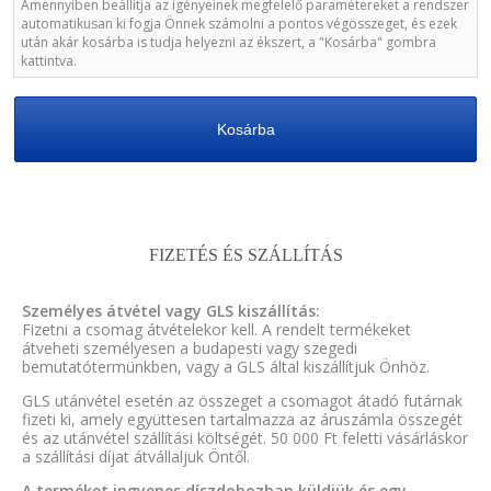
Amennyiben beállítja az igényeinek megfelelő paramétereket a rendszer
automatikusan ki fogja Önnek számolni a pontos végösszeget, és ezek
után akár kosárba is tudja helyezni az ékszert, a "Kosárba" gombra
kattintva.
Kosárba
FIZETÉS ÉS SZÁLLÍTÁS
Személyes átvétel vagy GLS kiszállítás:
Fizetni a csomag átvételekor kell. A rendelt termékeket
átveheti személyesen a budapesti vagy szegedi
bemutatótermünkben, vagy a GLS által kiszállítjuk Önhöz.
GLS utánvétel esetén az összeget a csomagot átadó futárnak
fizeti ki, amely együttesen tartalmazza az áruszámla összegét
és az utánvétel szállítási költségét. 50 000 Ft feletti vásárláskor
a szállítási díjat átvállaljuk Öntől.
A terméket ingyenes díszdobozban küldjük és egy