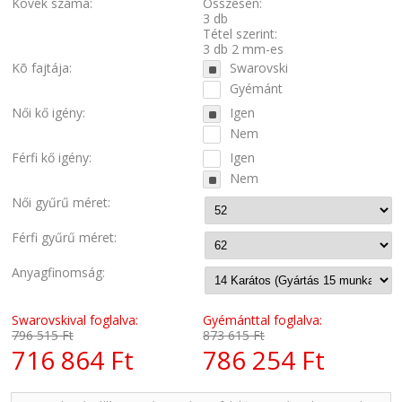
Kövek száma:
Összesen:
3 db
Tétel szerint:
3 db 2 mm-es
Kõ fajtája:
Swarovski
Gyémánt
Női kő igény:
Igen
Nem
Férfi kő igény:
Igen
Nem
Női gyűrű méret:
Férfi gyűrű méret:
Anyagfinomság:
Swarovskival foglalva:
Gyémánttal foglalva:
796 515 Ft
873 615 Ft
716 864 Ft
786 254 Ft