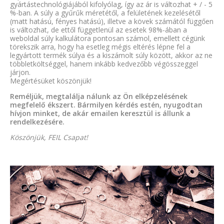
gyártástechnológiájából kifolyólag, így az ár is változhat + / - 5
%-ban. A súly a gyűrűk méretétől, a felületének kezelésétől
(matt hatású, fényes hatású), illetve a kövek számától függően
is változhat, de ettől függetlenül az esetek 98%-ában a
weboldal súly kalkulátora pontosan számol, emellett cégünk
törekszik arra, hogy ha esetleg mégis eltérés lépne fel a
legyártott termék súlya és a kiszámolt súly között, akkor az ne
többletköltséggel, hanem inkább kedvezőbb végösszeggel
járjon.
Megértésüket köszönjük!
Reméljük, megtalálja nálunk az Ön elképzelésének
megfelelő ékszert. Bármilyen kérdés estén, nyugodtan
hívjon minket, de akár emailen keresztül is állunk a
rendelkezésére.
Köszönjük, FEIL Csapat!