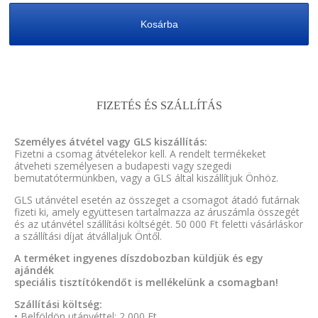
Kosárba
FIZETÉS ÉS SZÁLLÍTÁS
Személyes átvétel vagy GLS kiszállítás:
Fizetni a csomag átvételekor kell. A rendelt termékeket
átveheti személyesen a budapesti vagy szegedi
bemutatótermünkben, vagy a GLS által kiszállítjuk Önhöz.
GLS utánvétel esetén az összeget a csomagot átadó futárnak
fizeti ki, amely együttesen tartalmazza az áruszámla összegét
és az utánvétel szállítási költségét. 50 000 Ft feletti vásárláskor
a szállítási díjat átvállaljuk Öntől.
A terméket ingyenes díszdobozban küldjük és egy
ajándék
speciális tisztítókendőt is mellékelünk a csomagban!
Szállítási költség:
• Belföldön utánvéttel: 2 000 Ft