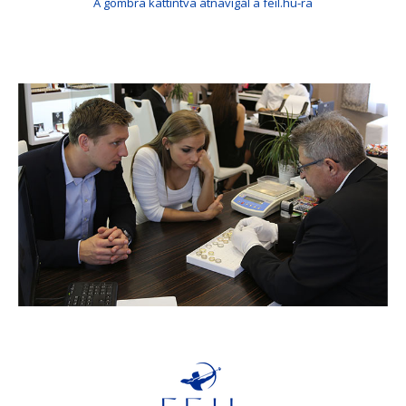
A gombra kattintva átnavigál a feil.hu-ra