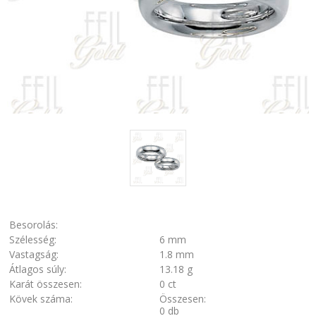
Besorolás:
Szélesség:
6 mm
Vastagság:
1.8 mm
Átlagos súly:
13.18 g
Karát összesen:
0 ct
Kövek száma:
Összesen:
0 db