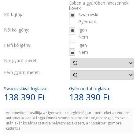
Ebben a gyűrűben nincsennek
kövek.
Kõ fajtája:
Swarovski
Gyémánt
Női kő igény:
Igen
Nem
Férfi kő igény:
Igen
Nem
Női gyűrű méret:
Férfi gyűrű méret:
Swarovskival foglalva:
Gyémánttal foglalva:
138 390 Ft
138 390 Ft
Amennyiben beállítja az igényeinek megfelelő paramétereket a rendszer
automatikusan ki fogja Önnek számolni a pontos végösszeget, és ezek
után akár kosárba is tudja helyezni az ékszert, a "Kosárba" gombra
kattintva.