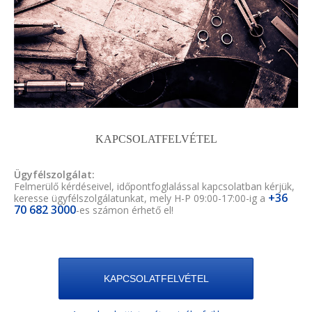
KAPCSOLATFELVÉTEL
Ügyfélszolgálat:
Felmerülő kérdéseivel, időpontfoglalással kapcsolatban kérjük,
+36
keresse ügyfélszolgálatunkat, mely H-P 09:00-17:00-ig a
70 682 3000
-es számon érhető el!
KAPCSOLATFELVÉTEL