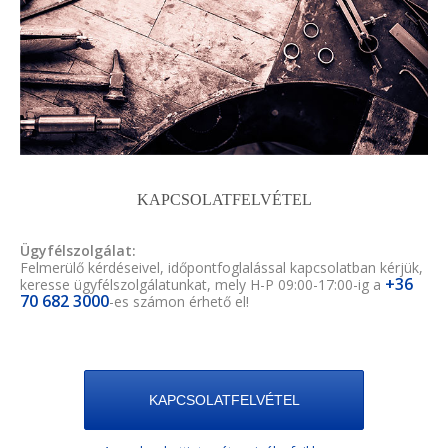
KAPCSOLATFELVÉTEL
Ügyfélszolgálat:
Felmerülő kérdéseivel, időpontfoglalással kapcsolatban kérjük,
+36
keresse ügyfélszolgálatunkat, mely H-P 09:00-17:00-ig a
70 682 3000
-es számon érhető el!
KAPCSOLATFELVÉTEL