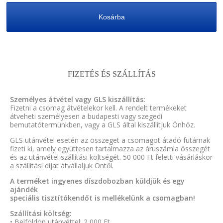
Kosárba
FIZETÉS ÉS SZÁLLÍTÁS
Személyes átvétel vagy GLS kiszállítás:
Fizetni a csomag átvételekor kell. A rendelt termékeket
átveheti személyesen a budapesti vagy szegedi
bemutatótermünkben, vagy a GLS által kiszállítjuk Önhöz.
GLS utánvétel esetén az összeget a csomagot átadó futárnak
fizeti ki, amely együttesen tartalmazza az áruszámla összegét
és az utánvétel szállítási költségét. 50 000 Ft feletti vásárláskor
a szállítási díjat átvállaljuk Öntől.
A terméket ingyenes díszdobozban küldjük és egy
ajándék
speciális tisztítókendőt is mellékelünk a csomagban!
Szállítási költség:
• Belföldön utánvéttel: 2 000 Ft