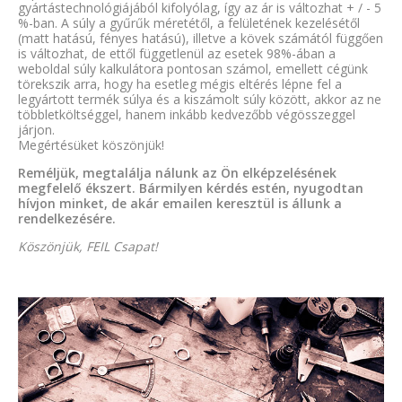
gyártástechnológiájából kifolyólag, így az ár is változhat + / - 5
%-ban. A súly a gyűrűk méretétől, a felületének kezelésétől
(matt hatású, fényes hatású), illetve a kövek számától függően
is változhat, de ettől függetlenül az esetek 98%-ában a
weboldal súly kalkulátora pontosan számol, emellett cégünk
törekszik arra, hogy ha esetleg mégis eltérés lépne fel a
legyártott termék súlya és a kiszámolt súly között, akkor az ne
többletköltséggel, hanem inkább kedvezőbb végösszeggel
járjon.
Megértésüket köszönjük!
Reméljük, megtalálja nálunk az Ön elképzelésének
megfelelő ékszert. Bármilyen kérdés estén, nyugodtan
hívjon minket, de akár emailen keresztül is állunk a
rendelkezésére.
Köszönjük, FEIL Csapat!