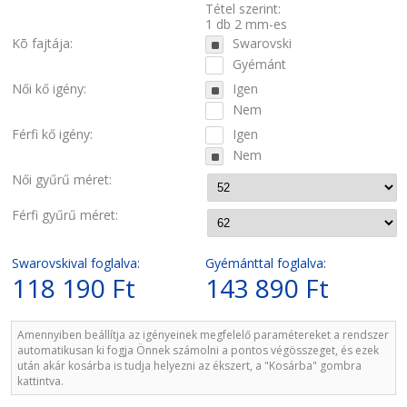
Tétel szerint:
1 db 2 mm-es
Kõ fajtája:
Swarovski
Gyémánt
Női kő igény:
Igen
Nem
Férfi kő igény:
Igen
Nem
Női gyűrű méret:
Férfi gyűrű méret:
Swarovskival foglalva:
Gyémánttal foglalva:
118 190 Ft
143 890 Ft
Amennyiben beállítja az igényeinek megfelelő paramétereket a rendszer
automatikusan ki fogja Önnek számolni a pontos végösszeget, és ezek
után akár kosárba is tudja helyezni az ékszert, a "Kosárba" gombra
kattintva.