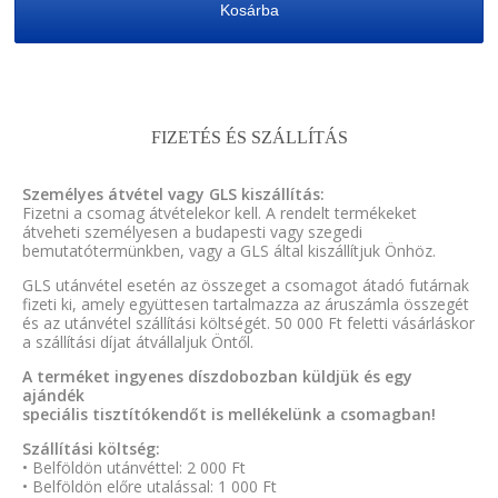
Kosárba
FIZETÉS ÉS SZÁLLÍTÁS
Személyes átvétel vagy GLS kiszállítás:
Fizetni a csomag átvételekor kell. A rendelt termékeket
átveheti személyesen a budapesti vagy szegedi
bemutatótermünkben, vagy a GLS által kiszállítjuk Önhöz.
GLS utánvétel esetén az összeget a csomagot átadó futárnak
fizeti ki, amely együttesen tartalmazza az áruszámla összegét
és az utánvétel szállítási költségét. 50 000 Ft feletti vásárláskor
a szállítási díjat átvállaljuk Öntől.
A terméket ingyenes díszdobozban küldjük és egy
ajándék
speciális tisztítókendőt is mellékelünk a csomagban!
Szállítási költség:
• Belföldön utánvéttel: 2 000 Ft
• Belföldön előre utalással: 1 000 Ft