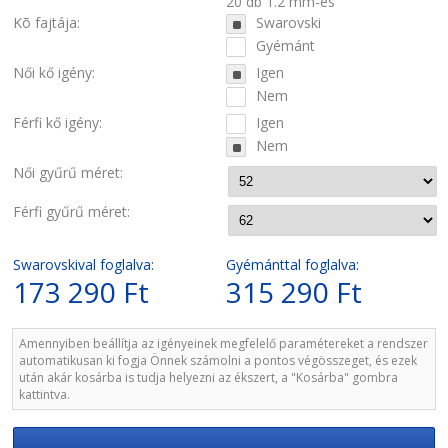
20 db 1.2 mm-es
Kõ fajtája:
Swarovski
Gyémánt
Női kő igény:
Igen
Nem
Férfi kő igény:
Igen
Nem
Női gyűrű méret:
Férfi gyűrű méret:
Swarovskival foglalva:
Gyémánttal foglalva:
173 290 Ft
315 290 Ft
Amennyiben beállítja az igényeinek megfelelő paramétereket a rendszer
automatikusan ki fogja Önnek számolni a pontos végösszeget, és ezek
után akár kosárba is tudja helyezni az ékszert, a "Kosárba" gombra
kattintva.