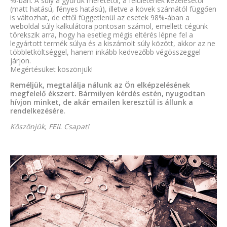
%-ban. A súly a gyűrűk méretétől, a felületének kezelésétől
(matt hatású, fényes hatású), illetve a kövek számától függően
is változhat, de ettől függetlenül az esetek 98%-ában a
weboldal súly kalkulátora pontosan számol, emellett cégünk
törekszik arra, hogy ha esetleg mégis eltérés lépne fel a
legyártott termék súlya és a kiszámolt súly között, akkor az ne
többletköltséggel, hanem inkább kedvezőbb végösszeggel
járjon.
Megértésüket köszönjük!
Reméljük, megtalálja nálunk az Ön elképzelésének
megfelelő ékszert. Bármilyen kérdés estén, nyugodtan
hívjon minket, de akár emailen keresztül is állunk a
rendelkezésére.
Köszönjük, FEIL Csapat!