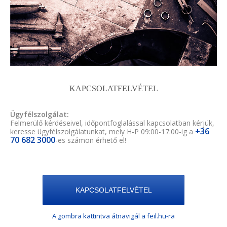
KAPCSOLATFELVÉTEL
Ügyfélszolgálat:
Felmerülő kérdéseivel, időpontfoglalással kapcsolatban kérjük,
+36
keresse ügyfélszolgálatunkat, mely H-P 09:00-17:00-ig a
70 682 3000
-es számon érhető el!
KAPCSOLATFELVÉTEL
A gombra kattintva átnavigál a feil.hu-ra