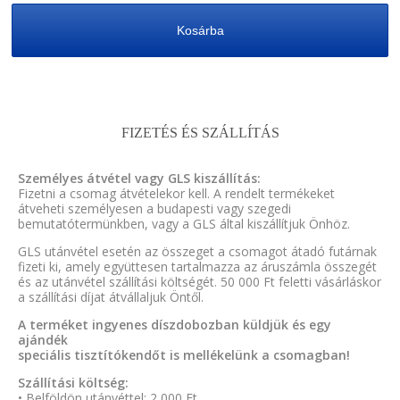
Kosárba
FIZETÉS ÉS SZÁLLÍTÁS
Személyes átvétel vagy GLS kiszállítás:
Fizetni a csomag átvételekor kell. A rendelt termékeket
átveheti személyesen a budapesti vagy szegedi
bemutatótermünkben, vagy a GLS által kiszállítjuk Önhöz.
GLS utánvétel esetén az összeget a csomagot átadó futárnak
fizeti ki, amely együttesen tartalmazza az áruszámla összegét
és az utánvétel szállítási költségét. 50 000 Ft feletti vásárláskor
a szállítási díjat átvállaljuk Öntől.
A terméket ingyenes díszdobozban küldjük és egy
ajándék
speciális tisztítókendőt is mellékelünk a csomagban!
Szállítási költség:
• Belföldön utánvéttel: 2 000 Ft