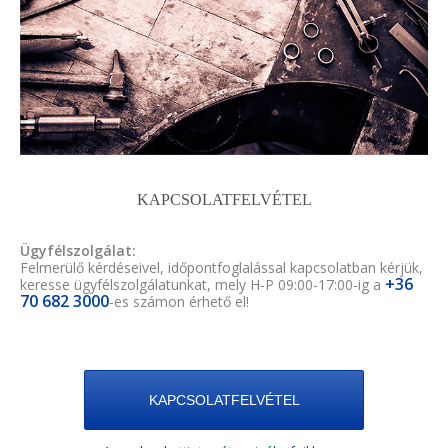
KAPCSOLATFELVÉTEL
Ügyfélszolgálat:
Felmerülő kérdéseivel, időpontfoglalással kapcsolatban kérjük,
+36
keresse ügyfélszolgálatunkat, mely H-P 09:00-17:00-ig a
70 682 3000
-es számon érhető el!
KAPCSOLATFELVÉTEL