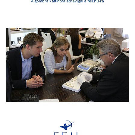
A gombra kattintva átnavigál a feil.hu-ra