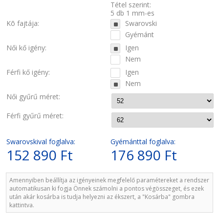
Tétel szerint:
5 db 1 mm-es
Kõ fajtája:
Swarovski
Gyémánt
Női kő igény:
Igen
Nem
Férfi kő igény:
Igen
Nem
Női gyűrű méret:
Férfi gyűrű méret:
Swarovskival foglalva:
Gyémánttal foglalva:
152 890 Ft
176 890 Ft
Amennyiben beállítja az igényeinek megfelelő paramétereket a rendszer
automatikusan ki fogja Önnek számolni a pontos végösszeget, és ezek
után akár kosárba is tudja helyezni az ékszert, a "Kosárba" gombra
kattintva.