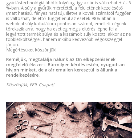
gyártástechnológiájából kifolyólag, így az ár is változhat + / - 5
%-ban. A súly a gyűrűk méretétől, a felületének kezelésétől
(matt hatású, fényes hatású), illetve a kövek számától függően
is változhat, de ettől függetlenül az esetek 98%-ában a
weboldal súly kalkulátora pontosan számol, emellett cégünk
törekszik arra, hogy ha esetleg mégis eltérés lépne fel a
legyártott termék súlya és a kiszámolt súly között, akkor az ne
többletköltséggel, hanem inkább kedvezőbb végösszeggel
járjon.
Megértésüket köszönjük!
Reméljük, megtalálja nálunk az Ön elképzelésének
megfelelő ékszert. Bármilyen kérdés estén, nyugodtan
hívjon minket, de akár emailen keresztül is állunk a
rendelkezésére.
Köszönjük, FEIL Csapat!