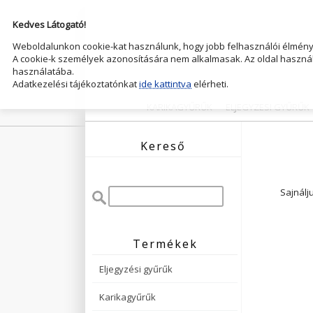
Kedves Látogató!
Weboldalunkon cookie-kat használunk, hogy jobb felhasználói élményt
A cookie-k személyek azonosítására nem alkalmasak. Az oldal használ
használatába.
Adatkezelési tájékoztatónkat
ide kattintva
elérheti.
KARIKAGYŰRŰK
ELJEGYZESI GYŰRŰK
Kereső
Sajnálj
Termékek
Eljegyzési gyűrűk
Karikagyűrűk