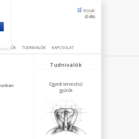
🛒
Kosár
(0 db)
m
Ű GYŰRŰK
TUDNIVALÓK
KAPCSOLAT
Tudnivalók
Egyedi tervezésű
ázunban.
gyűrűk