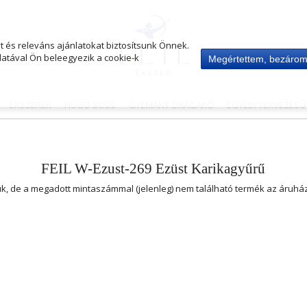
 és releváns ajánlatokat biztosítsunk Önnek.
atával Ön beleegyezik a cookie-k
Megértettem, bezáro
ÉKSZEREK
HUGO BOSS
GYÉMÁNT-DRÁGAKŐ
EGYEDI TERVEZÉS
FEIL W-Ezust-269 Ezüst Karikagyűrű
uk, de a megadott mintaszámmal (jelenleg) nem található termék az áruh