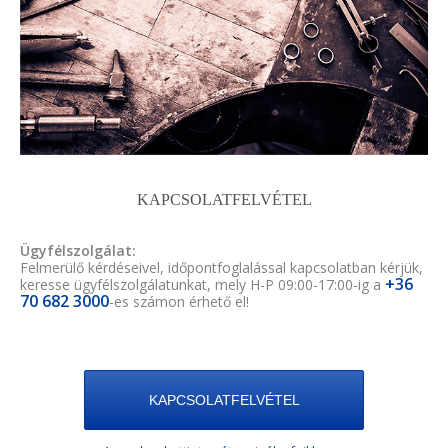
KAPCSOLATFELVÉTEL
Ügyfélszolgálat:
Felmerülő kérdéseivel, időpontfoglalással kapcsolatban kérjük,
+36
keresse ügyfélszolgálatunkat, mely H-P 09:00-17:00-ig a
70 682 3000
-es számon érhető el!
KAPCSOLATFELVÉTEL