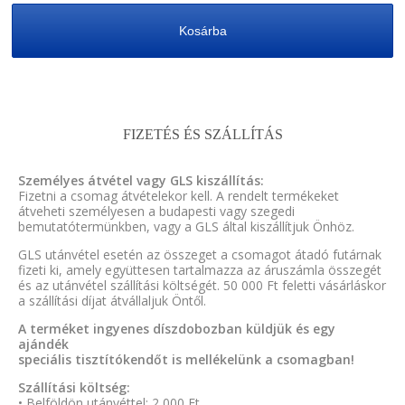
Kosárba
FIZETÉS ÉS SZÁLLÍTÁS
Személyes átvétel vagy GLS kiszállítás:
Fizetni a csomag átvételekor kell. A rendelt termékeket
átveheti személyesen a budapesti vagy szegedi
bemutatótermünkben, vagy a GLS által kiszállítjuk Önhöz.
GLS utánvétel esetén az összeget a csomagot átadó futárnak
fizeti ki, amely együttesen tartalmazza az áruszámla összegét
és az utánvétel szállítási költségét. 50 000 Ft feletti vásárláskor
a szállítási díjat átvállaljuk Öntől.
A terméket ingyenes díszdobozban küldjük és egy
ajándék
speciális tisztítókendőt is mellékelünk a csomagban!
Szállítási költség:
• Belföldön utánvéttel: 2 000 Ft