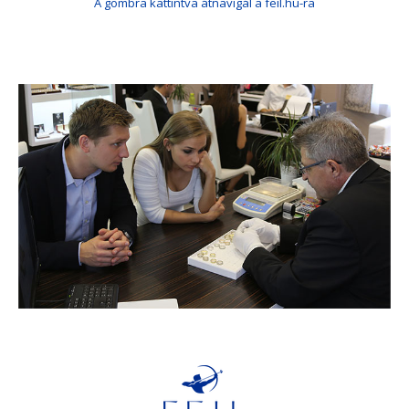
A gombra kattintva átnavigál a feil.hu-ra