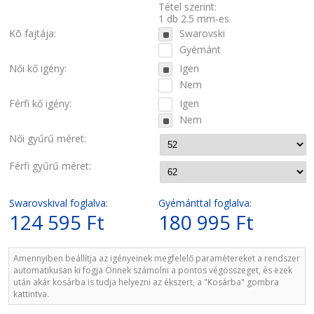
Tétel szerint:
1 db 2.5 mm-es
Kõ fajtája:
Swarovski
Gyémánt
Női kő igény:
Igen
Nem
Férfi kő igény:
Igen
Nem
Női gyűrű méret:
Férfi gyűrű méret:
Swarovskival foglalva:
Gyémánttal foglalva:
124 595 Ft
180 995 Ft
Amennyiben beállítja az igényeinek megfelelő paramétereket a rendszer
automatikusan ki fogja Önnek számolni a pontos végösszeget, és ezek
után akár kosárba is tudja helyezni az ékszert, a "Kosárba" gombra
kattintva.