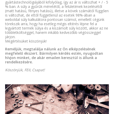
gyártástechnológiájából kifolyólag, így az ár is változhat + / - 5
%-ban. A súly a gyűrűk méretétől, a felületének kezelésétől
(matt hatású, fényes hatású), illetve a kövek számától függően
is változhat, de ettől függetlenül az esetek 98%-ában a
weboldal súly kalkulátora pontosan számol, emellett cégünk
törekszik arra, hogy ha esetleg mégis eltérés lépne fel a
legyártott termék súlya és a kiszámolt súly között, akkor az ne
többletköltséggel, hanem inkább kedvezőbb végösszeggel
járjon.
Megértésüket köszönjük!
Reméljük, megtalálja nálunk az Ön elképzelésének
megfelelő ékszert. Bármilyen kérdés estén, nyugodtan
hívjon minket, de akár emailen keresztül is állunk a
rendelkezésére.
Köszönjük, FEIL Csapat!