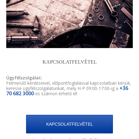
KAPCSOLATFELVÉTEL
Ügyfélszolgálat:
Felmerülő kérdéseivel, időpontfoglalással kapcsolatban kérjük,
+36
keresse ügyfélszolgálatunkat, mely H-P 09:00-17:00-ig a
70 682 3000
-es számon érhető el!
KAPCSOLATFELVÉTEL