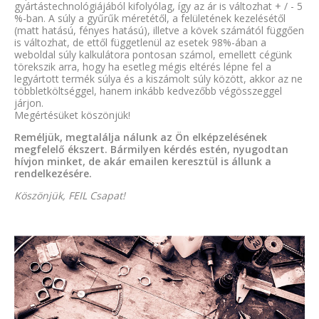
gyártástechnológiájából kifolyólag, így az ár is változhat + / - 5
%-ban. A súly a gyűrűk méretétől, a felületének kezelésétől
(matt hatású, fényes hatású), illetve a kövek számától függően
is változhat, de ettől függetlenül az esetek 98%-ában a
weboldal súly kalkulátora pontosan számol, emellett cégünk
törekszik arra, hogy ha esetleg mégis eltérés lépne fel a
legyártott termék súlya és a kiszámolt súly között, akkor az ne
többletköltséggel, hanem inkább kedvezőbb végösszeggel
járjon.
Megértésüket köszönjük!
Reméljük, megtalálja nálunk az Ön elképzelésének
megfelelő ékszert. Bármilyen kérdés estén, nyugodtan
hívjon minket, de akár emailen keresztül is állunk a
rendelkezésére.
Köszönjük, FEIL Csapat!