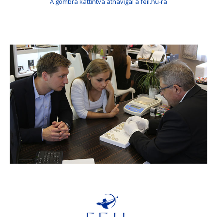
A gombra kattintva átnavigál a feil.hu-ra