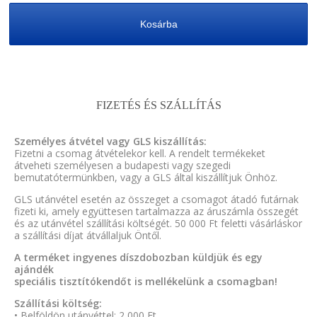
Kosárba
FIZETÉS ÉS SZÁLLÍTÁS
Személyes átvétel vagy GLS kiszállítás:
Fizetni a csomag átvételekor kell. A rendelt termékeket
átveheti személyesen a budapesti vagy szegedi
bemutatótermünkben, vagy a GLS által kiszállítjuk Önhöz.
GLS utánvétel esetén az összeget a csomagot átadó futárnak
fizeti ki, amely együttesen tartalmazza az áruszámla összegét
és az utánvétel szállítási költségét. 50 000 Ft feletti vásárláskor
a szállítási díjat átvállaljuk Öntől.
A terméket ingyenes díszdobozban küldjük és egy
ajándék
speciális tisztítókendőt is mellékelünk a csomagban!
Szállítási költség:
• Belföldön utánvéttel: 2 000 Ft