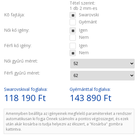
Tétel szerint:
1 db 2 mm-es
Kõ fajtája:
Swarovski
Gyémánt
Női kő igény:
Igen
Nem
Férfi kő igény:
Igen
Nem
Női gyűrű méret:
Férfi gyűrű méret:
Swarovskival foglalva:
Gyémánttal foglalva:
118 190 Ft
143 890 Ft
Amennyiben beállítja az igényeinek megfelelő paramétereket a rendszer
automatikusan ki fogja Önnek számolni a pontos végösszeget, és ezek
után akár kosárba is tudja helyezni az ékszert, a "Kosárba" gombra
kattintva.