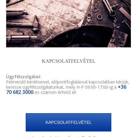
KAPCSOLATFELVÉTEL
Ügyfélszolgálat:
Felmerülő kérdéseivel, időpontfoglalással kapcsolatban kérjük,
+36
keresse ügyfélszolgálatunkat, mely H-P 09:00-17:00-ig a
70 682 3000
-es számon érhető el!
KAPCSOLATFELVÉTEL