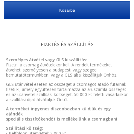
Kosárba
FIZETÉS ÉS SZÁLLÍTÁS
Személyes átvétel vagy GLS kiszállítás:
Fizetni a csomag átvételekor kell. A rendelt termékeket
átveheti személyesen a budapesti vagy szegedi
bemutatótermünkben, vagy a GLS által kiszállítjuk Önhöz.
GLS utánvétel esetén az összeget a csomagot átadó futárnak
fizeti ki, amely együttesen tartalmazza az áruszámla összegét
és az utánvétel szállítási költségét. 50 000 Ft feletti vásárláskor
a szállítási díjat átvállaljuk Öntől.
A terméket ingyenes díszdobozban küldjük és egy
ajándék
speciális tisztítókendőt is mellékelünk a csomagban!
Szállítási költség:
• Belföldön utánvéttel: 2 000 Ft