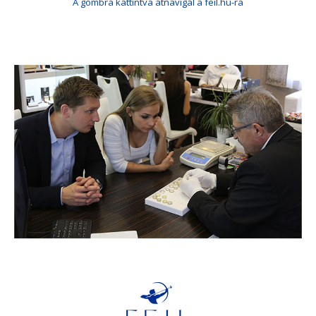
A gombra kattintva átnavigál a feil.hu-ra