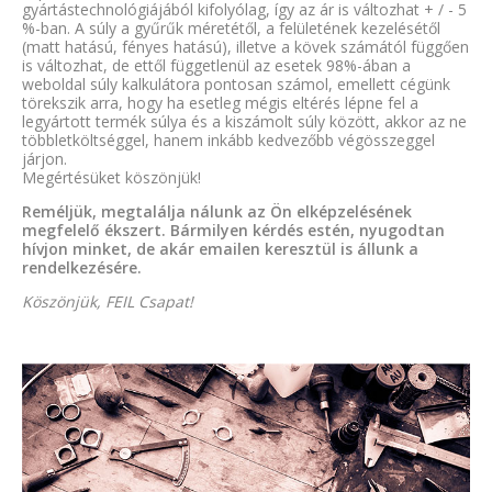
gyártástechnológiájából kifolyólag, így az ár is változhat + / - 5
%-ban. A súly a gyűrűk méretétől, a felületének kezelésétől
(matt hatású, fényes hatású), illetve a kövek számától függően
is változhat, de ettől függetlenül az esetek 98%-ában a
weboldal súly kalkulátora pontosan számol, emellett cégünk
törekszik arra, hogy ha esetleg mégis eltérés lépne fel a
legyártott termék súlya és a kiszámolt súly között, akkor az ne
többletköltséggel, hanem inkább kedvezőbb végösszeggel
járjon.
Megértésüket köszönjük!
Reméljük, megtalálja nálunk az Ön elképzelésének
megfelelő ékszert. Bármilyen kérdés estén, nyugodtan
hívjon minket, de akár emailen keresztül is állunk a
rendelkezésére.
Köszönjük, FEIL Csapat!