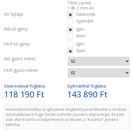
Tétel szerint:
1 db 2 mm-es
Kõ fajtája:
Swarovski
Gyémánt
Női kő igény:
Igen
Nem
Férfi kő igény:
Igen
Nem
Női gyűrű méret:
Férfi gyűrű méret:
Swarovskival foglalva:
Gyémánttal foglalva:
118 190 Ft
143 890 Ft
Amennyiben beállítja az igényeinek megfelelő paramétereket a rendszer
automatikusan ki fogja Önnek számolni a pontos végösszeget, és ezek
után akár kosárba is tudja helyezni az ékszert, a "Kosárba" gombra
kattintva.