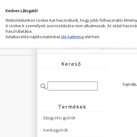
Kedves Látogató!
Weboldalunkon cookie-kat használunk, hogy jobb felhasználói élményt
A cookie-k személyek azonosítására nem alkalmasak. Az oldal használ
használatába.
Adatkezelési tájékoztatónkat
ide kattintva
elérheti.
KARIKAGYŰRŰK
ELJEGYZESI GYŰRŰK
Kereső
Sajnálj
Termékek
Eljegyzési gyűrűk
Karikagyűrűk