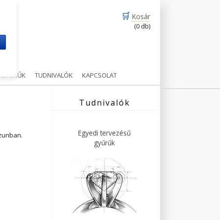
🛒
Kosár
(0 db)
m
Ű GYŰRŰK
TUDNIVALÓK
KAPCSOLAT
Tudnivalók
Egyedi tervezésű
ázunban.
gyűrűk