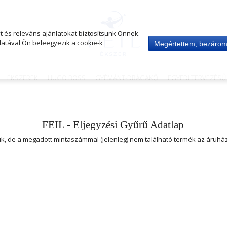
 és releváns ajánlatokat biztosítsunk Önnek.
atával Ön beleegyezik a cookie-k
Megértettem, bezáro
ÉKSZEREK
HUGO BOSS
GYÉMÁNT-DRÁGAKŐ
EGYEDI TERVEZÉS
FEIL - Eljegyzési Gyűrű Adatlap
uk, de a megadott mintaszámmal (jelenleg) nem található termék az áruh