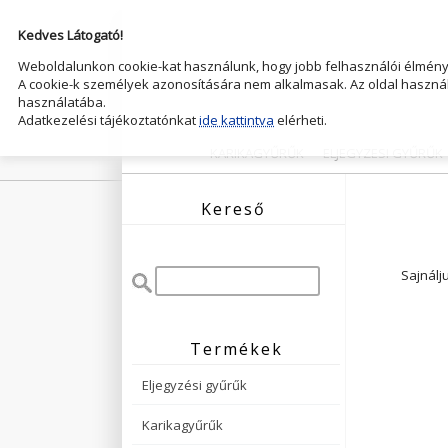
Kedves Látogató!
Weboldalunkon cookie-kat használunk, hogy jobb felhasználói élményt
A cookie-k személyek azonosítására nem alkalmasak. Az oldal használ
használatába.
Adatkezelési tájékoztatónkat
ide kattintva
elérheti.
KARIKAGYŰRŰK
ELJEGYZESI GYŰRŰK
Kereső
Sajnálj
Termékek
Eljegyzési gyűrűk
Karikagyűrűk