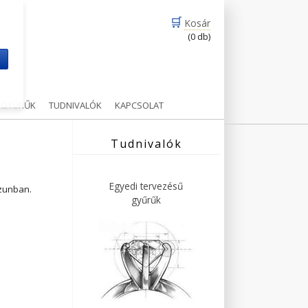
🛒
Kosár
(0 db)
m
Ű GYŰRŰK
TUDNIVALÓK
KAPCSOLAT
Tudnivalók
Egyedi tervezésű
ázunban.
gyűrűk