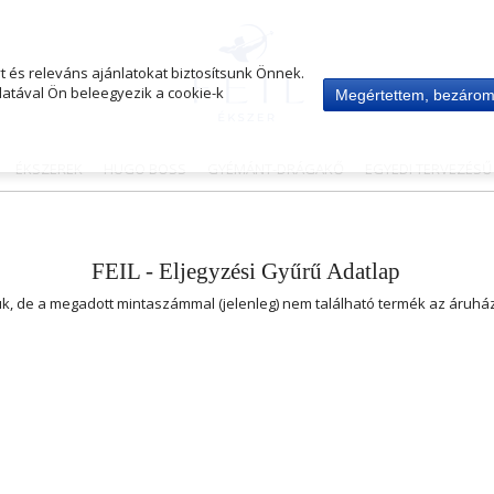
 és releváns ajánlatokat biztosítsunk Önnek.
atával Ön beleegyezik a cookie-k
Megértettem, bezáro
ÉKSZEREK
HUGO BOSS
GYÉMÁNT-DRÁGAKŐ
EGYEDI TERVEZÉS
FEIL - Eljegyzési Gyűrű Adatlap
uk, de a megadott mintaszámmal (jelenleg) nem található termék az áruh