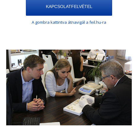
KAPCSOLATFELVÉTEL
A gombra kattintva átnavigál a feil.hu-ra