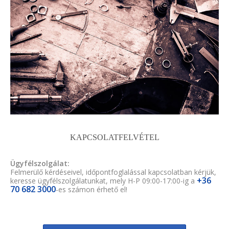
KAPCSOLATFELVÉTEL
Ügyfélszolgálat:
Felmerülő kérdéseivel, időpontfoglalással kapcsolatban kérjük,
+36
keresse ügyfélszolgálatunkat, mely H-P 09:00-17:00-ig a
70 682 3000
-es számon érhető el!