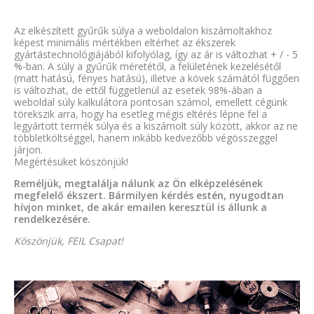
Az elkészített gyűrűk súlya a weboldalon kiszámoltakhoz
képest minimális mértékben eltérhet az ékszerek
gyártástechnológiájából kifolyólag, így az ár is változhat + / - 5
%-ban. A súly a gyűrűk méretétől, a felületének kezelésétől
(matt hatású, fényes hatású), illetve a kövek számától függően
is változhat, de ettől függetlenül az esetek 98%-ában a
weboldal súly kalkulátora pontosan számol, emellett cégünk
törekszik arra, hogy ha esetleg mégis eltérés lépne fel a
legyártott termék súlya és a kiszámolt súly között, akkor az ne
többletköltséggel, hanem inkább kedvezőbb végösszeggel
járjon.
Megértésüket köszönjük!
Reméljük, megtalálja nálunk az Ön elképzelésének
megfelelő ékszert. Bármilyen kérdés estén, nyugodtan
hívjon minket, de akár emailen keresztül is állunk a
rendelkezésére.
Köszönjük, FEIL Csapat!