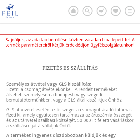
Sajnáljuk, az adatlap betöltése közben váratlan hiba lépett fel. A
termék paramétereiről kérjük érdeklődjön ügyfélszolgálatunkon!
FIZETÉS ÉS SZÁLLÍTÁS
Személyes átvétel vagy GLS kiszállítás:
Fizetni a csomag átvételekor kell. A rendelt termékeket
átveheti személyesen a budapesti vagy szegedi
bemutatótermünkben, vagy a GLS által kiszállítjuk Önhöz.
GLS utánvétel esetén az összeget a csomagot átadó futárnak
fizeti ki, amely együttesen tartalmazza az áruszámla összegét
és az utánvétel szállítási költségét. 50 000 Ft feletti vásárláskor
a szállítási díjat átvállaljuk Öntől.
A terméket ingyenes díszdobozban küldjük és egy