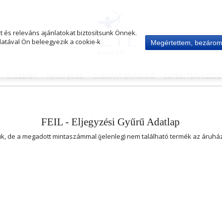
 és releváns ajánlatokat biztosítsunk Önnek.
atával Ön beleegyezik a cookie-k
Megértettem, bezáro
ÉKSZEREK
HUGO BOSS
GYÉMÁNT-DRÁGAKŐ
EGYEDI TERVEZÉS
FEIL - Eljegyzési Gyűrű Adatlap
uk, de a megadott mintaszámmal (jelenleg) nem található termék az áruh