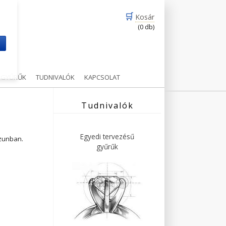
🛒
Kosár
(0 db)
m
Ű GYŰRŰK
TUDNIVALÓK
KAPCSOLAT
Tudnivalók
Egyedi tervezésű
ázunban.
gyűrűk