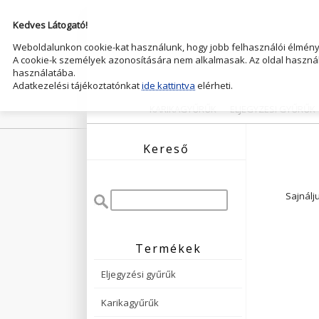
Kedves Látogató!
Weboldalunkon cookie-kat használunk, hogy jobb felhasználói élményt
A cookie-k személyek azonosítására nem alkalmasak. Az oldal használ
használatába.
Adatkezelési tájékoztatónkat
ide kattintva
elérheti.
KARIKAGYŰRŰK
ELJEGYZESI GYŰRŰK
Kereső
Sajnálj
Termékek
Eljegyzési gyűrűk
Karikagyűrűk