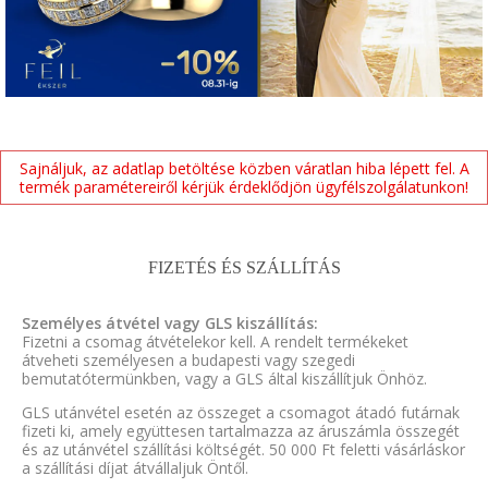
Sajnáljuk, az adatlap betöltése közben váratlan hiba lépett fel. A
termék paramétereiről kérjük érdeklődjön ügyfélszolgálatunkon!
FIZETÉS ÉS SZÁLLÍTÁS
Személyes átvétel vagy GLS kiszállítás:
Fizetni a csomag átvételekor kell. A rendelt termékeket
átveheti személyesen a budapesti vagy szegedi
bemutatótermünkben, vagy a GLS által kiszállítjuk Önhöz.
GLS utánvétel esetén az összeget a csomagot átadó futárnak
fizeti ki, amely együttesen tartalmazza az áruszámla összegét
és az utánvétel szállítási költségét. 50 000 Ft feletti vásárláskor
a szállítási díjat átvállaljuk Öntől.