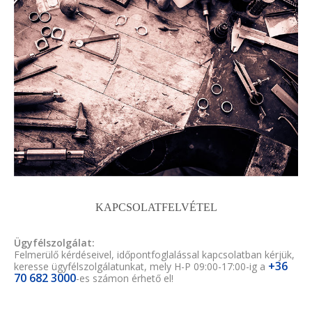
KAPCSOLATFELVÉTEL
Ügyfélszolgálat:
Felmerülő kérdéseivel, időpontfoglalással kapcsolatban kérjük,
+36
keresse ügyfélszolgálatunkat, mely H-P 09:00-17:00-ig a
70 682 3000
-es számon érhető el!