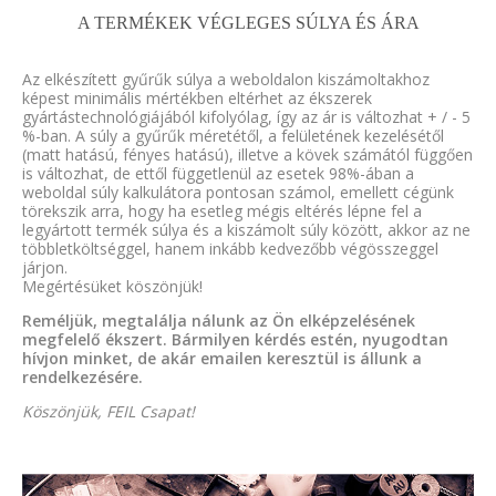
A TERMÉKEK VÉGLEGES SÚLYA ÉS ÁRA
Az elkészített gyűrűk súlya a weboldalon kiszámoltakhoz
képest minimális mértékben eltérhet az ékszerek
gyártástechnológiájából kifolyólag, így az ár is változhat + / - 5
%-ban. A súly a gyűrűk méretétől, a felületének kezelésétől
(matt hatású, fényes hatású), illetve a kövek számától függően
is változhat, de ettől függetlenül az esetek 98%-ában a
weboldal súly kalkulátora pontosan számol, emellett cégünk
törekszik arra, hogy ha esetleg mégis eltérés lépne fel a
legyártott termék súlya és a kiszámolt súly között, akkor az ne
többletköltséggel, hanem inkább kedvezőbb végösszeggel
járjon.
Megértésüket köszönjük!
Reméljük, megtalálja nálunk az Ön elképzelésének
megfelelő ékszert. Bármilyen kérdés estén, nyugodtan
hívjon minket, de akár emailen keresztül is állunk a
rendelkezésére.
Köszönjük, FEIL Csapat!