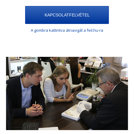
KAPCSOLATFELVÉTEL
A gombra kattintva átnavigál a feil.hu-ra