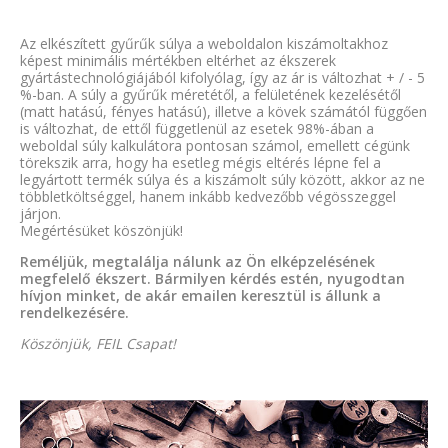
Az elkészített gyűrűk súlya a weboldalon kiszámoltakhoz
képest minimális mértékben eltérhet az ékszerek
gyártástechnológiájából kifolyólag, így az ár is változhat + / - 5
%-ban. A súly a gyűrűk méretétől, a felületének kezelésétől
(matt hatású, fényes hatású), illetve a kövek számától függően
is változhat, de ettől függetlenül az esetek 98%-ában a
weboldal súly kalkulátora pontosan számol, emellett cégünk
törekszik arra, hogy ha esetleg mégis eltérés lépne fel a
legyártott termék súlya és a kiszámolt súly között, akkor az ne
többletköltséggel, hanem inkább kedvezőbb végösszeggel
járjon.
Megértésüket köszönjük!
Reméljük, megtalálja nálunk az Ön elképzelésének
megfelelő ékszert. Bármilyen kérdés estén, nyugodtan
hívjon minket, de akár emailen keresztül is állunk a
rendelkezésére.
Köszönjük, FEIL Csapat!