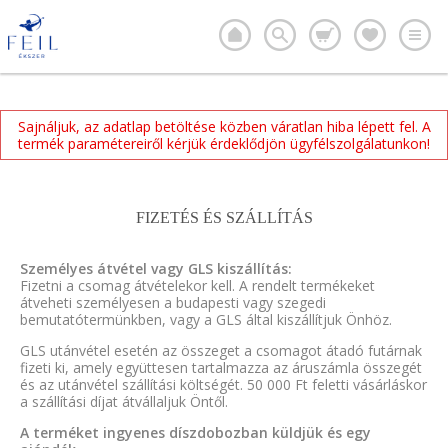
Sajnáljuk, az adatlap betöltése közben váratlan hiba lépett fel. A
termék paramétereiről kérjük érdeklődjön ügyfélszolgálatunkon!
FIZETÉS ÉS SZÁLLÍTÁS
Személyes átvétel vagy GLS kiszállítás:
Fizetni a csomag átvételekor kell. A rendelt termékeket
átveheti személyesen a budapesti vagy szegedi
bemutatótermünkben, vagy a GLS által kiszállítjuk Önhöz.
GLS utánvétel esetén az összeget a csomagot átadó futárnak
fizeti ki, amely együttesen tartalmazza az áruszámla összegét
és az utánvétel szállítási költségét. 50 000 Ft feletti vásárláskor
a szállítási díjat átvállaljuk Öntől.
A terméket ingyenes díszdobozban küldjük és egy