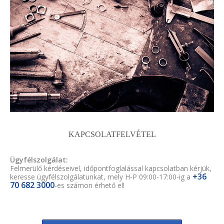
KAPCSOLATFELVÉTEL
Ügyfélszolgálat:
Felmerülő kérdéseivel, időpontfoglalással kapcsolatban kérjük,
+36
keresse ügyfélszolgálatunkat, mely H-P 09:00-17:00-ig a
70 682 3000
-es számon érhető el!