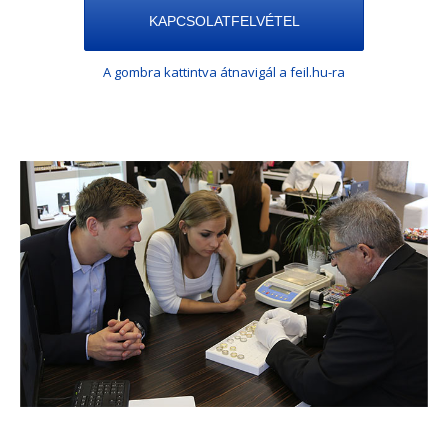
KAPCSOLATFELVÉTEL
A gombra kattintva átnavigál a feil.hu-ra