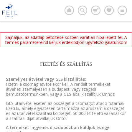
Sajnáljuk, az adatlap betöltése közben váratlan hiba lépett fel. A
termék paramétereiről kérjük érdeklődjön ügyfélszolgálatunkon!
FIZETÉS ÉS SZÁLLÍTÁS
Személyes átvétel vagy GLS kiszállítás:
Fizetni a csomag átvételekor kell. A rendelt termékeket
átveheti személyesen a budapesti vagy szegedi
bemutatótermünkben, vagy a GLS által kiszállítjuk Önhöz.
GLS utánvétel esetén az összeget a csomagot átadó futárnak
fizeti ki, amely együttesen tartalmazza az áruszámla összegét
és az utánvétel szállítási költségét. 50 000 Ft feletti vásárláskor
a szállítási díjat átvállaljuk Öntől.
A terméket ingyenes díszdobozban küldjük és egy