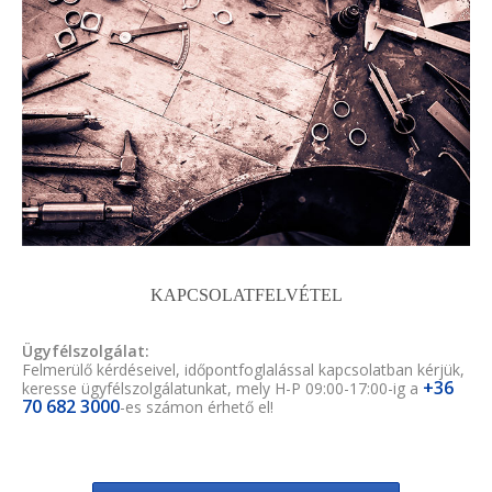
KAPCSOLATFELVÉTEL
Ügyfélszolgálat:
Felmerülő kérdéseivel, időpontfoglalással kapcsolatban kérjük,
+36
keresse ügyfélszolgálatunkat, mely H-P 09:00-17:00-ig a
70 682 3000
-es számon érhető el!