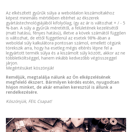
Az elkészített gyűrűk súlya a weboldalon kiszámoltakhoz
képest minimális mértékben eltérhet az ékszerek
gyártástechnológiájából kifolyólag, így az ár is változhat + / - 5
%-ban. A súly a gyűrűk méretétől, a felületének kezelésétől
(matt hatású, fényes hatású), illetve a kövek számától függően
is változhat, de ettől függetlenül az esetek 98%-ában a
weboldal súly kalkulátora pontosan számol, emellett cégünk
törekszik arra, hogy ha esetleg mégis eltérés lépne fel a
legyártott termék súlya és a kiszámolt súly között, akkor az ne
többletköltséggel, hanem inkább kedvezőbb végösszeggel
járjon.
Megértésüket köszönjük!
Reméljük, megtalálja nálunk az Ön elképzelésének
megfelelő ékszert. Bármilyen kérdés estén, nyugodtan
hívjon minket, de akár emailen keresztül is állunk a
rendelkezésére.
Köszönjük, FEIL Csapat!