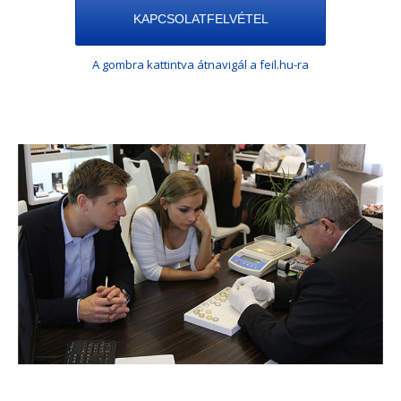
KAPCSOLATFELVÉTEL
A gombra kattintva átnavigál a feil.hu-ra