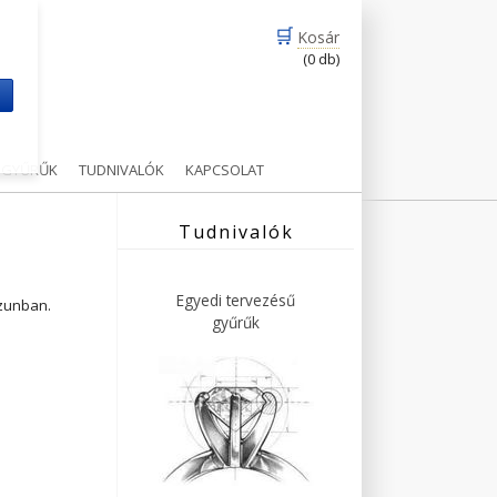
🛒
Kosár
(0 db)
m
Ű GYŰRŰK
TUDNIVALÓK
KAPCSOLAT
Tudnivalók
Egyedi tervezésű
ázunban.
gyűrűk