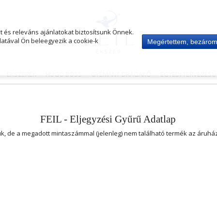
 és releváns ajánlatokat biztosítsunk Önnek.
atával Ön beleegyezik a cookie-k
Megértettem, bezáro
ÉKSZEREK
HUGO BOSS
GYÉMÁNT-DRÁGAKŐ
EGYEDI TERVEZÉS
FEIL - Eljegyzési Gyűrű Adatlap
uk, de a megadott mintaszámmal (jelenleg) nem található termék az áruh