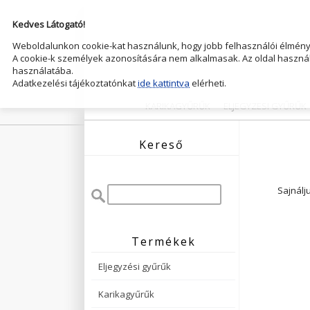
Kedves Látogató!
Weboldalunkon cookie-kat használunk, hogy jobb felhasználói élményt
A cookie-k személyek azonosítására nem alkalmasak. Az oldal használ
használatába.
Adatkezelési tájékoztatónkat
ide kattintva
elérheti.
KARIKAGYŰRŰK
ELJEGYZESI GYŰRŰK
Kereső
Sajnálj
Termékek
Eljegyzési gyűrűk
Karikagyűrűk