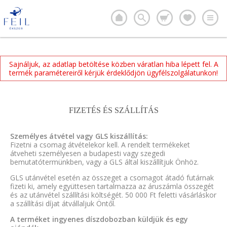
Sajnáljuk, az adatlap betöltése közben váratlan hiba lépett fel. A
termék paramétereiről kérjük érdeklődjön ügyfélszolgálatunkon!
FIZETÉS ÉS SZÁLLÍTÁS
Személyes átvétel vagy GLS kiszállítás:
Fizetni a csomag átvételekor kell. A rendelt termékeket
átveheti személyesen a budapesti vagy szegedi
bemutatótermünkben, vagy a GLS által kiszállítjuk Önhöz.
GLS utánvétel esetén az összeget a csomagot átadó futárnak
fizeti ki, amely együttesen tartalmazza az áruszámla összegét
és az utánvétel szállítási költségét. 50 000 Ft feletti vásárláskor
a szállítási díjat átvállaljuk Öntől.
A terméket ingyenes díszdobozban küldjük és egy