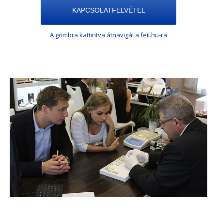
KAPCSOLATFELVÉTEL
A gombra kattintva átnavigál a feil.hu-ra