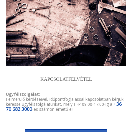
KAPCSOLATFELVÉTEL
Ügyfélszolgálat:
Felmerülő kérdéseivel, időpontfoglalással kapcsolatban kérjük,
+36
keresse ügyfélszolgálatunkat, mely H-P 09:00-17:00-ig a
70 682 3000
-es számon érhető el!