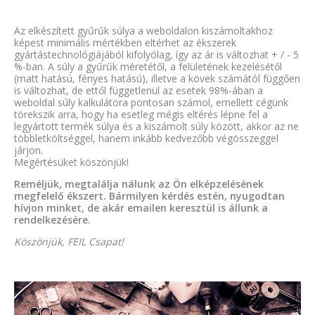
Az elkészített gyűrűk súlya a weboldalon kiszámoltakhoz
képest minimális mértékben eltérhet az ékszerek
gyártástechnológiájából kifolyólag, így az ár is változhat + / - 5
%-ban. A súly a gyűrűk méretétől, a felületének kezelésétől
(matt hatású, fényes hatású), illetve a kövek számától függően
is változhat, de ettől függetlenül az esetek 98%-ában a
weboldal súly kalkulátora pontosan számol, emellett cégünk
törekszik arra, hogy ha esetleg mégis eltérés lépne fel a
legyártott termék súlya és a kiszámolt súly között, akkor az ne
többletköltséggel, hanem inkább kedvezőbb végösszeggel
járjon.
Megértésüket köszönjük!
Reméljük, megtalálja nálunk az Ön elképzelésének
megfelelő ékszert. Bármilyen kérdés estén, nyugodtan
hívjon minket, de akár emailen keresztül is állunk a
rendelkezésére.
Köszönjük, FEIL Csapat!