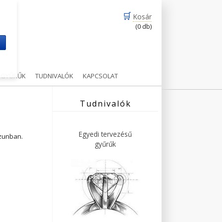
🛒
Kosár
(0 db)
m
Ű GYŰRŰK
TUDNIVALÓK
KAPCSOLAT
Tudnivalók
Egyedi tervezésű
ázunban.
gyűrűk