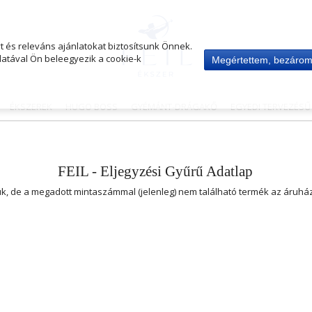
 és releváns ajánlatokat biztosítsunk Önnek.
atával Ön beleegyezik a cookie-k
Megértettem, bezáro
ÉKSZEREK
HUGO BOSS
GYÉMÁNT-DRÁGAKŐ
EGYEDI TERVEZÉS
FEIL - Eljegyzési Gyűrű Adatlap
uk, de a megadott mintaszámmal (jelenleg) nem található termék az áruh