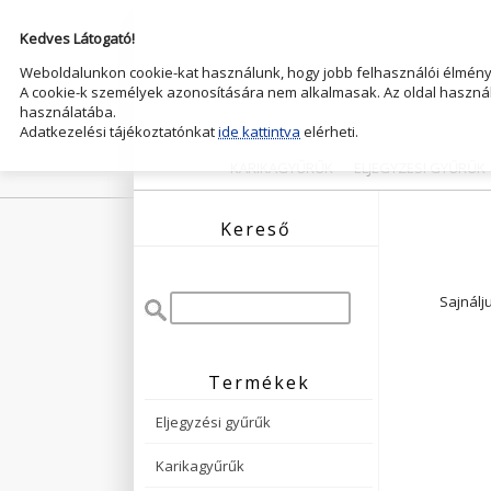
Kedves Látogató!
Weboldalunkon cookie-kat használunk, hogy jobb felhasználói élményt
A cookie-k személyek azonosítására nem alkalmasak. Az oldal használ
használatába.
Adatkezelési tájékoztatónkat
ide kattintva
elérheti.
KARIKAGYŰRŰK
ELJEGYZESI GYŰRŰK
Kereső
Sajnálj
Termékek
Eljegyzési gyűrűk
Karikagyűrűk