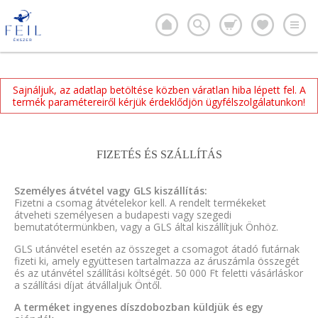
Sajnáljuk, az adatlap betöltése közben váratlan hiba lépett fel. A
termék paramétereiről kérjük érdeklődjön ügyfélszolgálatunkon!
FIZETÉS ÉS SZÁLLÍTÁS
Személyes átvétel vagy GLS kiszállítás:
Fizetni a csomag átvételekor kell. A rendelt termékeket
átveheti személyesen a budapesti vagy szegedi
bemutatótermünkben, vagy a GLS által kiszállítjuk Önhöz.
GLS utánvétel esetén az összeget a csomagot átadó futárnak
fizeti ki, amely együttesen tartalmazza az áruszámla összegét
és az utánvétel szállítási költségét. 50 000 Ft feletti vásárláskor
a szállítási díjat átvállaljuk Öntől.
A terméket ingyenes díszdobozban küldjük és egy