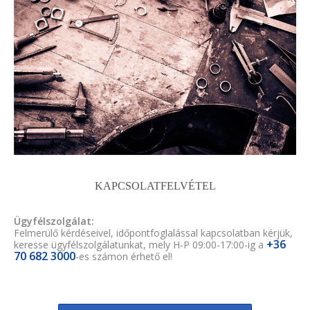
KAPCSOLATFELVÉTEL
Ügyfélszolgálat:
Felmerülő kérdéseivel, időpontfoglalással kapcsolatban kérjük,
+36
keresse ügyfélszolgálatunkat, mely H-P 09:00-17:00-ig a
70 682 3000
-es számon érhető el!