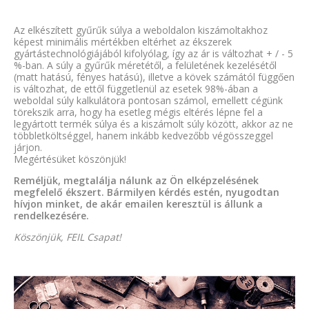
Az elkészített gyűrűk súlya a weboldalon kiszámoltakhoz
képest minimális mértékben eltérhet az ékszerek
gyártástechnológiájából kifolyólag, így az ár is változhat + / - 5
%-ban. A súly a gyűrűk méretétől, a felületének kezelésétől
(matt hatású, fényes hatású), illetve a kövek számától függően
is változhat, de ettől függetlenül az esetek 98%-ában a
weboldal súly kalkulátora pontosan számol, emellett cégünk
törekszik arra, hogy ha esetleg mégis eltérés lépne fel a
legyártott termék súlya és a kiszámolt súly között, akkor az ne
többletköltséggel, hanem inkább kedvezőbb végösszeggel
járjon.
Megértésüket köszönjük!
Reméljük, megtalálja nálunk az Ön elképzelésének
megfelelő ékszert. Bármilyen kérdés estén, nyugodtan
hívjon minket, de akár emailen keresztül is állunk a
rendelkezésére.
Köszönjük, FEIL Csapat!