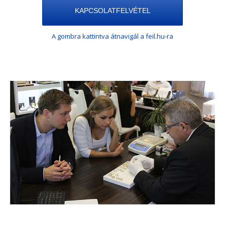
KAPCSOLATFELVÉTEL
A gombra kattintva átnavigál a feil.hu-ra