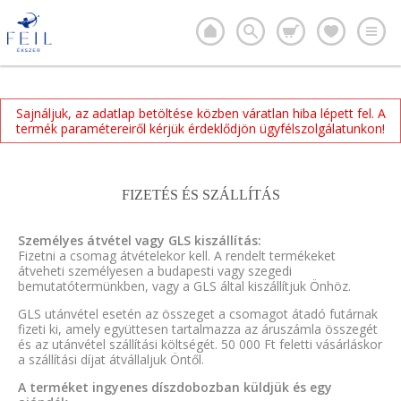
Sajnáljuk, az adatlap betöltése közben váratlan hiba lépett fel. A
termék paramétereiről kérjük érdeklődjön ügyfélszolgálatunkon!
FIZETÉS ÉS SZÁLLÍTÁS
Személyes átvétel vagy GLS kiszállítás:
Fizetni a csomag átvételekor kell. A rendelt termékeket
átveheti személyesen a budapesti vagy szegedi
bemutatótermünkben, vagy a GLS által kiszállítjuk Önhöz.
GLS utánvétel esetén az összeget a csomagot átadó futárnak
fizeti ki, amely együttesen tartalmazza az áruszámla összegét
és az utánvétel szállítási költségét. 50 000 Ft feletti vásárláskor
a szállítási díjat átvállaljuk Öntől.
A terméket ingyenes díszdobozban küldjük és egy