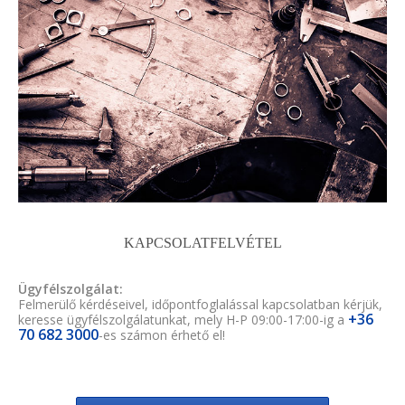
KAPCSOLATFELVÉTEL
Ügyfélszolgálat:
Felmerülő kérdéseivel, időpontfoglalással kapcsolatban kérjük,
+36
keresse ügyfélszolgálatunkat, mely H-P 09:00-17:00-ig a
70 682 3000
-es számon érhető el!