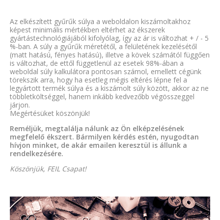
Az elkészített gyűrűk súlya a weboldalon kiszámoltakhoz
képest minimális mértékben eltérhet az ékszerek
gyártástechnológiájából kifolyólag, így az ár is változhat + / - 5
%-ban. A súly a gyűrűk méretétől, a felületének kezelésétől
(matt hatású, fényes hatású), illetve a kövek számától függően
is változhat, de ettől függetlenül az esetek 98%-ában a
weboldal súly kalkulátora pontosan számol, emellett cégünk
törekszik arra, hogy ha esetleg mégis eltérés lépne fel a
legyártott termék súlya és a kiszámolt súly között, akkor az ne
többletköltséggel, hanem inkább kedvezőbb végösszeggel
járjon.
Megértésüket köszönjük!
Reméljük, megtalálja nálunk az Ön elképzelésének
megfelelő ékszert. Bármilyen kérdés estén, nyugodtan
hívjon minket, de akár emailen keresztül is állunk a
rendelkezésére.
Köszönjük, FEIL Csapat!