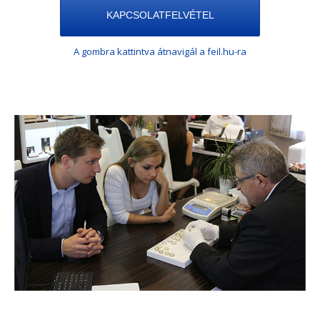
KAPCSOLATFELVÉTEL
A gombra kattintva átnavigál a feil.hu-ra