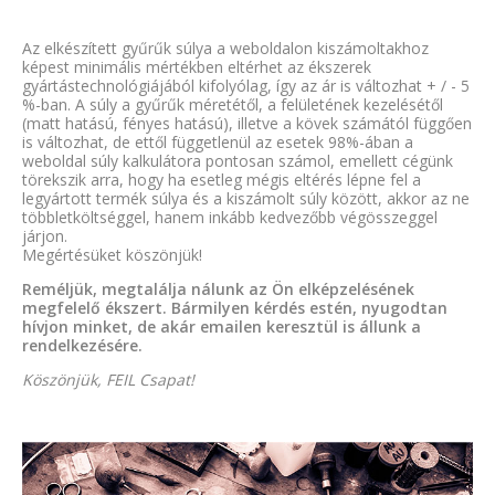
Az elkészített gyűrűk súlya a weboldalon kiszámoltakhoz
képest minimális mértékben eltérhet az ékszerek
gyártástechnológiájából kifolyólag, így az ár is változhat + / - 5
%-ban. A súly a gyűrűk méretétől, a felületének kezelésétől
(matt hatású, fényes hatású), illetve a kövek számától függően
is változhat, de ettől függetlenül az esetek 98%-ában a
weboldal súly kalkulátora pontosan számol, emellett cégünk
törekszik arra, hogy ha esetleg mégis eltérés lépne fel a
legyártott termék súlya és a kiszámolt súly között, akkor az ne
többletköltséggel, hanem inkább kedvezőbb végösszeggel
járjon.
Megértésüket köszönjük!
Reméljük, megtalálja nálunk az Ön elképzelésének
megfelelő ékszert. Bármilyen kérdés estén, nyugodtan
hívjon minket, de akár emailen keresztül is állunk a
rendelkezésére.
Köszönjük, FEIL Csapat!