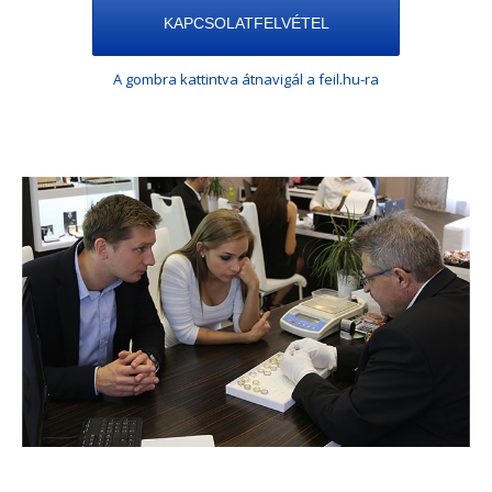
KAPCSOLATFELVÉTEL
A gombra kattintva átnavigál a feil.hu-ra