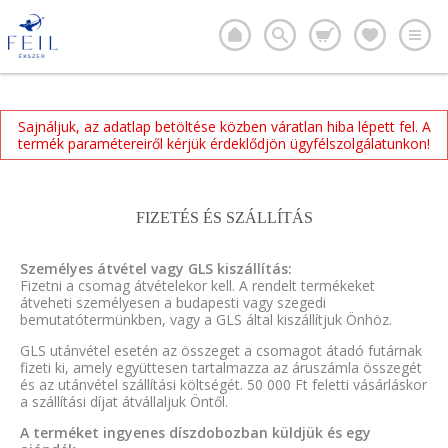
Sajnáljuk, az adatlap betöltése közben váratlan hiba lépett fel. A
termék paramétereiről kérjük érdeklődjön ügyfélszolgálatunkon!
FIZETÉS ÉS SZÁLLÍTÁS
Személyes átvétel vagy GLS kiszállítás:
Fizetni a csomag átvételekor kell. A rendelt termékeket
átveheti személyesen a budapesti vagy szegedi
bemutatótermünkben, vagy a GLS által kiszállítjuk Önhöz.
GLS utánvétel esetén az összeget a csomagot átadó futárnak
fizeti ki, amely együttesen tartalmazza az áruszámla összegét
és az utánvétel szállítási költségét. 50 000 Ft feletti vásárláskor
a szállítási díjat átvállaljuk Öntől.
A terméket ingyenes díszdobozban küldjük és egy