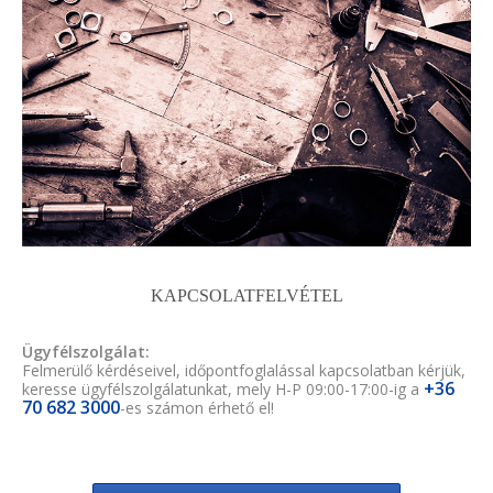
KAPCSOLATFELVÉTEL
Ügyfélszolgálat:
Felmerülő kérdéseivel, időpontfoglalással kapcsolatban kérjük,
+36
keresse ügyfélszolgálatunkat, mely H-P 09:00-17:00-ig a
70 682 3000
-es számon érhető el!