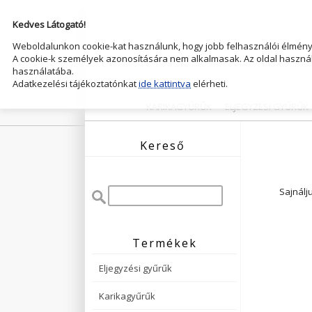
Kedves Látogató!
Weboldalunkon cookie-kat használunk, hogy jobb felhasználói élményt
A cookie-k személyek azonosítására nem alkalmasak. Az oldal használ
használatába.
Adatkezelési tájékoztatónkat
ide kattintva
elérheti.
KARIKAGYŰRŰK
ELJEGYZESI GYŰRŰK
Kereső
Sajnálj
Termékek
Eljegyzési gyűrűk
Karikagyűrűk