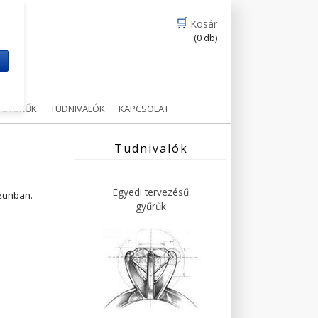
🛒
Kosár
(0 db)
m
Ű GYŰRŰK
TUDNIVALÓK
KAPCSOLAT
Tudnivalók
Egyedi tervezésű
ázunban.
gyűrűk