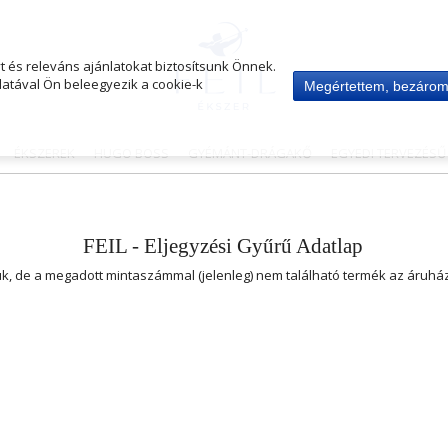
 és releváns ajánlatokat biztosítsunk Önnek.
atával Ön beleegyezik a cookie-k
Megértettem, bezáro
ÉKSZEREK
HUGO BOSS
GYÉMÁNT-DRÁGAKŐ
EGYEDI TERVEZÉS
FEIL - Eljegyzési Gyűrű Adatlap
uk, de a megadott mintaszámmal (jelenleg) nem található termék az áruh