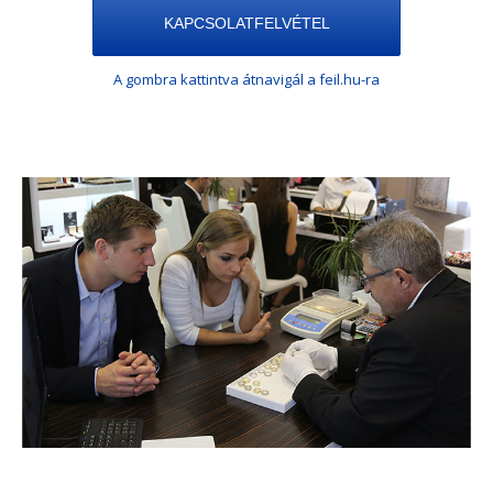
KAPCSOLATFELVÉTEL
A gombra kattintva átnavigál a feil.hu-ra