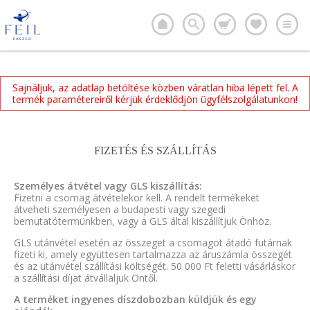
Sajnáljuk, az adatlap betöltése közben váratlan hiba lépett fel. A
termék paramétereiről kérjük érdeklődjön ügyfélszolgálatunkon!
FIZETÉS ÉS SZÁLLÍTÁS
Személyes átvétel vagy GLS kiszállítás:
Fizetni a csomag átvételekor kell. A rendelt termékeket
átveheti személyesen a budapesti vagy szegedi
bemutatótermünkben, vagy a GLS által kiszállítjuk Önhöz.
GLS utánvétel esetén az összeget a csomagot átadó futárnak
fizeti ki, amely együttesen tartalmazza az áruszámla összegét
és az utánvétel szállítási költségét. 50 000 Ft feletti vásárláskor
a szállítási díjat átvállaljuk Öntől.
A terméket ingyenes díszdobozban küldjük és egy