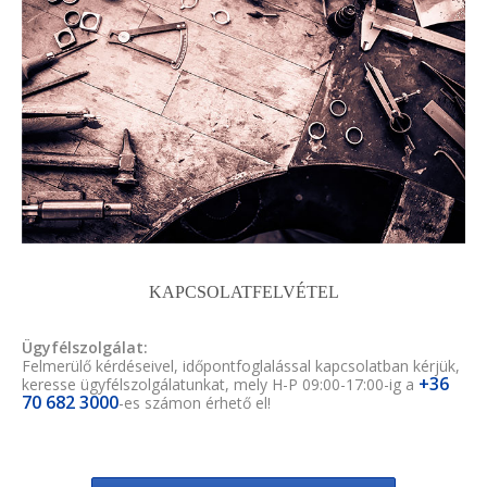
KAPCSOLATFELVÉTEL
Ügyfélszolgálat:
Felmerülő kérdéseivel, időpontfoglalással kapcsolatban kérjük,
+36
keresse ügyfélszolgálatunkat, mely H-P 09:00-17:00-ig a
70 682 3000
-es számon érhető el!