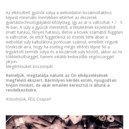
Az elkészített gyűrűk súlya a weboldalon kiszámoltakhoz
képest minimális mértékben eltérhet az ékszerek
gyártástechnológiájából kifolyólag, így az ár is változhat + / - 5
%-ban. A súly a gyűrűk méretétől, a felületének kezelésétől
(matt hatású, fényes hatású), illetve a kövek számától függően
is változhat, de ettől függetlenül az esetek 98%-ában a
weboldal súly kalkulátora pontosan számol, emellett cégünk
törekszik arra, hogy ha esetleg mégis eltérés lépne fel a
legyártott termék súlya és a kiszámolt súly között, akkor az ne
többletköltséggel, hanem inkább kedvezőbb végösszeggel
járjon.
Megértésüket köszönjük!
Reméljük, megtalálja nálunk az Ön elképzelésének
megfelelő ékszert. Bármilyen kérdés estén, nyugodtan
hívjon minket, de akár emailen keresztül is állunk a
rendelkezésére.
Köszönjük, FEIL Csapat!