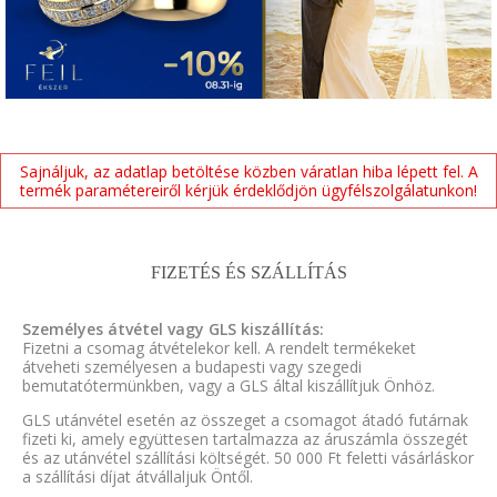
Sajnáljuk, az adatlap betöltése közben váratlan hiba lépett fel. A
termék paramétereiről kérjük érdeklődjön ügyfélszolgálatunkon!
FIZETÉS ÉS SZÁLLÍTÁS
Személyes átvétel vagy GLS kiszállítás:
Fizetni a csomag átvételekor kell. A rendelt termékeket
átveheti személyesen a budapesti vagy szegedi
bemutatótermünkben, vagy a GLS által kiszállítjuk Önhöz.
GLS utánvétel esetén az összeget a csomagot átadó futárnak
fizeti ki, amely együttesen tartalmazza az áruszámla összegét
és az utánvétel szállítási költségét. 50 000 Ft feletti vásárláskor
a szállítási díjat átvállaljuk Öntől.