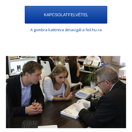
KAPCSOLATFELVÉTEL
A gombra kattintva átnavigál a feil.hu-ra