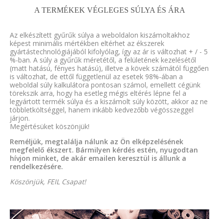
A TERMÉKEK VÉGLEGES SÚLYA ÉS ÁRA
Az elkészített gyűrűk súlya a weboldalon kiszámoltakhoz
képest minimális mértékben eltérhet az ékszerek
gyártástechnológiájából kifolyólag, így az ár is változhat + / - 5
%-ban. A súly a gyűrűk méretétől, a felületének kezelésétől
(matt hatású, fényes hatású), illetve a kövek számától függően
is változhat, de ettől függetlenül az esetek 98%-ában a
weboldal súly kalkulátora pontosan számol, emellett cégünk
törekszik arra, hogy ha esetleg mégis eltérés lépne fel a
legyártott termék súlya és a kiszámolt súly között, akkor az ne
többletköltséggel, hanem inkább kedvezőbb végösszeggel
járjon.
Megértésüket köszönjük!
Reméljük, megtalálja nálunk az Ön elképzelésének
megfelelő ékszert. Bármilyen kérdés estén, nyugodtan
hívjon minket, de akár emailen keresztül is állunk a
rendelkezésére.
Köszönjük, FEIL Csapat!