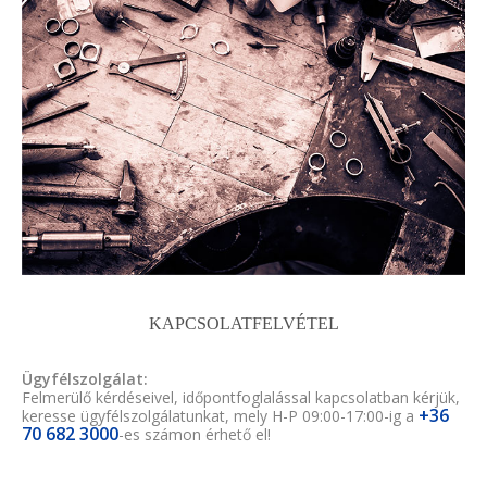
KAPCSOLATFELVÉTEL
Ügyfélszolgálat:
Felmerülő kérdéseivel, időpontfoglalással kapcsolatban kérjük,
+36
keresse ügyfélszolgálatunkat, mely H-P 09:00-17:00-ig a
70 682 3000
-es számon érhető el!