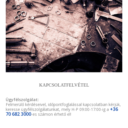
KAPCSOLATFELVÉTEL
Ügyfélszolgálat:
Felmerülő kérdéseivel, időpontfoglalással kapcsolatban kérjük,
+36
keresse ügyfélszolgálatunkat, mely H-P 09:00-17:00-ig a
70 682 3000
-es számon érhető el!