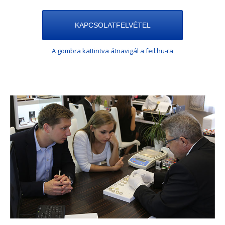
KAPCSOLATFELVÉTEL
A gombra kattintva átnavigál a feil.hu-ra