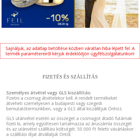
Sajnáljuk, az adatlap betöltése közben váratlan hiba lépett fel. A
termék paramétereiről kérjük érdeklődjön ügyfélszolgálatunkon!
FIZETÉS ÉS SZÁLLÍTÁS
Személyes átvétel vagy GLS kiszállítás:
Fizetni a csomag átvételekor kell. A rendelt termékeket
átveheti személyesen a budapesti vagy szegedi
bemutatótermünkben, vagy a GLS által kiszállítjuk Önhöz.
GLS utánvétel esetén az összeget a csomagot átadó futárnak
fizeti ki, amely együttesen tartalmazza az áruszámla összegét
és az utánvétel szállítási költségét. 50 000 Ft feletti vásárláskor
a szállítási díjat átvállaljuk Öntől.