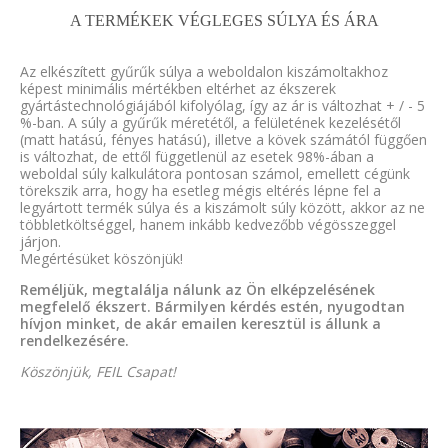
A TERMÉKEK VÉGLEGES SÚLYA ÉS ÁRA
Az elkészített gyűrűk súlya a weboldalon kiszámoltakhoz
képest minimális mértékben eltérhet az ékszerek
gyártástechnológiájából kifolyólag, így az ár is változhat + / - 5
%-ban. A súly a gyűrűk méretétől, a felületének kezelésétől
(matt hatású, fényes hatású), illetve a kövek számától függően
is változhat, de ettől függetlenül az esetek 98%-ában a
weboldal súly kalkulátora pontosan számol, emellett cégünk
törekszik arra, hogy ha esetleg mégis eltérés lépne fel a
legyártott termék súlya és a kiszámolt súly között, akkor az ne
többletköltséggel, hanem inkább kedvezőbb végösszeggel
járjon.
Megértésüket köszönjük!
Reméljük, megtalálja nálunk az Ön elképzelésének
megfelelő ékszert. Bármilyen kérdés estén, nyugodtan
hívjon minket, de akár emailen keresztül is állunk a
rendelkezésére.
Köszönjük, FEIL Csapat!