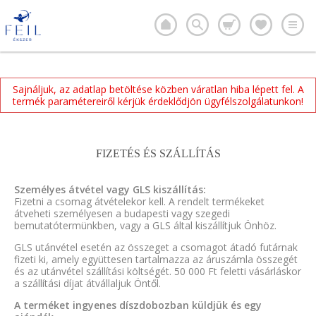
Sajnáljuk, az adatlap betöltése közben váratlan hiba lépett fel. A
termék paramétereiről kérjük érdeklődjön ügyfélszolgálatunkon!
FIZETÉS ÉS SZÁLLÍTÁS
Személyes átvétel vagy GLS kiszállítás:
Fizetni a csomag átvételekor kell. A rendelt termékeket
átveheti személyesen a budapesti vagy szegedi
bemutatótermünkben, vagy a GLS által kiszállítjuk Önhöz.
GLS utánvétel esetén az összeget a csomagot átadó futárnak
fizeti ki, amely együttesen tartalmazza az áruszámla összegét
és az utánvétel szállítási költségét. 50 000 Ft feletti vásárláskor
a szállítási díjat átvállaljuk Öntől.
A terméket ingyenes díszdobozban küldjük és egy