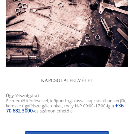
KAPCSOLATFELVÉTEL
Ügyfélszolgálat:
Felmerülő kérdéseivel, időpontfoglalással kapcsolatban kérjük,
+36
keresse ügyfélszolgálatunkat, mely H-P 09:00-17:00-ig a
70 682 3000
-es számon érhető el!