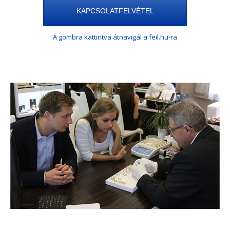
KAPCSOLATFELVÉTEL
A gombra kattintva átnavigál a feil.hu-ra