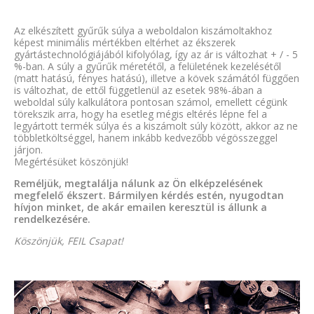
Az elkészített gyűrűk súlya a weboldalon kiszámoltakhoz
képest minimális mértékben eltérhet az ékszerek
gyártástechnológiájából kifolyólag, így az ár is változhat + / - 5
%-ban. A súly a gyűrűk méretétől, a felületének kezelésétől
(matt hatású, fényes hatású), illetve a kövek számától függően
is változhat, de ettől függetlenül az esetek 98%-ában a
weboldal súly kalkulátora pontosan számol, emellett cégünk
törekszik arra, hogy ha esetleg mégis eltérés lépne fel a
legyártott termék súlya és a kiszámolt súly között, akkor az ne
többletköltséggel, hanem inkább kedvezőbb végösszeggel
járjon.
Megértésüket köszönjük!
Reméljük, megtalálja nálunk az Ön elképzelésének
megfelelő ékszert. Bármilyen kérdés estén, nyugodtan
hívjon minket, de akár emailen keresztül is állunk a
rendelkezésére.
Köszönjük, FEIL Csapat!