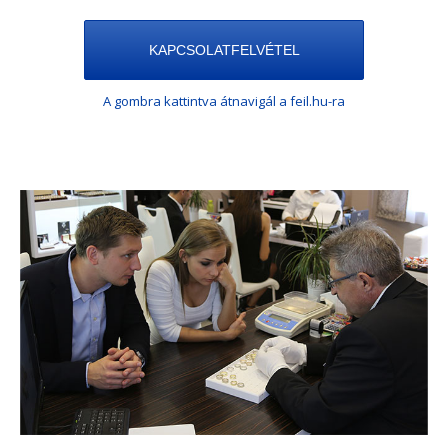
KAPCSOLATFELVÉTEL
A gombra kattintva átnavigál a feil.hu-ra