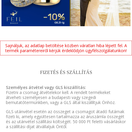
Sajnáljuk, az adatlap betöltése közben váratlan hiba lépett fel. A
termék paramétereiről kérjük érdeklődjön ügyfélszolgálatunkon!
FIZETÉS ÉS SZÁLLÍTÁS
Személyes átvétel vagy GLS kiszállítás:
Fizetni a csomag átvételekor kell. A rendelt termékeket
átveheti személyesen a budapesti vagy szegedi
bemutatótermünkben, vagy a GLS által kiszállítjuk Önhöz.
GLS utánvétel esetén az összeget a csomagot átadó futárnak
fizeti ki, amely együttesen tartalmazza az áruszámla összegét
és az utánvétel szállítási költségét. 50 000 Ft feletti vásárláskor
a szállítási díjat átvállaljuk Öntől.