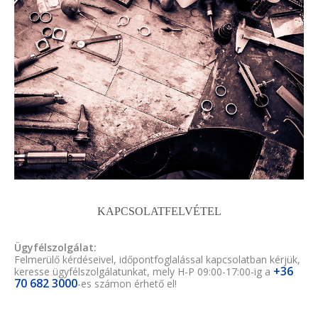
KAPCSOLATFELVÉTEL
Ügyfélszolgálat:
Felmerülő kérdéseivel, időpontfoglalással kapcsolatban kérjük,
+36
keresse ügyfélszolgálatunkat, mely H-P 09:00-17:00-ig a
70 682 3000
-es számon érhető el!