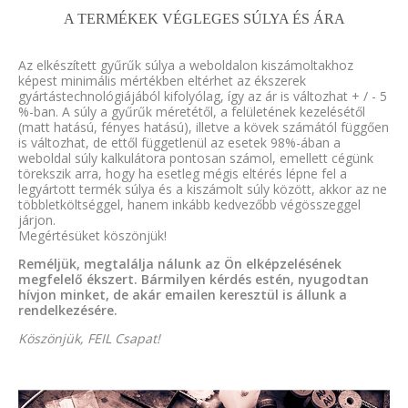
A TERMÉKEK VÉGLEGES SÚLYA ÉS ÁRA
Az elkészített gyűrűk súlya a weboldalon kiszámoltakhoz
képest minimális mértékben eltérhet az ékszerek
gyártástechnológiájából kifolyólag, így az ár is változhat + / - 5
%-ban. A súly a gyűrűk méretétől, a felületének kezelésétől
(matt hatású, fényes hatású), illetve a kövek számától függően
is változhat, de ettől függetlenül az esetek 98%-ában a
weboldal súly kalkulátora pontosan számol, emellett cégünk
törekszik arra, hogy ha esetleg mégis eltérés lépne fel a
legyártott termék súlya és a kiszámolt súly között, akkor az ne
többletköltséggel, hanem inkább kedvezőbb végösszeggel
járjon.
Megértésüket köszönjük!
Reméljük, megtalálja nálunk az Ön elképzelésének
megfelelő ékszert. Bármilyen kérdés estén, nyugodtan
hívjon minket, de akár emailen keresztül is állunk a
rendelkezésére.
Köszönjük, FEIL Csapat!