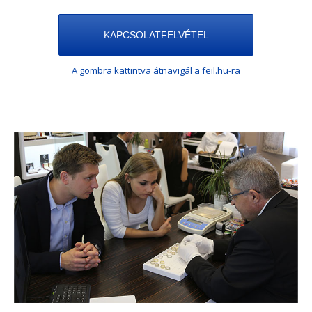
KAPCSOLATFELVÉTEL
A gombra kattintva átnavigál a feil.hu-ra