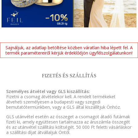
Sajnáljuk, az adatlap betöltése közben váratlan hiba lépett fel. A
termék paramétereiről kérjük érdeklődjön ügyfélszolgálatunkon!
FIZETÉS ÉS SZÁLLÍTÁS
Személyes átvétel vagy GLS kiszállítás:
Fizetni a csomag átvételekor kell. A rendelt termékeket
átveheti személyesen a budapesti vagy szegedi
bemutatótermünkben, vagy a GLS által kiszállítjuk Önhöz.
GLS utánvétel esetén az összeget a csomagot átadó futárnak
fizeti ki, amely együttesen tartalmazza az áruszámla összegét
és az utánvétel szállítási költségét. 50 000 Ft feletti vásárláskor
a szállítási díjat átvállaljuk Öntől.