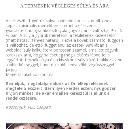
A TERMÉKEK VÉGLEGES SÚLYA ÉS ÁRA
Az elkészített gyűrűk súlya a weboldalon kiszámoltakhoz
képest minimális mértékben eltérhet az ékszerek
gyártástechnológiájából kifolyólag, így az ár is változhat + / - 5
%-ban. A súly a gyűrűk méretétől, a felületének kezelésétől
(matt hatású, fényes hatású), illetve a kövek számától függően
is változhat, de ettől függetlenül az esetek 98%-ában a
weboldal súly kalkulátora pontosan számol, emellett cégünk
törekszik arra, hogy ha esetleg mégis eltérés lépne fel a
legyártott termék súlya és a kiszámolt súly között, akkor az ne
többletköltséggel, hanem inkább kedvezőbb végösszeggel
járjon.
Megértésüket köszönjük!
Reméljük, megtalálja nálunk az Ön elképzelésének
megfelelő ékszert. Bármilyen kérdés estén, nyugodtan
hívjon minket, de akár emailen keresztül is állunk a
rendelkezésére.
Köszönjük, FEIL Csapat!