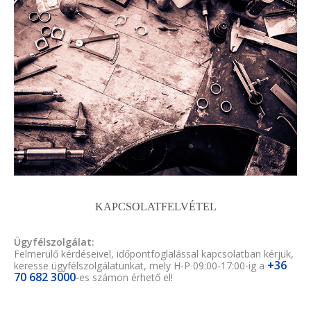
KAPCSOLATFELVÉTEL
Ügyfélszolgálat:
Felmerülő kérdéseivel, időpontfoglalással kapcsolatban kérjük,
+36
keresse ügyfélszolgálatunkat, mely H-P 09:00-17:00-ig a
70 682 3000
-es számon érhető el!